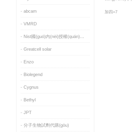
abcam
加四=7
VMRD
Nist國(guó)內(nèi)授權(quán)代理
Greatcell solar
Enzo
Biolegend
Cygnus
Bethyl
JPT
分子生物試劑代購(gòu)