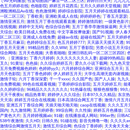
でAV无码播放
|
性爱动图国产麻豆一区二区三区
|
婷婷日日天天
|
九九九九
色五月婷婷在线
|
色啪影院
|
婷婷五月花西瓜
|
五月久久婷婷天堂视频
|
国
洲殴洲精品Av在线
|
色色激情网
|
婷婷综合影院
|
五月天婷婷在线观看精品
一区二区三区
|
丁香欧美
|
亚洲欧美成人在线
|
婷婷婷婷色
|
丁香五月瑟瑟
|
激情亚洲五月
|
激情五月丁香在线观看直播
|
婷婷激情四射
|
一级黄色影片
在线视频
|
婷婷中文无码
|
色综合综合网
|
五月丁香亭亭激情操逼网
|
天天干
天综合
|
欧美日韩成人免费在线
|
中文字幕按摩做爰
|
国产91视频
|
伊人春天
区二区三区
|
亚洲成人在线免费
|
超碰av在线
|
超碰在线国产
|
五月天婷婷
丁香五月麻豆
|
色婷婷综合五月
|
色五月婷婷777
|
天天舔天天摸天天透
|
9
婷五月天亚洲
|
99精品性爱
|
久久WW
|
五月丁香影院
|
另类小说五月天综
综合网络
|
五月天色视频
|
大香蕉啪啪
|
亚洲日韩乱码一区二区三区四区
|
99。
|
亚洲操女
|
丁香六月婷婷
|
久久久久久久久久人妻
|
超碰99热精品
|
极
叉久
|
91黄址
|
色色操
|
久久综合婷婷五月
|
爱久久小说下载网
|
九九色天堂
五月免费视频色婷婷
|
色婷婷yy久
|
六月婷婷综合网2
|
亚洲综合五月天
|
五
月天色影院
|
五月丁香色婷婷
|
伊人婷婷五月天
|
大学生高潮无套内谢视频
激情子轮
|
六月丁香深深爱
|
干一干xxxx
|
久久国产色
|
国产人人操
|
九九久
合免费视频
|
99色在线观看视频
|
丁香婷婷综合影院
|
五月天婷婷五月
|
能
久久婷婷综合
|
96精品久久久久久久久
|
91热爆在线
|
狠狠色狠狠鲁
|
99
天天干夜夜b
|
精品热青草
|
婷婷伊人久久综合
|
日本97久久久精品
|
东京热
天天添
|
婷婷五月综合在线视频
|
日本高清综合网五月丁香
|
激情六月五月
拍
|
亚洲五月丁香综合网
|
天插天啪天啪天啪
|
caop在线视频
|
久久久五月
国内
|
九九激情网
|
五月婷婷香
|
99综合网
|
久久性操
|
婷婷五月色播放
|
三
产黄色大片
|
五月婷婷视频ab
|
91碰
|
在线播放成人网站
|
996er热
|
日韩A
538午夜激情
|
久久HD
|
日韩久热
|
91碰在线
|
影音先锋噜一噜
|
久久久久e
激情综合网激情五月天
|
激情五月综合网
|
色综合丁香婷婷
|
天天肏天天肏