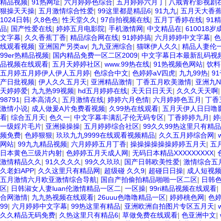
精品视频
|
91热网址
|
六月婷婷色综合
|
五月婷婷六月丁
|
八戒青柠影视剧
狠操天天操
|
五月激情综合性爱
|
99这里都是精品6
|
91九九
|
五月天大香
1024日韩
|
久8色色
|
性天堂久久
|
97自拍视频在线
|
五月丁香婷在线
|
91
品
|
国产性爱在线
|
婷婷五月电影院
|
手机激情网
|
中文精品在
|
610018
文字幕
|
久久香蕉丁香
|
精品综合网在线
|
91婷婷搞
|
六月婷婷中文字幕
|
色
线观看视频
|
亚洲国产另类av
|
九九亚洲综合
|
猫咪伊人久久
|
精品人妻伦
99er热精品视频
|
国内精品免费一区二区2009
|
中文字幕日本最新乱码视
品视频在线观看
|
五月天婷婷社区
|
www.99热在线
|
91热视频色网站
|
饮料
五月婷五月婷伊人伊人五月婷
|
色综合中文
|
色婷婷aV四虎
|
九九99热
|
9
产日批视频
|
伊人久久五月天
|
亚洲精品激情
|
丁香五月欧美激情
|
亚洲九N
天婷婷爱
|
九九热99视频
|
hd五月婷婷在线
|
天天日日天天
|
久久久天天啊
98791
|
日本高清久
|
五月激情在线
|
婷婷六月色情
|
六月婷婷色五月
|
丁香
激情小说
|
成人做爰A片免费看视频
|
久99热在线观看
|
五月天伊人日日噜影
看
|
综合五月天
|
色久一
|
中文字幕丰满乱孑伦无码专区
|
丁香婷婷九月
|
婷
一级婬片毛片
|
亚洲操操操
|
五月婷婷综合社区
|
99久久99热这里只有精品
频免费
|
色婷狠狠
|
玖玖九九9999在线观看视频精品
|
久久五月婷综合网
|
网站
|
99九九精品视频
|
六月婷婷五月丁香
|
操操操操操操婷婷五月天
|
五
日本黄色三级片内射
|
色婷婷五月天成人网
|
无码日本精品XXXXXXXXX
|
激情精品久久
|
91久久久久
|
99久久玖玖
|
国产日韩欧美性爱
|
激情综合五
久老妇APP
|
久久这里只有精品网
|
超级碰 久久9
|
超碰日日操
|
成人短视
五月激情六月欧亚激情综合导航
|
国自产拍偷拍精品啪啪一区二区
|
日韩
区
|
日韩淑女人妻luan伦激情精品一区二
|
一区操
|
99ri精品视频在线观看
|
合网激情
|
九九热视频在线观看
|
26uuu色噜噜精品一区
|
婷婷桃色网
|
色
99
|
六月婷婷中文字幕
|
99热这里有精品
|
亚洲欧洲自拍图片专区五月天
|
久久精品无码免费
|
久热这里只有精品6
|
草做免费在线观看
|
色亚洲中文
|