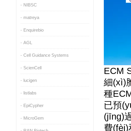
NIBSC
matreya
Enquirebio
AGL
Cell Guidance Systems
ScienCell
ECM S
細(xì
lucigen
種ECM
listlabs
已預(y
EpiCypher
(jīng
MicroGem
費(fè
RAN Biotech