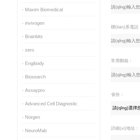
Maxim Biomedical
invivogen
聯(lián)系電話
Brainbits
sero
常用郵箱：
Engibody
Biosearch
Assaypro
省份：
Advanced Cell Diagnostic
Norgen
詳細(xì)地址：
NeuroMab