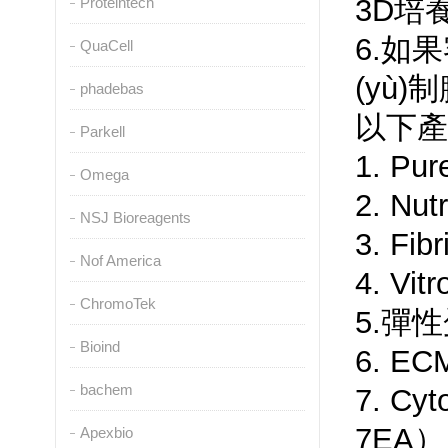
3D培養
Proteintech
6.如果
QuaCell
(yù)制
phadebas
以下產(c
Parkell
1. Pu
Omega
2. Nu
NSJ Bioreagents
3. Fi
Nof America
4. V
ChromoTek
5.彈性
Bioind
6. ECM
bachem
7. Cy
7EA）
Apexbio