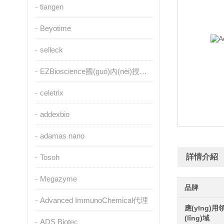
tiangen
Beyotime
selleck
EZBioscience國(guó)內(nèi)授權(quán)代理
celetrix
addexbio
adamas nano
詳情介紹
Tosoh
Megazyme
品牌
Advanced ImmunoChemical代理
應(yīng)用
(lǐng)域
ADS Biotec