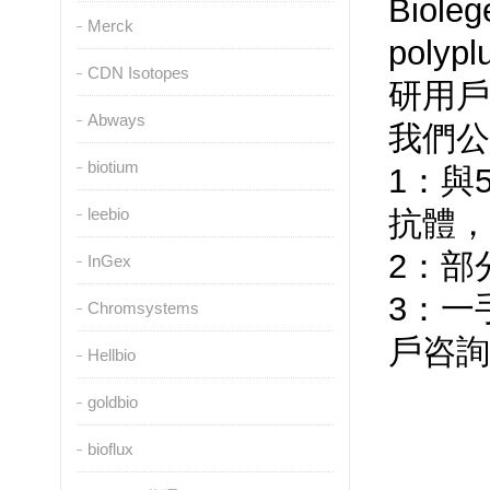
Biol
Merck
poly
CDN Isotopes
研用戶提
Abways
我們公司
biotium
1：與5
leebio
抗體
2：部分
InGex
3：一手貨
Chromsystems
戶咨詢訂
Hellbio
goldbio
bioflux