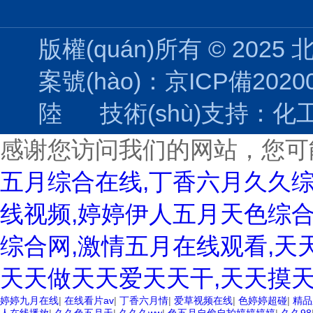
版權(quán)所有 © 2025
案號(hào)：京ICP備202004
陸
技術(shù)支持：
化工
感谢您访问我们的网站，您可
五月综合在线,丁香六月久久
线视频,婷婷伊人五月天色综合
综合网,激情五月在线观看,天
天天做天天爱天天干,天天摸天
婷婷九月在线
|
在线看片av
|
丁香六月情
|
爱草视频在线
|
色婷婷超碰
|
精品