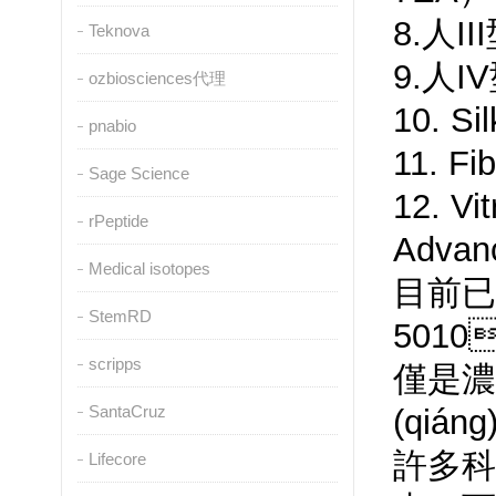
8.人I
Teknova
9.人I
ozbiosciences代理
10. S
pnabio
11. Fi
Sage Science
12. Vi
rPeptide
Advan
Medical isotopes
目前已有
StemRD
5010
scripps
僅是濃
SantaCruz
(qiá
許多科研
Lifecore