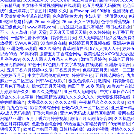
人在线播放
|
久久色五月天
|
久久久ww
|
色五月自偷自拍婷婷婷婷
|
久久98
只有精品8
|
美女妹子后射视频网站在线观看
|
色五月视频无码播放
|
色色
线9
|
亚洲婷婷月丁香五月
|
狠狠 久久
|
国产avapp 网
|
99噜噜
|
亚洲视频色
月天激情黄色小说在线观看
|
色色影院黄大片
|
少妇人妻丰满做爰XXX
|
免
99这里都是精品6
|
26uuu亚洲色
|
26uuu美女三级视频
|
色停停香蕉视频
|
级二级色大片
|
www.婷婷,com
|
九九这里只这里只有精品
|
韩日在线熟女
|
不卡
|
人人草碰
|
伦乱天堂
|
天天碰天天插天天操
|
久久婷婷操
|
色丁香五月
合网
|
一起草性爱不卡视频
|
婷婷爱五月天
|
成人无码精品1区2区3区免费
放视频
|
5Www色5夜
|
99热综合在线
|
色婷婷五月天视频在线
|
亚洲AV免
情
|
亚洲免费av观看
|
99久久综合
|
青草激情在线
|
97人人操人人干
|
婷婷
思热99热
|
99操不停
|
激情五月丁香综合网站
|
欧美性猛交XXXX乱大交极
月停停999
|
久久人人添人人爽添人人片αV
|
激情五月婷色
|
色综合五月婷
全身无挡网站
|
97色干
|
97色图片中文字幕视频在线观看
|
亚洲激情综合
|
人
|
五月丁香六月婷婷中文版
|
丁香五月天堂
|
色狠狠五月天
|
精品一二三区
色婷婷五月天
|
中文字幕网伦射乱中文
|
婷婷亚洲色
|
五月桃花网综合
|
九
麻豆一区二区三区
|
日韩AV在线影片
|
狠狠色婷婷六月激情网
|
婷婷激情在
五月色丁香成人
|
操大屄五月天视频
|
翔田千里 50岁 无码
|
99热99艹在
月婷婷综合久久
|
99久久免费精品
|
亚洲成人无码网站
|
中文字幕日产A片
综合久久中文字幕
|
怡红院精品视频久久久久久久久
|
天天狠狠婷婷在线
|
婷婷啪啪综合
|
大香蕉久久久
|
久久久27操
|
午夜精品久久久久久久爽
|
欧
线
|
九九色欲网
|
影音先锋综合网
|
粉嫩AV久久一区二区三区
|
亚洲第一精品
AV成人无码电影
|
丁香六月综合
|
亚洲AV无码成人精品区电影网
|
黄网在
潮精品亚洲1
|
五月丁香六月婷婷视频
|
激情五月天激情综合网
|
久久机热/
色五月婷婷影院
|
色欲色香综合网
|
99热这里只有精品青草
|
99无码超碰
|
狠操天天干
|
欧美日本韩国亚洲
|
日韩精品电影
|
91碰碰视频
|
激情久久久