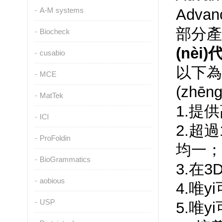
A-M systems
Advan
部分產(
Biocheck
(nèi)
cusabio
以下為Ad
MCE
(zhēn
MatTek
1.提
ICl
2.超過1
ProFoldin
均一；
BioGrammatics
3.在3
aobious
4.唯y
USP
5.唯