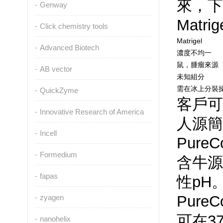
來，
Genway
Matri
Click chemistry tools
Matrigel
Advanced Biotech
濃度不均一
鼠，腫瘤來源
AB vector
未知組分
需在冰上分裝
QuickZyme
客戶可從
Innovative Research of America
人源簡(
Incell
PureCo
Formedium
含牛源I
fapas
性pH
Pure
zyagen
可在3
nanohelix