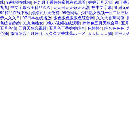
线
|
99视频在线啪
|
色九月丁香婷婷蜜桃在线观看
|
婷婷五月天堂
|
99丁香
九九
|
中文字幕欧美精品久久
|
天天日天天做天天舔
|
热中文字幕
|
亚洲无
99精品在线下载
|
婷婷五月天免费
|
99色网站
|
少妇熟女视频一区二区三区
伊人久久艹
|
97日本在线播放
|
狠色狠色狠狠色综合网
|
久久大香蕉同僚
|
色综合婷婷
|
91九色熟女
|
9色小视频在线观看
|
婷婷色五月天综合网
|
五月
五月色惰
|
五月天综合视频
|
五月色丁香婷婷综合
|
色婷婷4
|
综合色色色
|
色播
|
激情综合五月婷
|
伊人久久大香线蕉av一区
|
天天日天天插
|
亚洲无