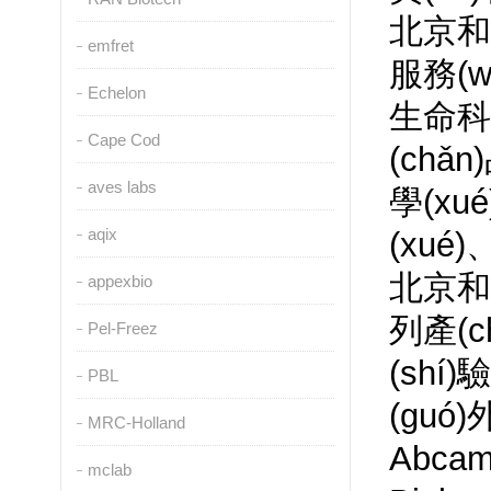
北京和一
emfret
服務(
Echelon
生命科學
Cape Cod
(chǎ
aves labs
學(xué
aqix
(xué
北京和一
appexbio
列產(c
Pel-Freez
(sh
PBL
(guó
MRC-Holland
Abca
mclab