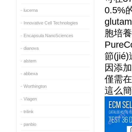
0.5%
lucerna
gluta
Innovative Cell Technologies
胞培養(
Encapsula NanoSciences
Pure
dianova
節(ji
alstem
因添加
abbexa
僅需在3
Worthington
這么簡(ji
Viagen
trilink
panbio