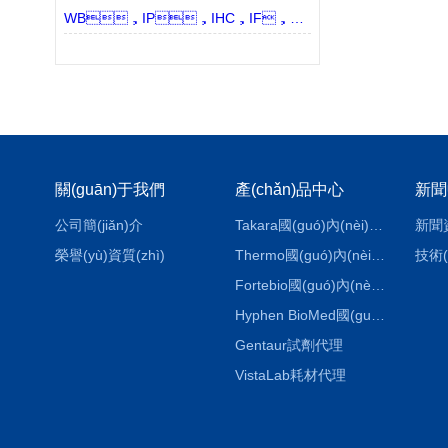
WB，IP，IHC，IF，ChIP，F(xiàn)C所用的抗體有什么區(qū)別？
關(guān)于我們
產(chǎn)品中心
新聞
公司簡(jiǎn)介
Takara國(guó)內(nèi)代理
新聞
榮譽(yù)資質(zhì)
Thermo國(guó)內(nèi)代理
技術(
Fortebio國(guó)內(nèi)代理
Hyphen BioMed國(guó)內(nèi)代理
Gentaur試劑代理
VistaLab耗材代理