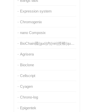
Bangs labs
Expression system
Chromogenix
nano Composix
BioChain國(guó)內(nèi)授權(quán)代理
Agrisera
Bioclone
Cellscript
Cyagen
Chrono-log
Epigentek