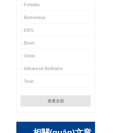
Fortebio
Biomerieux
EMS
Bioivt
Usbio
Advanced BioMatrix
Toxin
查看全部
相關(guān)文章