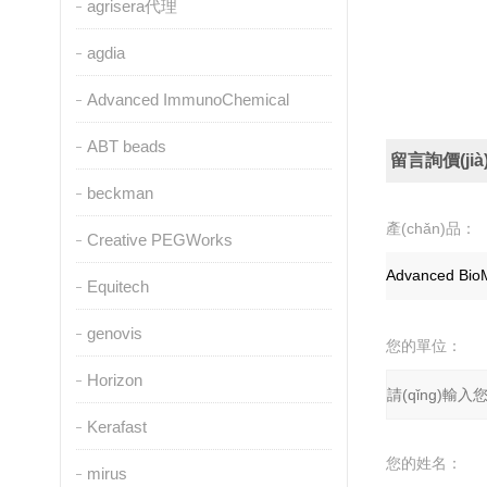
agrisera代理
agdia
Advanced ImmunoChemical
ABT beads
留言詢價(jià
beckman
產(chǎn)品：
Creative PEGWorks
Equitech
genovis
您的單位：
Horizon
Kerafast
您的姓名：
mirus