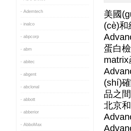
Ademtech
美國(gu
(cè)
inalco
Advan
abpcorp
蛋白檢測
abm
matr
abitec
Advan
abgent
(shí
abclonal
品之間
abbott
北京和
abberior
Advan
AbboMax
Advan