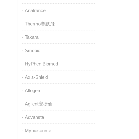
Anatrance
Thermo賽默飛
Takara
Smobio
HyPhen Biomed
Axis-Shield
Altogen
Agilent安捷倫
Advansta
Mybiosource