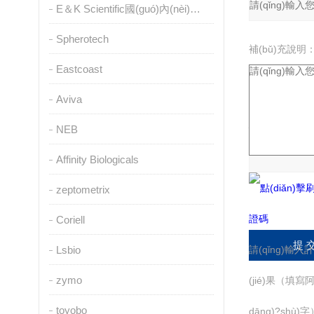
E＆K Scientific國(guó)內(nèi)授權(quán)代理
Spherotech
補(bǔ)充說明
Eastcoast
Aviva
驗(yàn)證碼：
NEB
Affinity Biologicals
zeptometrix
Coriell
Lsbio
請(qǐng)輸入計
zymo
(jié)果（填寫
toyobo
dāng)?shù)字