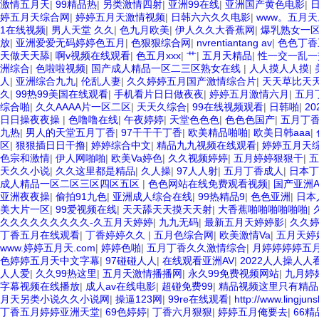
激情五月天
|
99精品热
|
另类激情四射
|
亚洲99在线
|
亚洲国产黄色电影
|
婷五月天综合网
|
婷婷五月天激情视频
|
日韩六六久久电影
|
www。五月天
1在线视频
|
男人天堂 久久
|
色九月欧美
|
伊人久久大香蕉网
|
爆乳熟女一
放
|
亚洲爱爱无码婷婷色五月
|
色狠狠综合网
|
nvrentiantang av
|
色色丁香
天做天天舔
|
啊v视频在线观看
|
色五月xxx
|
艹
|
五月天精品
|
性一交一乱一
洲综合
|
色啦啦视频
|
国产成人精品一区二三区熟女在线
|
人人摸人人摸
|
人
|
亚洲综合九九
|
伦乱人妻
|
久久婷婷五月国产激情综合片
|
天天草比天
久
|
99热99美国在线观看
|
手机看片日日做夜夜
|
婷婷五月激情六月
|
五月
综合啪
|
久久AAAA片一区二区
|
天天久综合
|
99在线视频观看
|
日韩啪
|
2
日日操夜夜操
|
色噜噜在线
|
午夜婷婷
|
天堂色色色
|
色色色国产
|
五月丁
九热
|
男人的天堂五月丁香
|
97干干干丁香
|
欧美精品啪啪
|
欧美日韩aaa
|
区
|
狠狠插日日干撸
|
婷婷综合中文
|
精品九九视频在线观看
|
婷婷五月天
色宗和激情
|
伊人网啪啪
|
欧美Va婷色
|
久久视频婷婷
|
五月婷婷狠狠干
|
五
天久久小说
|
久久这里都是精品
|
久人操
|
97人人射
|
五月丁香成人
|
日本丁
成人精品一区二区三区四区五区
|
色色网站在线免费观看视频
|
国产亚洲
亚洲夜夜操
|
偷拍91九色
|
亚洲成人综合在线
|
99热精品9
|
色色亚洲
|
日本
美大片一区
|
99爱视频在线
|
天天舔天天摸天天射
|
大香蕉啪啪啪啪啪啪
|
久久久久久久久久久-久五月天婷婷
|
九九无码
|
最新五月天婷婷影
|
久久
丁香五月在线观看
|
丁香婷婷久久
|
五月色综合网
|
欧美激情Va
|
五月天婷
www.婷婷五月天.com
|
婷婷色啪
|
五月丁香久久激情综合
|
月婷婷婷婷五
色婷婷五月天中文字幕
|
97碰碰人人
|
在线观看亚洲AV
|
2022人人操人人
人人爱
|
久久99热这里
|
五月天激情播播网
|
永久99免费视频网站
|
九月婷
字幕视频在线播放
|
成人av在线电影
|
超碰免费99
|
精品视频这里只有精品
月天另类小说久久小说网
|
操逼123网
|
99re在线观看
|
http://www.lingjun
丁香五月婷婷亚洲天堂
|
69色婷婷
|
丁香六月狠狠
|
婷婷五月俺要去
|
66