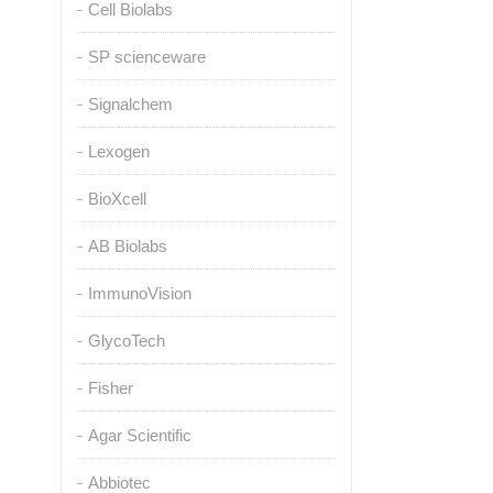
Cell Biolabs
SP scienceware
Signalchem
Lexogen
BioXcell
AB Biolabs
ImmunoVision
GlycoTech
Fisher
Agar Scientific
Abbiotec