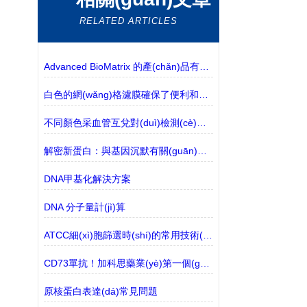
RELATED ARTICLES
Advanced BioMatrix 的產(chǎn)品有哪些？
白色的網(wǎng)格濾膜確保了便利和無菌
不同顏色采血管互兌對(duì)檢測(cè)結(jié)果有何影響？
解密新蛋白：與基因沉默有關(guān)，一種新的生物技術(shù)工具
DNA甲基化解決方案
DNA 分子量計(jì)算
ATCC細(xì)胞篩選時(shí)的常用技術(shù)講解
CD73單抗！加科思藥業(yè)第一個(gè)大分子進(jìn)入臨床階段
原核蛋白表達(dá)常見問題