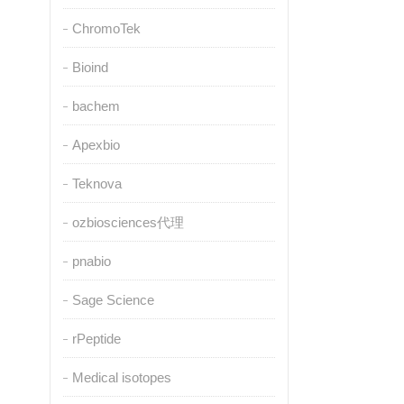
ChromoTek
Bioind
bachem
Apexbio
Teknova
ozbiosciences代理
pnabio
Sage Science
rPeptide
Medical isotopes