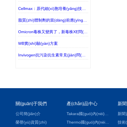
Cellmax：原代細(xì)胞培養(yǎng)技術(shù)
脂質(zhì)體制劑的當(dāng)前應(yīng)用
Omicron毒株又變異了，新毒株XE問(wèn)世
WB實(shí)驗(yàn)方案
Invivogen抗污染抗生素常見(jiàn)問(wèn)題
關(guān)于我們
產(chǎn)品中心
新聞
公司簡(jiǎn)介
Takara國(guó)內(nèi)代理
新聞
榮譽(yù)資質(zhì)
Thermo國(guó)內(nèi)代理
技術(