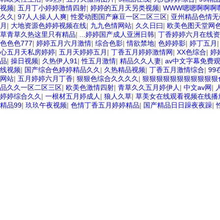
视频
|
五月丁小婷婷激情四射
|
婷婷的五月天另类视频
|
WWW嗯嗯啊啊啊
久久
|
97人人操人人爽
|
性爱动图国产麻豆一区二区三区
|
亚州精品色情无
月
|
大地资源色婷婷视频在线
|
九九色情网站
|
久久日曰
|
欧美色图天堂网
草青草久热这里只有精品
|
...婷婷国产成人亚洲日韩
|
丁香婷婷六月在线资
色色色777
|
婷婷五月六月激情
|
综合色影
|
情欲禁地
|
色婷婷影
|
婷丁五月
心五月天私房婷婷
|
五月天婷婷五月
|
丁香五月婷婷激情网
|
XX色综合
|
婷
品
|
操日视频
|
久热伊人91
|
性五月激情
|
精品久久人妻
|
av中文字幕免费
线视频
|
国产综合色婷婷精品久久
|
久热精品视频
|
丁香五月激情综合
|
99
网站
|
五月婷婷六月丁香
|
狠狠色综合久久久久
|
狠狠狠狠狠狠狠狠狠狠狠
品久久一区二区三区
|
欧美色激情四射
|
青草久久五月婷伊人
|
中文av网
|
婷婷综合久久
|
一根材五月婷成人
|
狼人久草
|
草美女在线观看视频在线播
精品99
|
玖玖午夜视频
|
色情丁香五月婷婷精品
|
国产精品日日躁夜夜躁
|