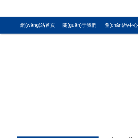
網(wǎng)站首頁
關(guān)于我們
產(chǎn)品中
(yè)