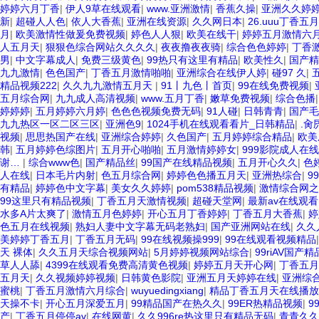
婷婷六月丁香
|
伊人9草在线观看
|
www.亚洲激情
|
香蕉久操
|
亚洲久久婷
新
|
超碰人人色
|
依人大香蕉
|
亚洲在线资源
|
久久网日本
|
26.uuu丁香五
月
|
欧美激情性做爰免费视频
|
婷色人人狠
|
欧美在线干
|
婷婷五月激情六
人五月天
|
狠狠色综合网站久久久久
|
夜夜撸夜夜骑
|
综合色色婷婷
|
丁香
男
|
中文字幕成人
|
免费三级黄色
|
99热只有这里有精品
|
欧美性久
|
国产精
九九激情
|
色色国产
|
丁香五月激情啪啪
|
亚洲综合在线伊人婷
|
碰97 久
|
精品视频222
|
久久九九激情五月天
|
91丨九色丨首页
|
99在线免费视频
|
五月综合网
|
九九成人高清视频
|
www.五月丁香
|
嫩草免费视频
|
综合色播
婷婷婷
|
五月婷婷六月婷
|
色色色视频免费无码
|
91人碰
|
日韩青青
|
国产毛
九九热区一区二区三区
|
亚洲色9
|
1024手机在线观看看片_日韩精品
|
.肏
视频
|
思思热国产在线
|
亚洲综合婷婷
|
久色国产
|
五月婷婷综合精品
|
欧美
韩
|
五月婷婷色综图片
|
五月开心啪啪
|
五月激情婷婷女
|
999影院成人在
谢…
|
综合www色
|
国产精品丝
|
99国产在线精品视频
|
五月开心久久
|
色
人在线
|
日本毛片内射
|
色五月综合网
|
婷婷色色播五月天
|
亚洲热综合
|
9
有精品
|
婷婷色中文字幕
|
美女久久婷婷
|
pom538精品视频
|
激情综合网之
99这里只有精品视频
|
丁香五月天激情视频
|
超碰天堂网
|
最新av在线观看
水多A片太爽了
|
激情五月色婷婷
|
开心五月丁香婷婷
|
丁香五月大香蕉
|
婷
色五月在线视频
|
熟妇人妻中文字幕无码老熟妇
|
国产亚洲网站在线
|
久久
美婷婷丁香五月
|
丁香五月无码
|
99在线视频操999
|
99在线观看视频精品
天 裸体
|
久久五月天综合视频网站
|
5月婷婷视频网站综合
|
99riAV国产
草人人舔
|
4399在线观看免费高清黄色视频
|
婷婷五月天开心网
|
丁香五月
五月天
|
久久视频婷婷视频
|
日韩黄色影院
|
亚洲五月天婷婷在线
|
亚洲综
蜜桃
|
丁香五月激情六月综合
|
wuyuedingxiang
|
精品丁香五月天在线播放
天操不卡
|
开心五月深爱五月
|
99精品国产在热久久
|
99ER热精品视频
|
9
产
|
丁香五月停停av
|
在线网黄
|
久久996re热这里只有精品无码
|
青青久久