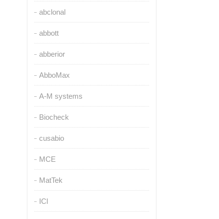
abclonal
abbott
abberior
AbboMax
A-M systems
Biocheck
cusabio
MCE
MatTek
ICl