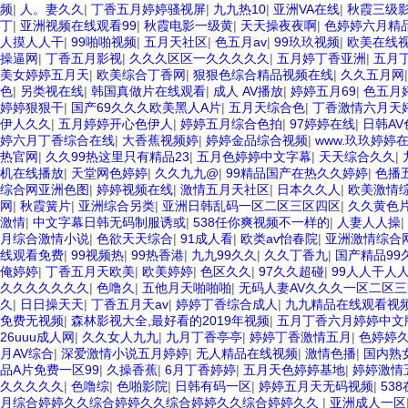
频
|
人。妻久久
|
丁香五月婷婷骚视屏
|
九九热10
|
亚洲VA在线
|
秋霞三级
丁
|
亚洲视频在线观看99
|
秋霞电影一级黄
|
天天操夜夜啊
|
色婷婷六月精
人摸人人干
|
99啪啪视频
|
五月天社区
|
色五月av
|
99玖玖视频
|
欧美在线视
操逼网
|
丁香五月影视
|
久久久区区一久久久久久
|
五月婷丁香亚洲
|
五月
美女婷婷五月天
|
欧美综合丁香网
|
狠狠色综合精品视频在线
|
久久五月网
色
|
另类视在线
|
韩国真做片在线观看
|
成人 AV播放
|
婷婷五月69
|
色五月
婷婷狠狠干
|
国产69久久久欧美黑人A片
|
五月天综合色
|
丁香激情六月天
伊人久久
|
五月婷婷开心色伊人
|
婷婷五月综合色拍
|
97婷婷在线
|
日韩AV
婷六月丁香综合在线
|
大香蕉视频婷
|
婷婷金品综合视频
|
www.玖玖婷婷
热官网
|
久久99热这里只有精品23
|
五月色婷婷中文字幕
|
天天综合久久
|
机在线播放
|
天堂网色婷婷
|
久久九九@
|
99精品国产在热久久婷婷
|
色播
综合网亚洲色图
|
婷婷视频在线
|
激情五月天社区
|
日本久久人
|
欧美激情
网
|
秋霞簧片
|
亚洲综合另类
|
亚洲日韩乱码一区二区三区四区
|
久久黄色
激情
|
中文字幕日韩无码制服诱或
|
538任你爽视频不一样的
|
人妻人人操
|
月综合激情小说
|
色欲天天综合
|
91成人看
|
欧类av怡春院
|
亚洲激情综合
线观看免费
|
99视频热
|
99热香港
|
九九99久久
|
久久丁香九
|
国产精品99
俺婷婷
|
丁香五月天欧美
|
欧美婷婷
|
色区久久
|
97久久超碰
|
99人人干人
久久久久久久久
|
色噜久
|
五他月天啪啪啪
|
无码人妻AV久久久一区二区三
久
|
日日操天天
|
丁香五月天av
|
婷婷丁香综合成人
|
九九精品在线观看视频
免费无视频
|
森林影视大全,最好看的2019年视频
|
五月丁香六月婷婷中文
26uuu成人网
|
久久女人九九
|
九月丁香亭亭
|
婷婷丁香激情五月
|
色婷婷
月AV综合
|
深爱激情小说五月婷婷
|
无人精品在线视频
|
激情色播
|
国内熟
品A片免费一区99
|
久操香蕉
|
6月丁香婷婷
|
五月天色婷婷基地
|
婷婷激情
久久久久久
|
色噜综
|
色啪影院
|
日韩有码一区
|
婷婷五月天无码视频
|
53
月综合婷婷久久综合婷婷久久综合婷婷久久综合婷婷久久
|
亚洲成人一区