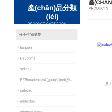
產(CHǍ
產(chǎn)品分類
PRODUCTS
(lèi)
PRODUCT CATEGORY
分子生物試劑
tiangen
Beyotime
selleck
EZBioscience國(guó)內(nèi)授權(quán)代理
共 1
celetrix
addexbio
adamas nano