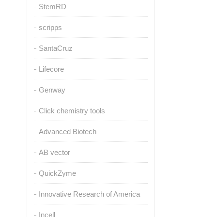
StemRD
scripps
SantaCruz
Lifecore
Genway
Click chemistry tools
Advanced Biotech
AB vector
QuickZyme
Innovative Research of America
Incell