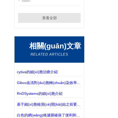
Toxin
查看全部
相關(guān)文章
RELATED ARTICLES
cytiva的細(xì)胞治療介紹
Gibco血清對(duì)胞轉(zhuǎn)染效率的影響解讀
RnDSystems的細(xì)胞介紹
基于細(xì)胞檢測(cè)開(kāi)始之前要問(wèn)的問(wèn)題
白色的網(wǎng)格濾膜確保了便利和無(wú)菌