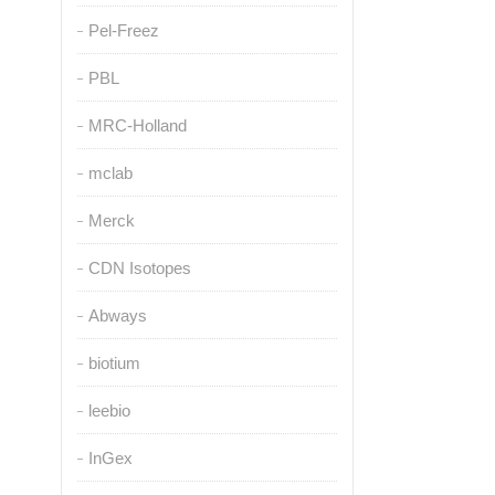
Pel-Freez
PBL
MRC-Holland
mclab
Merck
CDN Isotopes
Abways
biotium
leebio
InGex