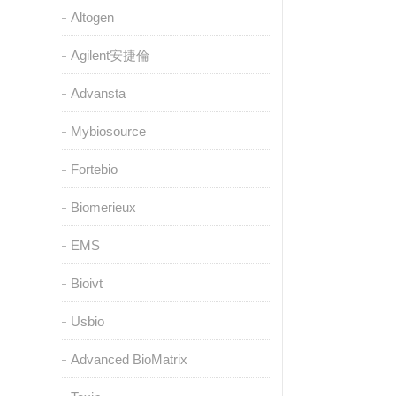
Altogen
Agilent安捷倫
Advansta
Mybiosource
Fortebio
Biomerieux
EMS
Bioivt
Usbio
Advanced BioMatrix