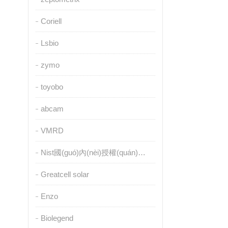
Coriell
Lsbio
zymo
toyobo
abcam
VMRD
Nist國(guó)內(nèi)授權(quán)代理
Greatcell solar
Enzo
Biolegend