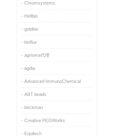
Chromsystems
Hellbio
goldbio
bioflux
agrisera代理
agdia
Advanced ImmunoChemical
ABT beads
beckman
Creative PEGWorks
Equitech