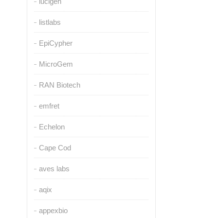
lucigen
listlabs
EpiCypher
MicroGem
RAN Biotech
emfret
Echelon
Cape Cod
aves labs
aqix
appexbio