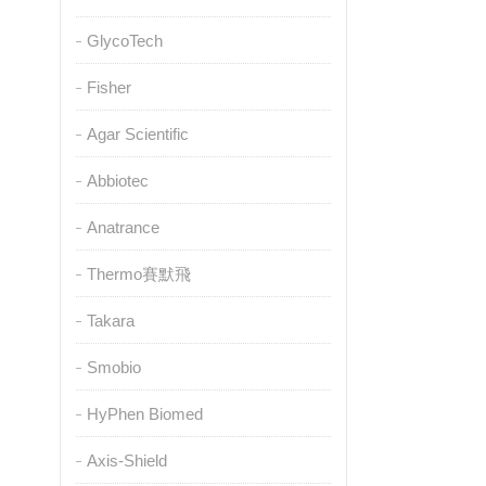
GlycoTech
Fisher
Agar Scientific
Abbiotec
Anatrance
Thermo賽默飛
Takara
Smobio
HyPhen Biomed
Axis-Shield