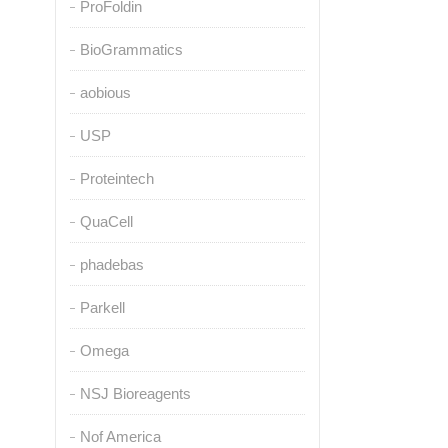
ProFoldin
BioGrammatics
aobious
USP
Proteintech
QuaCell
phadebas
Parkell
Omega
NSJ Bioreagents
Nof America