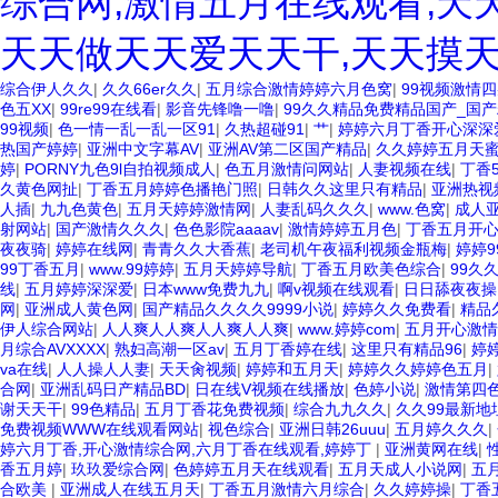
综合网,激情五月在线观看,天
天天做天天爱天天干,天天摸天
综合伊人久久
|
久久66er久久
|
五月综合激情婷婷六月色窝
|
99视频激情
色五XX
|
99re99在线看
|
影音先锋噜一噜
|
99久久精品免费精品国产_国
99视频
|
色一情一乱一乱一区91
|
久热超碰91
|
艹
|
婷婷六月丁香开心深深
热国产婷婷
|
亚洲中文字幕AV
|
亚洲AV第二区国产精品
|
久久婷婷五月天
婷
|
PORNY九色9l自拍视频成人
|
色五月激情问网站
|
人妻视频在线
|
丁香
久黄色网扯
|
丁香五月婷婷色播艳门照
|
日韩久久这里只有精品
|
亚洲热视
人插
|
九九色黄色
|
五月天婷婷激情网
|
人妻乱码久久久
|
www.色窝
|
成人
射网站
|
国产激情久久久
|
色色影院aaaav
|
激情婷婷五月色
|
丁香五月开
夜夜骑
|
婷婷在线网
|
青青久久大香蕉
|
老司机午夜福利视频金瓶梅
|
婷婷9
99丁香五月
|
www.99婷婷
|
五月天婷婷导航
|
丁香五月欧美色综合
|
99久
线
|
五月婷婷深深爱
|
日本www免费九九
|
啊v视频在线观看
|
日日舔夜夜操
网
|
亚洲成人黄色网
|
国产精品久久久久9999小说
|
婷婷久久免费看
|
精品
伊人综合网站
|
人人爽人人爽人人爽人人爽
|
www.婷婷com
|
五月开心激情
月综合AVXXXX
|
熟妇高潮一区av
|
五月丁香婷在线
|
这里只有精品96
|
婷
va在线
|
人人操人人妻
|
天天肏视频
|
婷婷和五月天
|
婷婷久久婷婷色五月
|
合网
|
亚洲乱码日产精品BD
|
日在线V视频在线播放
|
色婷小说
|
激情第四
谢天天干
|
99色精品
|
五月丁香花免费视频
|
综合九九久久
|
久久99最新地
免费视频WWW在线观看网站
|
视色综合
|
亚洲日韩26uuu
|
五月婷久久久
|
婷六月丁香,开心激情综合网,六月丁香在线观看,婷婷丁
|
亚洲黄网在线
|
香五月婷
|
玖玖爱综合网
|
色婷婷五月天在线观看
|
五月天成人小说网
|
五
合欧美
|
亚洲成人在线五月天
|
丁香五月激情六月综合
|
久久婷婷操
|
丁香