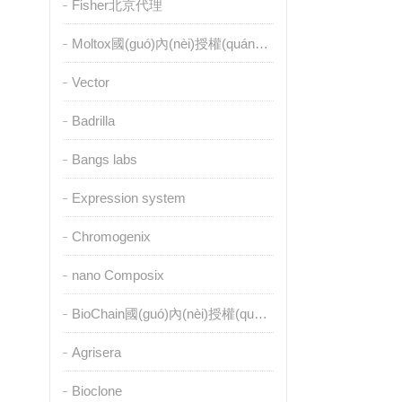
Fisher北京代理
Moltox國(guó)內(nèi)授權(quán)代理
Vector
Badrilla
Bangs labs
Expression system
Chromogenix
nano Composix
BioChain國(guó)內(nèi)授權(quán)代理
Agrisera
Bioclone