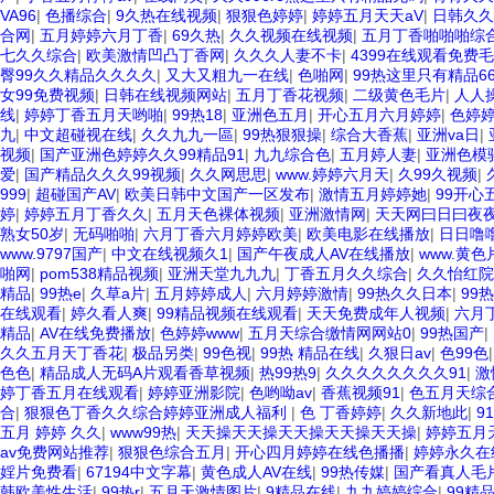
VA96
|
色播综合
|
9久热在线视频
|
狠狠色婷婷
|
婷婷五月天天aV
|
日韩久久
合网
|
五月婷婷六月丁香
|
69久热
|
久久视频在线视频
|
五月丁香啪啪啪综
七久久综合
|
欧美激情凹凸丁香网
|
久久久人妻不卡
|
4399在线观看免费
臀99久久精品久久久久
|
又大又粗九一在线
|
色啪网
|
99热这里只有精品6
女99免费视频
|
日韩在线视频网站
|
五月丁香花视频
|
二级黄色毛片
|
人人
线
|
婷婷丁香五月天哟啪
|
99热18
|
亚洲色五月
|
开心五月六月婷婷
|
色婷
九
|
中文超碰视在线
|
久久九九一區
|
99热狠狠操
|
综合大香蕉
|
亚洲va日
|
视频
|
国产亚洲色婷婷久久99精品91
|
九九综合色
|
五月婷人妻
|
亚洲色模
爱
|
国产精品久久久99视频
|
久久网思思
|
www.婷婷六月天
|
久99久视频
|
999
|
超碰国产AV
|
欧美日韩中文国产一区发布
|
激情五月婷婷她
|
99开心
婷
|
婷婷五月丁香久久
|
五月天色裸体视频
|
亚洲激情网
|
天天网曰日曰夜
熟女50岁
|
无码啪啪
|
六月丁香六月婷婷欧美
|
欧美电影在线播放
|
日日噜
www.9797国产
|
中文在线视频久1
|
国产午夜成人AV在线播放
|
www.黄色
啪网
|
pom538精品视频
|
亚洲天堂九九九
|
丁香五月久久综合
|
久久怡红院
精品
|
99热e
|
久草a片
|
五月婷婷成人
|
六月婷婷激情
|
99热久久日本
|
99
在线观看
|
婷久看人爽
|
99精品视频在线观看
|
天天免费成年人视频
|
六月
精品
|
AV在线免费播放
|
色婷婷www
|
五月天综合缴情网网站0
|
99热国产
|
久久五月天丁香花
|
极品另类
|
99色视
|
99热 精品在线
|
久狠日av
|
色99色
色色
|
精品成人无码A片观看香草视频
|
热99热9
|
久久久久久久久久91
|
激
婷丁香五月在线观看
|
婷婷亚洲影院
|
色哟呦av
|
香蕉视频91
|
色五月天综
合
|
狠狠色丁香久久综合婷婷亚洲成人福利
|
色 丁香婷婷
|
久久新地此
|
9
五月 婷婷 久久
|
www99热
|
天天操天天操天天操天天操天天操
|
婷婷五月
av免费网站推荐
|
狠狠色综合五月
|
开心四月婷婷在线色播播
|
婷婷永久在
婬片免费看
|
67194中文字幕
|
黄色成人AV在线
|
99热传媒
|
国产看真人毛
韩欧美性生活
|
99热r
|
五月天激情图片
|
9精品在线
|
九九婷婷综合
|
99精