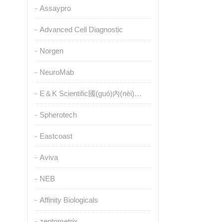
Assaypro
Advanced Cell Diagnostic
Norgen
NeuroMab
E＆K Scientific國(guó)內(nèi)授權(quán)代理
Spherotech
Eastcoast
Aviva
NEB
Affinity Biologicals
zeptometrix