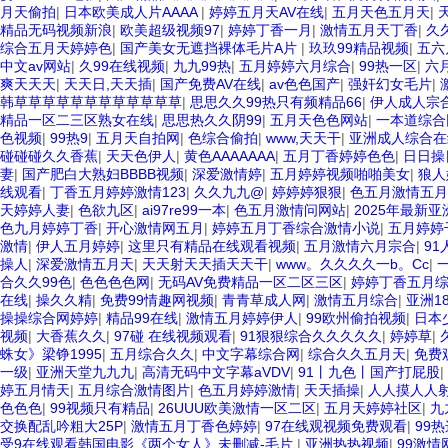
月天偷拍
|
日本欧美成人片AAAA
|
婷婷五月天AV在线
|
五月天色五月天
|
精品无码视频新浪
|
欧美超级视频97
|
婷婷丁香一月
|
激情五月天丁香
|
久
综合五月天婷婷色
|
国产美女无遮挡裸体毛片A片
|
玖玖99精品视频
|
五六
中文av网站
|
久99在线视频
|
九九99热
|
五月婷婷六月综合
|
99热一区
|
六
爽天天天
|
天天日,天天插
|
国产免费AV在线
|
av色色国产
|
强奸幻女毛片
|
韩草草草草草草草草草草草草
|
思思久久99热只有频精品66
|
伊人成人宗
精品一区二三区熟女在线
|
思思热久久阴99
|
五月天色色网站
|
一本道综合
色视频
|
99热9
|
五月天自拍网
|
色综合偷拍
|
www,天天干
|
亚洲成人综合在
碰碰碰久久香蕉
|
天天色伊人
|
黄色AAAAAAA
|
五月丁香婷婷色色
|
日日操
妻
|
国产肥白大熟妇BBBB视频
|
深爱激情婷
|
五月婷婷视频啪啪美女
|
狼人
线观看
|
丁香五月婷婷激情123
|
久久九九@
|
婷婷婷狠狠
|
色五月激情五月
天婷婷人妻
|
色欲九区
|
ai97re99一本
|
色五月激情问网站
|
2025年最新
色九月婷婷丁香
|
开心激情网五月
|
婷婷五月丁香综合激情小说
|
五月婷婷
激情
|
伊人五月婷婷
|
这里只有精品在线观看视频
|
五月激情六月宗合
|
91
操人
|
深爱激情五月天
|
天天射天天插天天干
|
www。久久久久一b。Cc
|
合久久99色
|
色色色色网
|
无码AV免费精品一区二区三区
|
婷婷丁香五月
在线
|
操久久精
|
免费99情趣网视频
|
青青草成人网
|
激情五月综合
|
亚洲1
操操综合网婷婷
|
精品99在线
|
激情五月婷婷伊人
|
99欧州偷拍视频
|
日本
视频
|
大香蕉久久
|
97碰 在线视频观看
|
91狠狠综合久久久久久
|
婷婷草
|
蛛女》梁铮1995
|
五月综合久久
|
中文字幕综合网
|
综合久久五月天
|
免费
一级
|
亚洲天堂九九九
|
高清无码中文字幕aVDV
|
91丨九色丨国产打屁股
|
婷五月情天
|
五月综合激情图片
|
色五月婷婷激情
|
天天插操
|
人人摸人人
色色色
|
99视频只有精品
|
26UUU欧美激情一区二区
|
五月天婷婷社区
|
九
交换配乱吟粗大25P
|
激情五月丁香色婷婷
|
97在线观视频免费观看
|
99
受9在线观看韩国电影《两个女人》未删减-毛片
|
亚洲热热视频
|
99激情