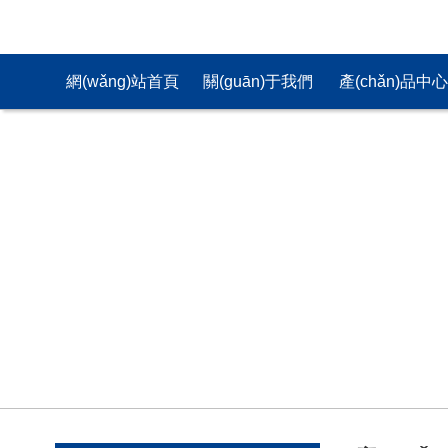
網(wǎng)站首頁
關(guān)于我們
產(chǎn)品中