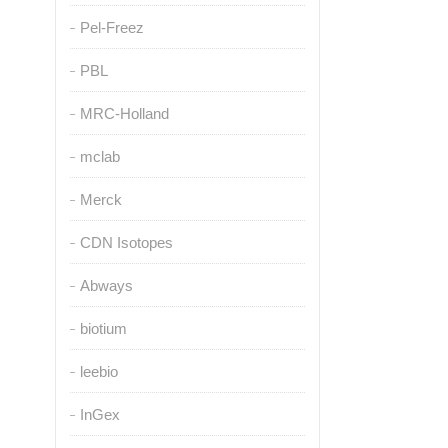
Pel-Freez
PBL
MRC-Holland
mclab
Merck
CDN Isotopes
Abways
biotium
leebio
InGex