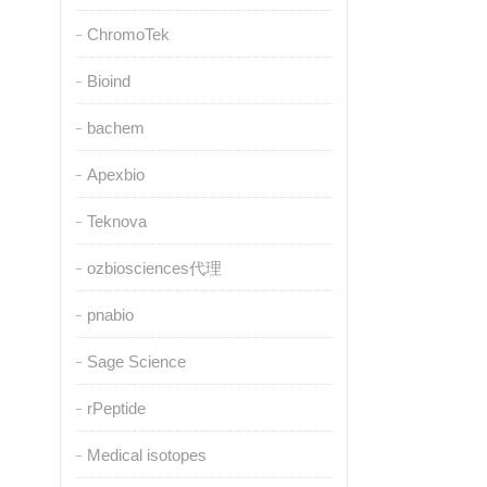
ChromoTek
Bioind
bachem
Apexbio
Teknova
ozbiosciences代理
pnabio
Sage Science
rPeptide
Medical isotopes