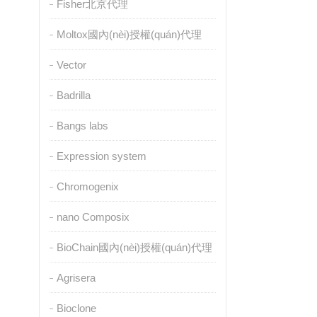
Fisher北京代理
Moltox國內(nèi)授權(quán)代理
Vector
Badrilla
Bangs labs
Expression system
Chromogenix
nano Composix
BioChain國內(nèi)授權(quán)代理
Agrisera
Bioclone