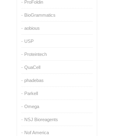
ProFoldin
BioGrammatics
aobious
USP
Proteintech
QuaCell
phadebas
Parkell
Omega
NSJ Bioreagents
Nof America