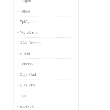
lucigen
listlabs
EpiCypher
MicroGem
RAN Biotech
emfret
Echelon
Cape Cod
aves labs
aqix
appexbio