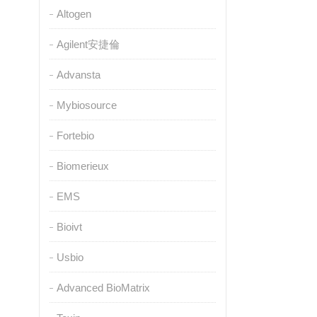
Altogen
Agilent安捷倫
Advansta
Mybiosource
Fortebio
Biomerieux
EMS
Bioivt
Usbio
Advanced BioMatrix