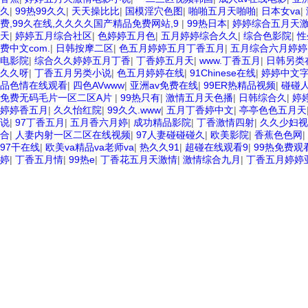
久
|
99热99久久
|
天天操比比
|
国模淫穴色图
|
啪啪五月天啪啪
|
日本女va
|
费,99久在线,久久久久国产精品免费网站,9
|
99热日本
|
婷婷综合五月天
天
|
婷婷五月综合社区
|
色婷婷五月色
|
五月婷婷综合久久
|
综合色影院
|
性
费中文com.
|
日韩按摩二区
|
色五月婷婷五月丁香五月
|
五月综合六月婷婷
电影院
|
综合久久婷婷五月丁香
|
丁香婷五月天
|
www.丁香五月
|
日韩另类
久久呀
|
丁香五月另类小说
|
色五月婷婷在线
|
91Chinese在线
|
婷婷中文
品色情在线观看
|
四色AVwww
|
亚洲av免费在线
|
99ER热精品视频
|
碰碰
免费无码毛片一区二区A片
|
99热只有
|
激情五月天色播
|
日韩综合久
|
婷
婷婷香五月
|
久久怡红院
|
99久久.www
|
五月丁香婷中文
|
亭亭色色五月天
说
|
97丁香五月
|
五月香六月婷
|
成功精品影院
|
丁香激情四射
|
久久少妇视
合
|
人妻内射一区二区在线视频
|
97人妻碰碰碰久
|
欧美影院
|
香蕉色色网
|
97干在线
|
欧美va精品va老师va
|
热久久91
|
超碰在线观看9
|
99热免费观
婷
|
丁香五月情
|
99热e
|
丁香花五月天激情
|
激情综合九月
|
丁香五月婷婷