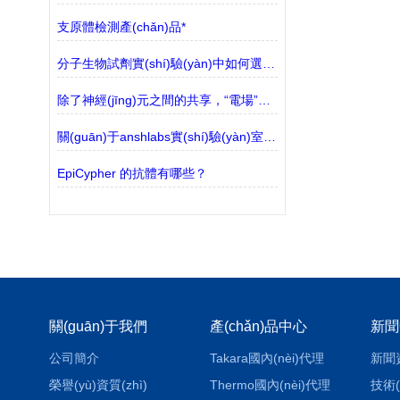
支原體檢測產(chǎn)品*
分子生物試劑實(shí)驗(yàn)中如何選擇合適的緩沖液？
除了神經(jīng)元之間的共享，“電場”也影響了大腦的回路
關(guān)于anshlabs實(shí)驗(yàn)室產(chǎn)品相關(guān)介紹？
EpiCypher 的抗體有哪些？
關(guān)于我們
產(chǎn)品中心
新聞
公司簡介
Takara國內(nèi)代理
新聞
榮譽(yù)資質(zhì)
Thermo國內(nèi)代理
技術(