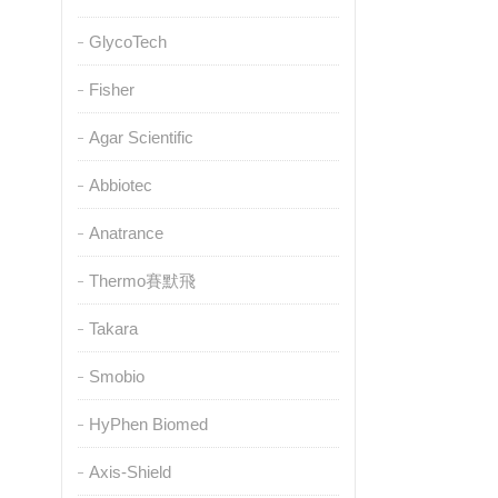
GlycoTech
Fisher
Agar Scientific
Abbiotec
Anatrance
Thermo賽默飛
Takara
Smobio
HyPhen Biomed
Axis-Shield