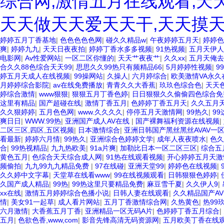
综合网,激情五月在线观看,天
天天做天天爱天天干,天天摸天
婷婷五月丁香基地
|
色色色色色网
|
碰久久精品w
|
午夜婷婷五月天
|
婷婷色
爽
|
婷婷九九
|
天天日夜夜拍
|
婷婷丁香水多多视频
|
91热视频
|
五月天伊人
电影网
|
Av性爱网站
|
一区二区你懂的
|
天天艹夜夜艹
|
久久xx
|
五月天俺去
合久久88色综合天天99
|
思思久久99热只有频精品66
|
5月婷婷性视频
|
9
婷五月天成人在线视频
|
99操网站
|
久操人
|
六月婷综合
|
欧美激情VA永久
月婷婷综合影院
|
av在线免费播放
|
青青久久大香蕉
|
玖玖色综合色
|
天天
婷综合激情
|
www狠狠
|
狠狠五月丁香色婷
|
日日狠狠久久偷偷四色综合免
这里有精品
|
国产超碰在线
|
激情丁香五月
|
色婷婷丁香五月天
|
久久五月
久久狠婷婷
|
五月色色网
|
www.久久久久
|
停停五月天激情网
|
99热久
|
9
爽日日
|
WWW.99热
|
亚洲国产成人AV在线
|
国产裸舞福利资源在线视频
|
二区三区,四区,五区视频
|
日本激情综合
|
亚洲日韩国产黑丝黑丝AVAV一
看最新
|
婷婷六月情
|
99热久
|
亚洲综合色婷婷文学
|
成年人夜夜喷水
|
色久
合
|
99热视精品
|
九九热欧美
|
91a片爽
|
加勒比日本一区二区三区
|
综合五
黄色五月
|
色综合天天综合成人网
|
91热在线观看视频
|
开心婷婷五月天激
频偷拍
|
九九99九九精品免费
|
97在线碰
|
亚洲天堂99
|
婷婷色在线视频
|
久久婷中文字幕
|
天堂草在线看www
|
99在线视频观看
|
日韩狠狠色婷婷
|
久国产成人精品
|
99热
|
99热这里只要精品免费
|
麻豆雪千夏
|
久久伊人9
|
xx在线
|
激情五月婷婷综合色播小说
|
日韩人妻在线观看
|
久久精品国产A
情
|
美女91一起草
|
成人看片网站
|
五月丁香激情综合网
|
久热黄色
|
热99
六月激情
|
大香蕉五月丁香
|
亚洲精品一区无码A片
|
色婷婷丁香五月综合
|
五月
|
色欲色香,www,com
|
影音先锋高清无码资源网
|
五月欧美丁香在线