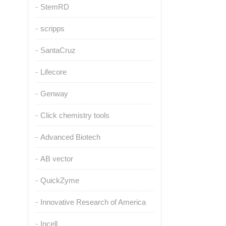
StemRD
scripps
SantaCruz
Lifecore
Genway
Click chemistry tools
Advanced Biotech
AB vector
QuickZyme
Innovative Research of America
Incell