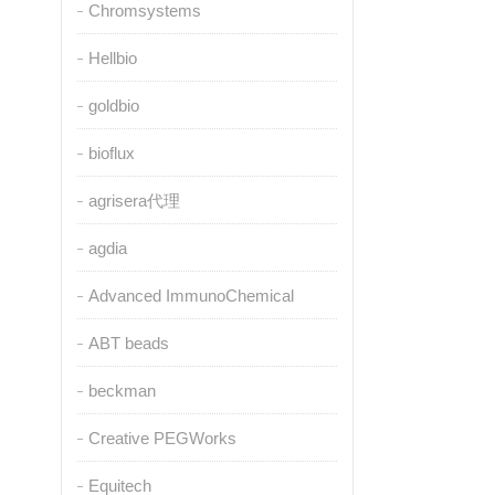
Chromsystems
Hellbio
goldbio
bioflux
agrisera代理
agdia
Advanced ImmunoChemical
ABT beads
beckman
Creative PEGWorks
Equitech