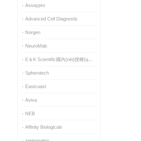
Assaypro
Advanced Cell Diagnostic
Norgen
NeuroMab
E＆K Scientific國內(nèi)授權(quán)代理
Spherotech
Eastcoast
Aviva
NEB
Affinity Biologicals
zeptometrix