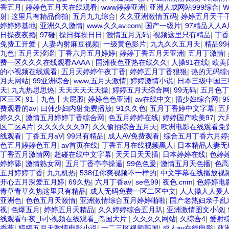
香五月
|
婷婷色五月天在线观看
|
www婷婷亚洲
|
亚洲人成网站999综合
|
射
|
这里只有精品偷拍
|
五月九九综合
|
久久亚洲激情五码
|
婷婷五月天干
婷婷婷基地
|
亚洲久久激情
|
www.久久av.com
|
国产一级片
|
97精品人人
日操夜夜擼
|
97碰
|
操日挥操日日
|
激情五月无码
|
视频这里只有精品
|
丁香
免费工开爱
|
人妻内射麻豆视频
|
一级黄色影片
|
九九久久五月天
|
精品99
九色
|
五月天涩涩
|
丁香六月五月婷婷
|
婷婷丁香五月天亚洲
|
五月丁激情
|
费一区久久久在线观看AAAA
|
国洲夜色亚热在线久久
|
人操91在线
|
欧美
的小视频在线观看
|
五月天婷婷午夜丁香
|
婷婷五月丁香狠狠
|
热的无码综
月天网站
|
99亚洲综合
|
www,五月天激情
|
婷婷激情小说
|
日本三级中国三
天
|
九九热思思热
|
天天天天天天操
|
婷婷五月天综合网
|
99无码
|
五月色丁
区三区
|
91丨九色丨大屁股
|
婷婷色色亚洲
|
av在线中文
|
插少妇综合网
|
9
费观看的av
|
曰韩少妇内射免费播放
|
91久久色
|
五月丁香婷中文字幕
|
五
婷久久
|
激情五月婷婷丁香综合网
|
色五月婷婷在线
|
婷婷国产欧美97
|
六
区二区A片
|
久久久久久久97
|
久久偷拍综合五月天
|
欧洲电影在线观看免
线观看
|
丁香五月aV
|
99只有精品
|
成人AV免费观看
|
综合五月丁香六月婷
色五月婷婷色五月
|
av首页在线
|
丁香五月在线视频黑人
|
日本精品人妻无码
丁香五月激情网
|
超碰在线中文字幕
|
天天日天天插
|
日本婷婷在线
|
色婷
婷婷舔
|
激情熟女网
|
五月丁香亭亭操逼
|
99色色爰
|
激情五月天色播
|
色高
五月婷婷丁香
|
九九机热
|
538任你爽视频不一样的
|
中文字幕在线播放视
开心五月深爱五月婷
|
69久热
|
六月丁香av
|
se色99
|
夜色.cnm
|
色婷婷电
青草青草久热这里只有精品
|
成人无码免费一区二区中文
|
人人操人人爰人
亚洲色
|
色色五月天激情
|
亚洲激情综合五月婷婷啪啪
|
国产老熟妇亲子乱
视
|
色爆五月
|
婷婷五月天精品
|
久久婷婷综合五月趴
|
亚洲激情图文小说
|
线观看午夜_h小视频在线观看_岛国大片
|
久久久久网站
|
久综合4
|
爱射
香蕉
|
婷婷五月天激情电影小说
|
一二三区视频韩国
|
成人av在线电影
|
亚