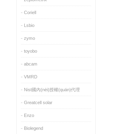
Coriell
Lsbio
zymo
toyobo
abcam
VMRD
Nist國內(nèi)授權(quán)代理
Greatcell solar
Enzo
Biolegend