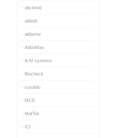
abclonal
abbott
abberior
AbboMax
A-M systems
Biocheck
cusabio
MCE
MatTek
ICl