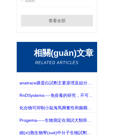
Toxin
查看全部
相關(guān)文章
RELATED ARTICLES
anatrace膜蛋白試劑主要原理及組分解析
RnDSystems----免疫毒的研究，不可忽視的生物標(biāo)志物
化合物可抑制小鼠海馬興奮性和癲癇發(fā)作傾向
Progema-----生物測定在測試犬類癌癥新療法中的作用
細(xì)胞生物學(xué)中分子生物試劑的常見類別