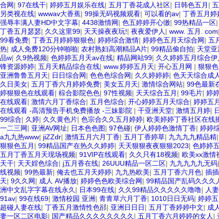
合网
|
97在线干
|
婷婷五月娱乐在线
|
五月丁香花成人社区
|
日韩色五月
|
五
另类视在线
|
wwwav大香蕉
|
99操无码视频观看
|
可以看的av
|
丁香五月婷
强辱丰满人妻HD中文字幕
|
4438激情网
|
色五婷婷开心缴
|
99热精品一区
丁香五月瑟瑟
|
久久这里99
|
天天操夜夜玩!
|
夜夜爱伊人
|
www. 五月. com
99看免费
|
丁香五月婷婷狠狠色
|
婷婷综合激情
|
婷婷色五月天综合网
|
五
热
|
成人免费120分钟啪啪
|
农村熟妇高潮精品A片
|
99精品偷自拍
|
天堂亚
品w
|
久9热视频
|
色婷婷五月天av在线
|
精品网站99
|
久久婷婷五月综合伊
锋资源婷婷
|
五月天精品综合在线
|
www.婷婷五月天
|
开心五月网
|
狠狠色
亚洲鲁鲁五月天
|
日日综合网
|
色色色综合网
|
久久婷婷婷
|
色天天综合成
久日美女
|
五月丁香六月婷婷免费
|
美女五月天
|
激情综合网站
|
99色最新
婷狠狠色在线观看
|
棕合影院色色
|
97性视频
|
天天综合五月
|
99毛片
|
婷
在线观看
|
激情六月丁香综合
|
五月色综合
|
开心婷婷五月天综合
|
婷婷五
在线观看 -高清预告手机免费播放 -三妹影院
|
干亚洲天堂
|
激情五月婷
|
99综合
|
久婷
|
久久黄色片
|
色宗合久久五月婷婷
|
欧美婷婷丁香社区在线
一二三网
|
亚洲AV网址
|
日本色色图
|
97色碰
|
伊人婷婷色激情丁香
|
婷婷
a九九热www
|
jiZZdr
|
激情五月六月丁香
|
五月丁香婷草
|
九九九九精品精
狠狠色五月
|
99精品国产在热久久婷婷
|
天天狠狠夜夜狠狠2023
|
色婷婷
五月丁香五月天现场视频
|
91VIP在线观看
|
久久只有18视频
|
欧美xx激
天干
|
天天婬色综合
|
j五月香在线
|
26UUU精品一区二区
|
九九九九九无码
线视频
|
99热最新
|
俺去也五月天婷婷
|
九九热欧美
|
五月丁香六月色
|
插插
天
|
9久久网
|
成人 AV播放
|
婷婷色色欧美综合网
|
99精品国产乱码久久久
洲中文乱字字幕在线永久
|
日本99在线
|
久久99精品久久久久久噜噜
|
人妻
91av
|
99在线69
|
激情校园 亚洲
|
青青草六月丁香
|
1010日日无码
|
婷婷五
超碰人妻在线
|
丁香五月激情性色郤
|
亚洲日日日
|
五月丁香婷婷中文
|
成
妻一区二区电影
|
国产精品久久久久久久久久
|
五月丁香六月婷婷的女人
|