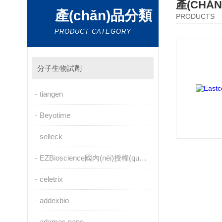
產(CHǍ
產(chǎn)品分類
PRODUCTS
PRODUCT CATEGORY
分子生物試劑
tiangen
Beyotime
selleck
EZBioscience國內(nèi)授權(quán)代理
celetrix
addexbio
adamas nano