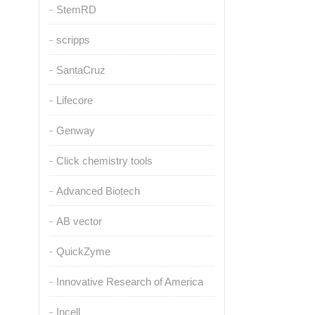
StemRD
scripps
SantaCruz
Lifecore
Genway
Click chemistry tools
Advanced Biotech
AB vector
QuickZyme
Innovative Research of America
Incell