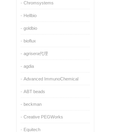
Chromsystems
Hellbio
goldbio
bioflux
agrisera代理
agdia
Advanced ImmunoChemical
ABT beads
beckman
Creative PEGWorks
Equitech