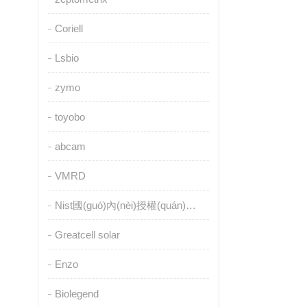
Coriell
Lsbio
zymo
toyobo
abcam
VMRD
Nist國(guó)內(nèi)授權(quán)代理
Greatcell solar
Enzo
Biolegend