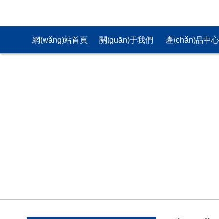
網(wǎng)站首頁
關(guān)于我們
產(chǎn)品中
(yè)