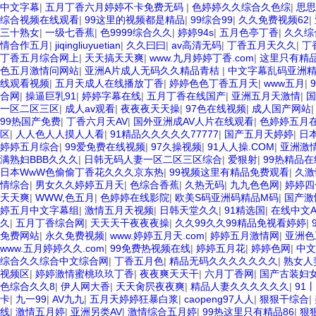
中文字幕
|
五月丁香六月婷婷不卡免费无码
|
色婷婷久久综合久色综
|
思思
综合视频在线观看
|
99这里的视频都是精品
|
99综合99
|
久久免费视频62
|
三十熟女
|
一级七香蕉
|
色9999综合久久
|
婷婷94s
|
五月色亭丁香
|
久久综
情合作五月
|
jiqingliuyuetian
|
久久曰曰
|
av高清无码
|
丁香五月天久久
|
丁
丁香五月综合网上
|
天天搞天天爽
|
www.九月婷婷丁香.com
|
这里只有精
色五月激情问网站
|
亚洲A片成人无码久久精品青桔
|
中文字幕乱码亚洲
线观看视频
|
五月天成人在线播放丁香
|
婷婷色色丁香五月天
|
www五月
|
合网
|
操逼巨乳91
|
婷婷字幕在线
|
五月丁香在线国产
|
亚洲五月天激情
|
国
一区二区三区
|
成人av观看
|
夜夜夜天天操
|
97色在线视频
|
成人国产网站
99热国产免费
|
丁香六月天AV
|
国外亚洲成AV人片在线观看
|
色婷婷五月
区
|
人人色人人摸人人看
|
91精品久久久久久77777
|
国产五月天婷婷
|
日
婷婷五月综合
|
99爱免费在线视频
|
97久操视频
|
91人人操.COM
|
亚洲激
满熟妇BBB久久久
|
日韩无码人妻一区二区三区综合
|
爱狠射
|
99热精品在
日本WwW色偷偷丁香花久久久京东热
|
99视频这里有精品免费观看
|
久激
情综合
|
男女久久婷婷五月天
|
色综合香蕉
|
久热无码
|
九九色色网
|
婷婷四
天天爽
|
WWW,色五月
|
色婷婷在线影院
|
欧美S码亚洲码精品M码
|
国产激
婷五月中文字幕组
|
激情五月天视频
|
日韩天堂久久
|
91精选国
|
在线中文A
久
|
五月丁香综合网
|
天天天干夜夜夜操
|
久久99久久99精品免视看婷婷
|
免费网站
|
永久免费视频
|
www.婷婷五月天.com
|
婷婷五月激情网
|
亚洲色
www.五月婷婷久久.com
|
99免费热视频在线
|
婷婷五月花
|
婷婷色网
|
中文
综合久久综合中文综合网
|
丁香五月色
|
精品无码久久久久久久久
|
熟女人
视频区
|
婷婷激情蜜桃玖玖丁香
|
夜夜爽天天干
|
六月丁香网
|
国产古装妇
色综合久久8
|
伊人网大香
|
天天肏屄夜夜爽
|
精品人妻久久久久久久
|
91
卡
|
九一99
|
AV九九
|
五月天婷婷狂暴白浆
|
caopeng97人人
|
狠狠干综合
|
线
|
激情五月婷
|
亚洲另类AV
|
激情综合五月婷
|
99热这里只有精品86
|
狠