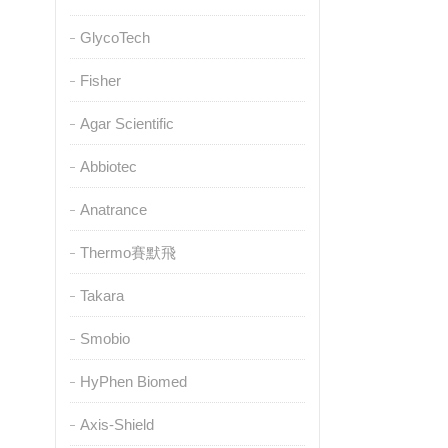
GlycoTech
Fisher
Agar Scientific
Abbiotec
Anatrance
Thermo賽默飛
Takara
Smobio
HyPhen Biomed
Axis-Shield