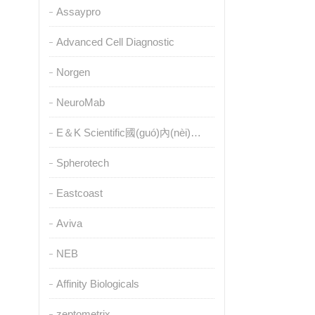
Assaypro
Advanced Cell Diagnostic
Norgen
NeuroMab
E＆K Scientific國(guó)內(nèi)授權(quán)代理
Spherotech
Eastcoast
Aviva
NEB
Affinity Biologicals
zeptometrix