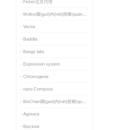
Fisher北京代理
Moltox國(guó)內(nèi)授權(quán)代理
Vector
Badrilla
Bangs labs
Expression system
Chromogenix
nano Composix
BioChain國(guó)內(nèi)授權(quán)代理
Agrisera
Bioclone