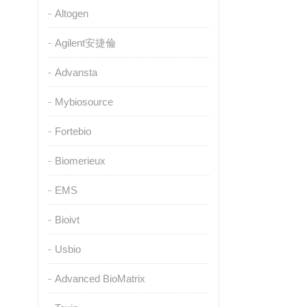
Altogen
Agilent安捷倫
Advansta
Mybiosource
Fortebio
Biomerieux
EMS
Bioivt
Usbio
Advanced BioMatrix