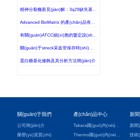
精神分裂癥新見(jiàn)解：3q29缺失基因與線粒體功能受損有關(guān)
Advanced BioMatrix 的產(chǎn)品有哪些？
有關(guān)ATCC細(xì)胞的鑒定說(shuō)明
關(guān)于streck采血管保存時(shí)間的探討
蛋白糖基化修飾及其分析方法簡(jiǎn)介
關(guān)于我們
產(chǎn)品中心
新聞
公司簡(jiǎn)介
Takara國(guó)內(nèi)代理
新聞
榮譽(yù)資質(zhì)
Thermo國(guó)內(nèi)代理
技術(