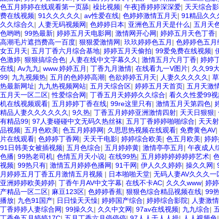
色五月婷婷在线观看第一页舔
|
襙比视频
|
午夜]香婷婷深深爱
|
天天综合影
费在线视频
|
91久久久久久
|
av性爱在线
|
色婷婷激情五月天
|
91精品久
久久综合久
|
人妻无码视频网
|
色婷婷日本
|
亚洲色五月天是什么
|
五月天
色哟哟
|
99热最新
|
婷婷五月天电影网
|
激情网开心网
|
婷婷五月天色丁香
|
高潮毛片遮挡费高一百度
|
狠狠爱激情网
|
玖玖婷婷色五月
|
色婷婷色五月
女五月天
|
五月丁香六月综合基地
|
婷婷五月天偷拍
|
99爱免费在线视频
|
色激婷
|
狠狠搞综合色
|
人妻在线中文字幕久久
|
激情五月六月丁香
|
婷婷
在线
|
Av九九
|
www.婷婷五月
|
丁香九月激情
|
在线看九一V图片
|
久久99
99
|
九九视频热
|
五月的色婷婷高潮
|
色欲婷婷五月天
|
人妻久久久久久
|
草
热最新网址
|
九九热视频网站
|
五月天综合区
|
婷婷五月天首页
|
五月天激
五月天一区二区
|
性爱综合网
|
丁香五月天婷婷久久综合
|
看久久性爱99视
机在线视频观看
|
五月婷婷丁香在线
|
99re这里只有
|
激情五月天第四色
|
精品人妻久久久久久久
|
9久热
|
丁香五月婷婷亚洲激情四射
|
天天日狠狠
|
有精品99
|
97人妻碰碰中文无码久热丝袜
|
五月丁香婷婷啪啪综合
|
天天射
品视频
|
五月色欧美
|
色五月婷婷网
|
久思思热视频在线观看
|
免费黄色AV
片在线观看
|
色婷婷丁香网
|
天天干电影
|
婷婷综合欧美
|
色五月欧美
|
婷婷
91日韩美女被插视频
|
五月色综合
|
五月婷婷黄
|
激情亭亭五月
|
午夜成人
色播
|
99热老司机
|
色情五月天小说
|
在线99热
|
五月婷婷婷婷婷婷艺术
|
视频
|
99热只有
|
激情五月婷婷色播网
|
91干网
|
伊人久久婷婷
|
操久久网
|
月婷婷五月丁香五月激情五月视频
|
日本啪啪天堂
|
无码人妻AV久久久
亚洲婷婷欧美婷婷
|
丁香午月AV中文字幕
|
在线不卡AC
|
久久久www
|
婷婷
产精品一区二区
|
麻豆123区
|
色婷婷香蕉
|
狠狠色综合精品视频在线
|
99
播放
|
九色91国产
|
日日懆天天懆
|
婷婷国产综合
|
婷婷综合影院
|
人妻激情
丁香婷婷人妻综合网
|
99操久久
|
久久中文网
|
97av在线视频
|
九九综合
|
丁香色五月婷婷17C
|
五月丁香六月停停停
|
97人人干人人操
|
人人视频色