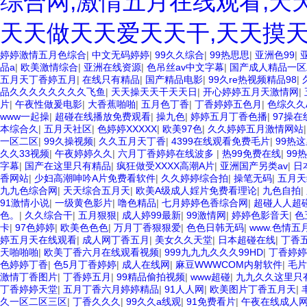
综合网,激情五月在线观看,天
天天做天天爱天天干,天天摸天
婷婷激情五月色综合
|
中文无码婷婷
|
99久久综合
|
99热思思
|
亚洲色99
|
品a
|
欧美激情综合
|
亚洲在线资源
|
色吊丝av中文字幕
|
国产成人精品一
五月天丁香婷五月
|
在线只有精品
|
国产精品电影
|
99久re热视频精品98
|
品久久久久久久久久飞鱼
|
天天操天天干天天日
|
开心婷婷五月天激情网
|
片
|
午夜性做爰电影
|
大香蕉啪啪
|
五月色丁香
|
丁香婷婷五色月
|
色综久久
www一起操
|
超碰在线播放免费观看
|
操九色
|
婷婷五月丁香色播
|
97操在
本综合久
|
五月天社区
|
色婷婷XXXXX
|
欧美97色
|
久久婷婷五月激情网站
一区二区
|
99久操视频
|
久久五月天丁香
|
4399在线观看免费毛片
|
99热
久久33视频
|
午夜婷婷久久
|
六月丁香婷婷在线波多
|
热99免费在线
|
99
字幕
|
国产在这里只有精品
|
疯狂做受XXXX高潮A片
|
亚洲国产另类av
|
日
香网站
|
少妇高潮呻吟A片免费看软件
|
久久婷婷综合拍
|
操笔无码
|
五月天
九九色综合网
|
天天综合五月天
|
欧美A级成人婬片免费看理论
|
九色自拍
|
91激情小说
|
一级黄色影片
|
噜色精品
|
七月婷婷色香综合网
|
超碰人人超
色。
|
久久综合干
|
五月狠狠
|
成人婷99最新
|
99激情网
|
婷婷色影音天
|
色
卡
|
97色婷婷
|
欧美色色色
|
万月丁香狠狠爱
|
色色日韩无码
|
www.色情五月
婷五月天在线观看
|
成人网丁香五月
|
美女久久天堂
|
日本超碰在线
|
丁香
天啪啪啪
|
欧美丁香六月在线观看视频
|
999九九九久久久99HD
|
丁香婷婷
色婷婷丁香
|
色5月丁香婷婷
|
成人在线网
|
麻豆WWWCOM内射软件
|
毛片
激情丁香图片
|
丁香婷五月
|
99精品偷拍视频
|
www超碰
|
九九久久这里只
丁香婷婷天堂
|
五月丁香六月婷婷精品
|
91人人网
|
欧美图片丁香五月天
|
久一区二区三区
|
丁香久久久
|
99久久a线观
|
91免费看片
|
午夜在线成人