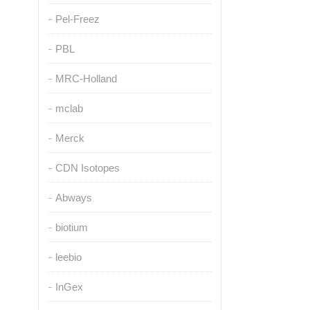
Pel-Freez
PBL
MRC-Holland
mclab
Merck
CDN Isotopes
Abways
biotium
leebio
InGex