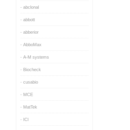
abclonal
abbott
abberior
AbboMax
A-M systems
Biocheck
cusabio
MCE
MatTek
ICl