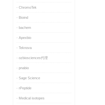
ChromoTek
Bioind
bachem
Apexbio
Teknova
ozbiosciences代理
pnabio
Sage Science
rPeptide
Medical isotopes