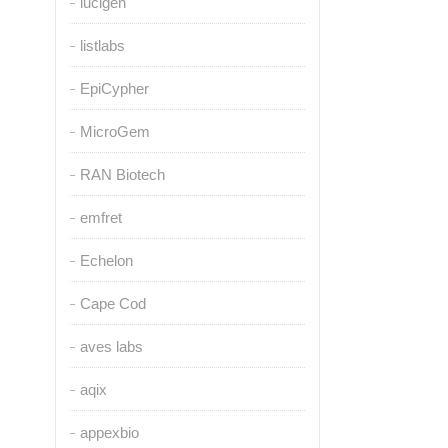
lucigen
listlabs
EpiCypher
MicroGem
RAN Biotech
emfret
Echelon
Cape Cod
aves labs
aqix
appexbio