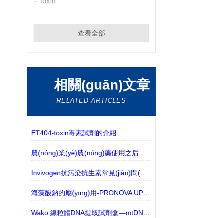
Toxin
查看全部
相關(guān)文章
RELATED ARTICLES
ET404-toxin毒素試劑的介紹
農(nóng)業(yè)農(nóng)藥使用之后的去向和環(huán)境分析
Invivogen抗污染抗生素常見(jiàn)問(wèn)題
海藻酸鈉的應(yīng)用-PRONOVA UP海藻酸鈉凝膠
Wako:線粒體DNA提取試劑盒—mtDNA Extractor® CT Kit