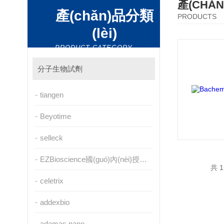
產(CHǍ
產(chǎn)品分類
PRODUCTS
(lèi)
PRODUCT CATEGORY
分子生物試劑
tiangen
Beyotime
selleck
EZBioscience國(guó)內(nèi)授權(quán)代理
共 1
celetrix
addexbio
adamas nano