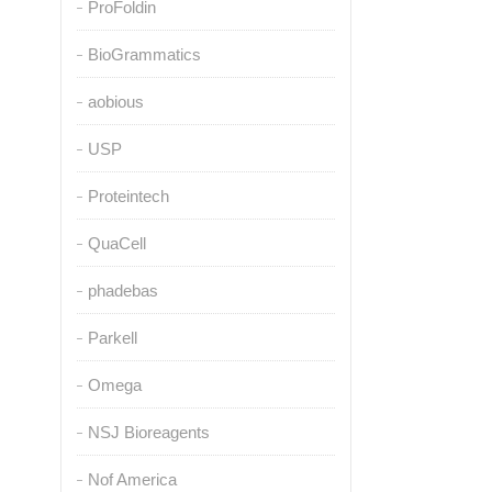
ProFoldin
BioGrammatics
aobious
USP
Proteintech
QuaCell
phadebas
Parkell
Omega
NSJ Bioreagents
Nof America