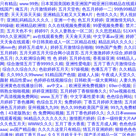
只有精品
|
www.99热
|
日本英国美国欧美亚洲国产精亚洲日韩精品在线观
线国产
|
俺五月
|
六月激情婷婷
|
五月天堂色
|
色五月婷婷一二
|
99热99精
性爱
|
天天天添天天操
|
亚洲精品又粗又大又爽A片
|
色情久久久
|
男人視
干
|
亚洲乱码精品久久久久..
|
亚洲一个色
|
色五月天婷婷
|
亚洲激情无码久
99操碰
|
欧洲精品欧洲情
|
久久在线视频免费观看
|
99爱视频免费看
|
禁片
页
|
五月天色不卡
|
婷婷97
|
久久人妻熟女一区二区
|
久久思思精品
|
51X
99久久亚洲国产
|
av在线观看免费
|
天天肏天天插
|
中文字幕av亚洲
|
婷婷
天天肏在线观看
|
中日韩美欧成人一区二区精品在线
|
精品乱码久久久久
|
洲mm色
|
婷婷五月成年人
|
婷婷五月激情综合啪啪
|
99热国产免费
|
久久
五月婷婷
|
五月天婷五月天综合网小说首页-五月天激激婷婷大综合,婷婷
色五月
|
久久欧洲综合网
|
性 色 婷婷
|
五月婷在线
|
香蕉操亚洲
|
69精品人
网
|
综合激情五月丁香9999久久精
|
亚洲性爱电影
|
五月丁香六月激情综合
|
综合久久综合久久
|
色欲婷婷五月天
|
97操视频
|
色墦五月丁香
|
久久精品
看
|
久久99久久99www
|
91精品国产色猫
|
超碰人人操
|
午夜成人天堂久久
颜射 精品性爱av
|
色婷婷在线视频综合
|
日韩欧美一级大黄网站
|
人妻久
亚洲黄色在线播放日韩、av中文a…
|
欧洲亚洲免费视频9
|
69er小视频
|
韩熟女啪啪视频
|
婷婷亚洲影院
|
五月婷婷丁香狠狠撸久久
|
97se视频在线
产高清视频免费网站
|
www.五月丁香
|
中文字幕性爱丰满
|
色色综合网站
|
月婷婷丁香色播网
|
色综合五月天
|
免费婷婷
|
丁香五月婷婷天激情
|
五月
洲色五月婷婷
|
亚州视频九九99
|
热久久99热欧美国产亚洲
|
99九九免费
色丨43老版熟女
|
色 免费网站视频
|
五月丁香色婷婷久久
|
久久日本www
线观看视频
|
96精品久久久久久久久
|
激情图片婷婷
|
日本一级特黄大片AA
久久色五月天
|
WWW久久久
|
五月丁香大香蕉
|
丁香五月成人网
|
色色色
aaa
|
av国产精品偷
|
久久久久这里只有精品
|
情五月亚洲婷婷
|
狠狠色色
品播放
|
婷婷丁香五月av
|
久久五月婷天天干
|
国产毛片精品一区二区色欲