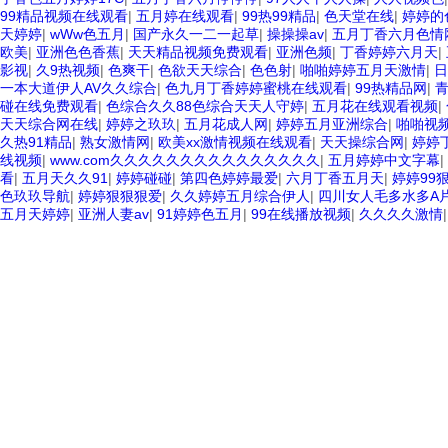
99精品视频在线观看
|
五月婷在线观看
|
99热99精品
|
色天堂在线
|
婷婷的
天婷婷
|
wWw色五月
|
国产永久一二一起草
|
操操操av
|
五月丁香六月色情
欧美
|
亚洲色色香蕉
|
天天精品视频免费观看
|
亚洲色频
|
丁香婷婷六月天
|
影视
|
久9热视频
|
色爽干
|
色欲天天综合
|
色色射
|
啪啪婷婷五月天激情
|
日
一本大道伊人AV久久综合
|
色九月丁香婷婷蜜桃在线观看
|
99热精品网
|
青
碰在线免费观看
|
色综合久久88色综合天天人守婷
|
五月花在线观看视频
|
天天综合网在线
|
婷婷之玖玖
|
五月花成人网
|
婷婷五月亚洲综合
|
啪啪视频
久热91精品
|
熟女激情网
|
欧美xx激情视频在线观看
|
天天操综合网
|
婷婷
线视频
|
www.com久久久久久久久久久久久久久久久
|
五月婷婷中文字幕
|
看
|
五月天久久91
|
婷婷碰碰
|
第四色婷婷最爱
|
六月丁香五月天
|
婷婷99
色玖玖导航
|
婷婷狠狠狠爱
|
久久婷婷五月综合伊人
|
四川女人毛多水多A
五月天婷婷
|
亚洲人妻av
|
91婷婷色五月
|
99在线播放视频
|
久久久久激情