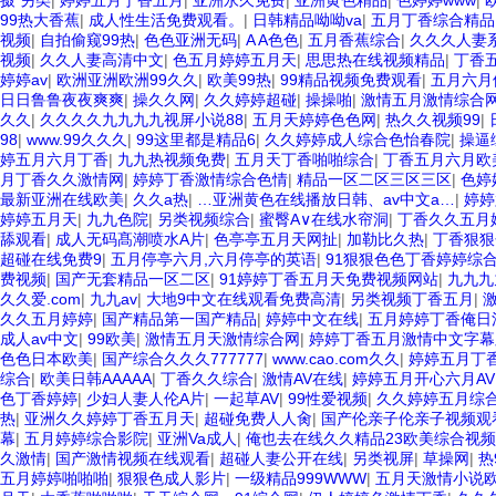
摄 另类
|
婷婷五月丁香五月
|
亚洲永久免费
|
亚洲黄色精品
|
色婷婷www
|
99热大香蕉
|
成人性生活免费观看。
|
日韩精品呦呦va
|
五月丁香综合精品
视频
|
自拍偷窥99热
|
色色亚洲无码
|
A A色色
|
五月香蕉综合
|
久久久人妻
视频
|
久久人妻高清中文
|
色五月婷婷五月天
|
思思热在线视频精品
|
丁香
婷婷av
|
欧洲亚洲欧洲99久久
|
欧美99热
|
99精品视频免费观看
|
五月六月
日日鲁鲁夜夜爽爽
|
操久久网
|
久久婷婷超碰
|
操操啪
|
激情五月激情综合
久久
|
久久久久九九九九视屏小说88
|
五月天婷婷色色网
|
热久久视频99
|
98
|
www.99久久久
|
99这里都是精品6
|
久久婷婷成人综合色怡春院
|
操逼
婷五月六月丁香
|
九九热视频免费
|
五月天丁香啪啪综合
|
丁香五月六月欧
月丁香久久激情网
|
婷婷丁香激情综合色情
|
精品一区二区三区三区
|
色婷
最新亚洲在线欧美
|
久久a热
|
…亚洲黄色在线播放日韩、av中文a…
|
婷婷
婷婷五月天
|
九九色院
|
另类视频综合
|
蜜臀A∨在线水帘洞
|
丁香久久五月
舔观看
|
成人无码髙潮喷水A片
|
色亭亭五月天网扯
|
加勒比久热
|
丁香狠狠
超碰在线免费9
|
五月停亭六月,六月停亭的英语
|
91狠狠色色丁香婷婷综
费视频
|
国产无套精品一区二区
|
91婷婷丁香五月天免费视频网站
|
九九九
久久爱.com
|
九九av
|
大地9中文在线观看免费高清
|
另类视频丁香五月
|
久久五月婷婷
|
国产精品第一国产精品
|
婷婷中文在线
|
五月婷婷丁香俺日
成人av中文
|
99欧美
|
激情五月天激情综合网
|
婷婷丁香五月激情中文字幕
色色日本欧美
|
国产综合久久久777777
|
www.cao.com久久
|
婷婷五月丁
综合
|
欧美日韩AAAAA
|
丁香久久综合
|
激情AV在线
|
婷婷五月开心六月AV
色丁香婷婷
|
少妇人妻人伦A片
|
一起草AV
|
99性爱视频
|
久久婷婷五月综
热
|
亚洲久久婷婷丁香五月天
|
超碰免费人人肏
|
国产伦亲子伦亲子视频观
幕
|
五月婷婷综合影院
|
亚洲Va成人
|
俺也去在线久久精品23欧美综合视频
久激情
|
国产激情视频在线观看
|
超碰人妻公开在线
|
另类视屏
|
草操网
|
热
五月婷婷啪啪啪
|
狠狠色成人影片
|
一级精品999WWW
|
五月天激情小说