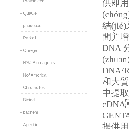
供即用型
Proteintech
(ch
QuaCell
結(ji
phadebas
間并增
Parkell
DNA 
Omega
(zhuā
NSJ Bioreagents
DNA/R
Nof America
和大質(
ChromoTek
中提取 
Bioind
cDNA
bachem
GEN
提供用于
Apexbio