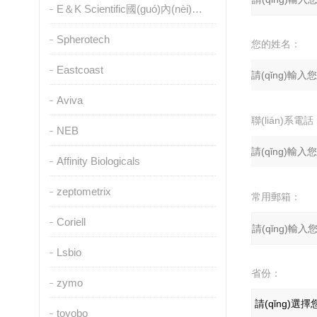
E＆K Scientific國(guó)內(nèi)授權(quán)代理
Spherotech
您的姓名：
Eastcoast
Aviva
聯(lián)系電話
NEB
Affinity Biologicals
zeptometrix
常用郵箱：
Coriell
Lsbio
省份：
zymo
toyobo