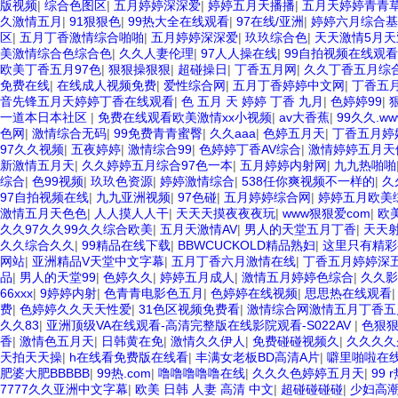
版视频
|
综合色图区
|
五月婷婷深深爱
|
婷婷五月天播播
|
五月天婷婷青青
久激情五月
|
91狠狠色
|
99热大全在线观看
|
97在线/亚洲
|
婷婷六月综合基
区
|
五月丁香激情综合啪啪
|
五月婷婷深深爱
|
玖玖综合色
|
天天激情5月天
美激情综合色综合色
|
久久人妻伦理
|
97人人操在线
|
99自拍视频在线观看
欧美丁香五月97色
|
狠狠操狠狠
|
超碰操日
|
丁香五月网
|
久久丁香五月综
免费在线
|
在线成人视频免费
|
爱性综合网
|
五月丁香婷婷中文网
|
丁香五
音先锋五月天婷婷丁香在线观看
|
色 五月 天 婷婷 丁香 九月
|
色婷婷99
|
一道本日本社区
|
免费在线观看欧美激情xx小视频
|
av大香蕉
|
99久久.ww
色网
|
激情综合无码
|
99免费青青蜜臀
|
久久aaa
|
色婷五月天
|
丁香五月婷
97久久视频
|
五夜婷婷
|
激情综合99
|
色婷婷丁香AV综合
|
激情婷婷五月天
新激情五月天
|
久久婷婷五月综合97色一本
|
五月婷婷内射网
|
九九热啪啪
综合
|
色99视频
|
玖玖色资源
|
婷婷激情综合
|
538任你爽视频不一样的
|
久
97自拍视频在线
|
九九亚洲视频
|
97色碰
|
五月婷婷综合网
|
婷婷五月欧美
激情五月天色色
|
人人摸人人干
|
天天天摸夜夜夜玩
|
www狠狠爱com
|
欧
久久97久久99久久综合欧美
|
五月天激情AV
|
男人的天堂五月丁香
|
天天
久久综合久久
|
99精品在线下载
|
BBWCUCKOLD精品熟妇
|
这里只有精彩
网站
|
亚洲精品V天堂中文字幕
|
五月丁香六月激情在线
|
丁香五月婷婷深
品
|
男人的天堂99
|
色婷久久
|
婷婷五月成人
|
激情五月婷婷色综合
|
久久影
66xxx
|
9婷婷内射
|
色青青电影色五月
|
色婷婷在线视频
|
思思热在线观看
费
|
色婷婷久久天天性爱
|
31色区视频免费看
|
激情综合网激情五月丁香五
久久83
|
亚洲顶级VA在线观看-高清完整版在线影院观看-S022AV
|
色狠
香
|
激情色五月天
|
日韩黄在免
|
激情久久伊人
|
免费碰碰视频久
|
久久久久久
天拍天天操
|
h在线看免费版在线看
|
丰满女老板BD高清A片
|
噼里啪啦在
肥婆大肥BBBBB
|
99热.com
|
噜噜噜噜噜在线
|
久久久色婷婷五月天
|
99 
7777久久亚洲中文字幕
|
欧美 日韩 人妻 高清 中文
|
超碰碰碰碰
|
少妇高