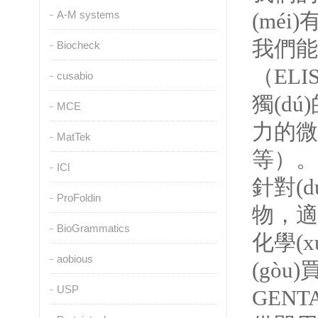
A-M systems
(méi)
我們能夠
Biocheck
（ELI
cusabio
獨(d
MCE
力的微孔
MatTek
等）
ICl
針對(
ProFoldin
物，適
BioGrammatics
化學(x
aobious
(gòu)
USP
GEN