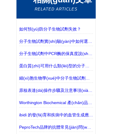
RELATED ARTICLES
如何預(yù)防分子生物試劑失效？
分子生物試劑實(shí)驗(yàn)中如何選擇合適的緩沖液？
分子生物試劑中PCR酶的保真度說(shuō)明
蛋白質(zhì)可用什么類(lèi)型的分子生物試劑檢測(cè)？
細(xì)胞生物學(xué)中分子生物試劑的常見(jiàn)類(lèi)別
原核表達(dá)操作步驟及注意事項(xiàng)
Worthington Biochemical 產(chǎn)品的介紹
ibidi 的發(fā)育和疾病中的血管生成應(yīng)用
PeproTech品牌的抗體常見(jiàn)問(wèn)題解答