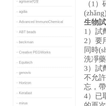
agrisera代理
（
1
）
(zhǎ
agdia
生物試
Advanced ImmunoChemical
1
）試劑
ABT beads
2
）要用
beckman
同時(s
Creative PEGWorks
洗凈藥
Equitech
3
）試劑
genovis
不允許張
Horizon
忘，帶
Kerafast
4
）已取
mirus
的再次污