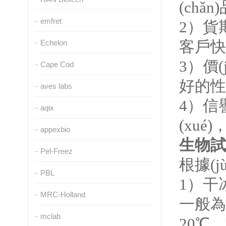
(chǎn
emfret
2
）貨期優
客戶快速
Echelon
3
）價(j
Cape Cod
好的性價
aves labs
4
）信譽
aqix
(xué
appexbio
生物試
Pel-Freez
根據(j
PBL
1
）干
MRC-Holland
一般為冷
mclab
20℃
