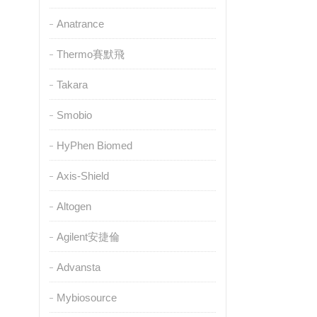
Anatrance
Thermo賽默飛
Takara
Smobio
HyPhen Biomed
Axis-Shield
Altogen
Agilent安捷倫
Advansta
Mybiosource