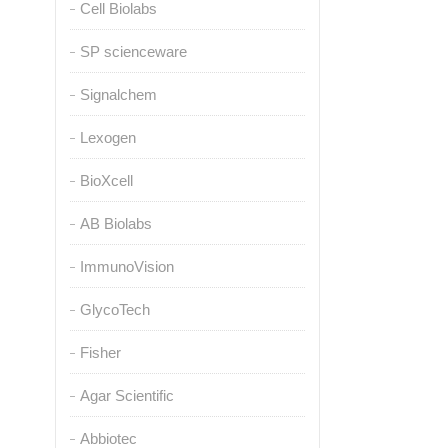
Cell Biolabs
SP scienceware
Signalchem
Lexogen
BioXcell
AB Biolabs
ImmunoVision
GlycoTech
Fisher
Agar Scientific
Abbiotec