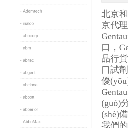
Ademtech
北京和
京代理
inalco
Gentau
abpcorp
口，
Ge
abm
品行貨代購
abitec
口試劑優(
abgent
優(yōu
abclonal
Genta
abbott
(guó
abberior
(shè)
AbboMax
我們的產