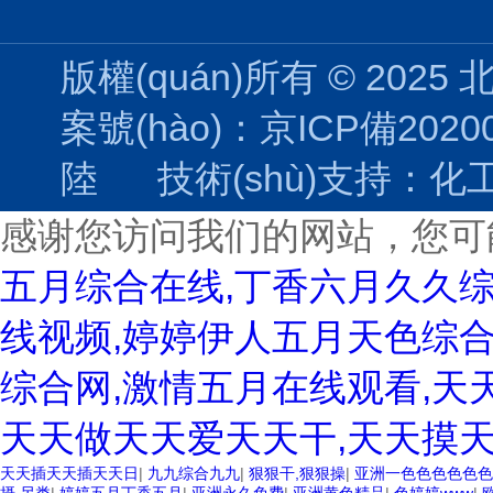
版權(quán)所有 © 2025
案號(hào)：京ICP備202004
陸
技術(shù)支持：
化工
感谢您访问我们的网站，您可
五月综合在线,丁香六月久久
线视频,婷婷伊人五月天色综合
综合网,激情五月在线观看,天
天天做天天爱天天干,天天摸天
天天插天天插天天日
|
九九综合九九
|
狠狠干,狠狠操
|
亚洲一色色色色色色