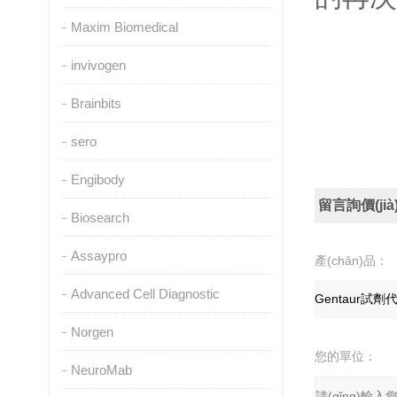
Maxim Biomedical
invivogen
Brainbits
sero
Engibody
留言詢價(jià
Biosearch
Assaypro
產(chǎn)品：
Advanced Cell Diagnostic
Norgen
您的單位：
NeuroMab