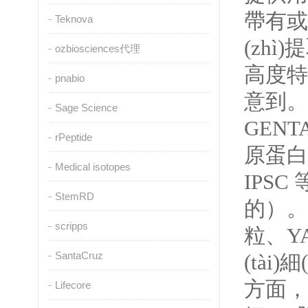
帶有或
Teknova
(zhì
ozbiosciences代理
高度特
pnabio
意到。
Sage Science
GENT
rPeptide
原蛋白
Medical isotopes
IPSC
StemRD
的）。我
scripps
粒、YA
SantaCruz
(tài
方面，我
Lifecore