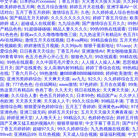
中文字幕
|
日本的α片xxxwww
|
丁香五月影
|
天天透天天摸天天舔
|
久久婷
欧美婷婷色五月网
|
色五月综合激情
|
婷婷五月天在线看
|
亚洲字幕AV一
话对白
|
五月丁香五月婷婷
|
激情综合五月
|
久色
|
久久婷婷成人综合色怡
级A
|
国产精品五月天婷婷
|
久久久久久久久久91
|
婷婷丁香五月综合
|
欧
婷婷 成人
|
超碰成人在线观看
|
九九综合网
|
国产激情综合五月久久
|
99热
产精品色色
|
91超级碰碰碰
|
精品人妻久久久久
|
99热99热在线观看
|
日韩
91色色色
|
影视av久久久噜噜噜噜噜三级
|
九九热这里只有精品9
|
色五月
AV在线网站
|
激情五月天在线视频
|
日本va网站
|
99精品偷自拍
|
五月天色
性视频欧美
|
婷婷激情五月视频
|
久久99jiu9
|
狠狠干最新地址
|
97caop
|
大
爱综合网
|
日日夜夜天天综合
|
丁香五月AV
|
亚洲激情AV
|
男女啪啪做爰高
99青青草99
|
色五月色开心开心五月
|
狠狠色九月
|
99在线观看
|
99精在线
站
|
99热在线观看
|
久久中国毛毛片爱久久
|
人人摸人人操人人爽
|
思思视
五月天
|
国产在线黄色
|
女人高潮内射99精品
|
婷婷丁香综合在线
|
99热精
在线
|
丁香六月开心
|
99热激情
|
嫩BBB搡BBBB榛BBBB
|
婷婷欧美激情
|
院
|
亚洲另类婷婷综合
|
天天爽天天摸
|
av九九
|
92久久
|
久久婷婷综合五
品 搜
|
777色色色
|
任你搞网站
|
www激情
|
97色婷婷
|
五月在在观看
|
99
热这里只有精品8
|
色色丁香
|
久久天天
|
韩日在线熟女
|
天天爽天天操
|
人
粉嫩
|
久久综合人妻
|
色色五月婷婷久久
|
日本99色
|
精品国产a
|
久久伊人
色欧洲
|
天天弄天天爽
|
天天操人人干
|
99久久综合网
|
99精品丰满
|
丁香
激情综合网
|
狠狠爱深色婷婷综合
|
五月五丁香婷婷
|
亚洲黄色av网站
|
97
亚洲色色
|
亚洲三级无码
|
婷婷五月天奸女
|
五月天天天操天天爽夜夜操
|
品
|
婷婷亚洲天堂
|
人人噜天天上
|
99精品久久
|
色婷婷色综合
|
婷婷五月情
国产又爽又猛又粗的视频A片
|
狠狠草狠狠草
|
中文字幕丁香五月
|
国产97
丁香五月婷婷婷
|
超碰97久久
|
99久久婷婷综合
|
九九热视频在线观看
|
九
99re8
|
亚洲精品99
|
玖玖热视频
|
天天成人综合视频
|
操逼福利视频
|
中文