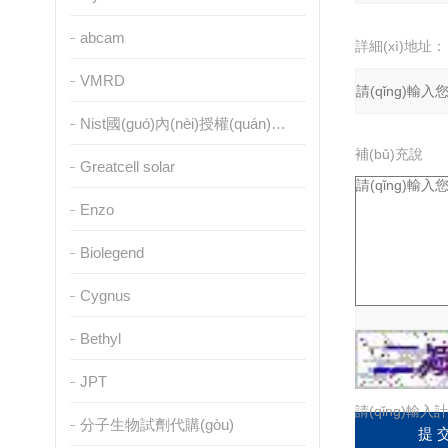
abcam
詳細(xì)地址：
VMRD
Nist國(guó)內(nèi)授權(quán)代理
補(bǔ)充說
Greatcell solar
(shuō)明：
Enzo
Biolegend
驗(yàn)證碼：
Cygnus
Bethyl
JPT
請(qǐng)輸入計
分子生物試劑代購(gòu)