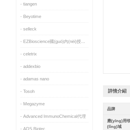
tiangen
Beyotime
selleck
EZBioscience國(guó)內(nèi)授權(quán)代理
celetrix
addexbio
adamas nano
詳情介紹
Tosoh
Megazyme
品牌
Advanced ImmunoChemical代理
應(yīng)用
(lǐng)域
ADS Biotec