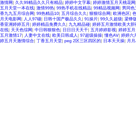
激情网
|
久久99精品久久只有精品
|
婷婷中文字幕
|
婷婷激情五月天桃花网
五月天堂一本在线
|
激情99热
|
99热手机在线精品
|
99精品视频网
|
男同色
香九九五月综合网
|
99热精品10
|
五月综合久久
|
狠狠综合网
|
欧洲色区
|
月天电影网
|
人人97碰
|
日韩十国产极品久久
|
91操片
|
99久久超级
|
梁铮
香亚洲婷婷五月
|
婷婷精品免费久久
|
九九精品碰
|
婷婷五月激情欧美大胆
在线
|
天天色综网
|
中日韩狠狠色
|
日日日天天干
|
五月婷婷影视
|
婷婷五月
五月激情17
|
人妻中文在线
|
欧美日韩成人
|
97超级操操
|
懂色AⅤ
|
婷婷六
婷五月天激情综合
|
丁香五月天堂
|
peg 2区三区四区的
|
日本天天操
|
月月