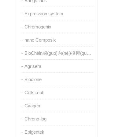
Bangs labs
Expression system
Chromogenix
nano Composix
BioChain國(guó)內(nèi)授權(quán)代理
Agrisera
Bioclone
Cellscript
Cyagen
Chrono-log
Epigentek