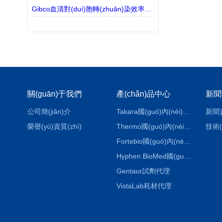
Gibco血清對(duì)胞轉(zhuǎn)染效率的影響解讀
關(guān)于我們
產(chǎn)品中心
新聞
公司簡(jiǎn)介
Takara國(guó)內(nèi)代理
新聞
榮譽(yù)資質(zhì)
Thermo國(guó)內(nèi)代理
技術(
Fortebio國(guó)內(nèi)代理
Hyphen BioMed國(guó)內(nèi)代理
Gentaur試劑代理
VistaLab耗材代理