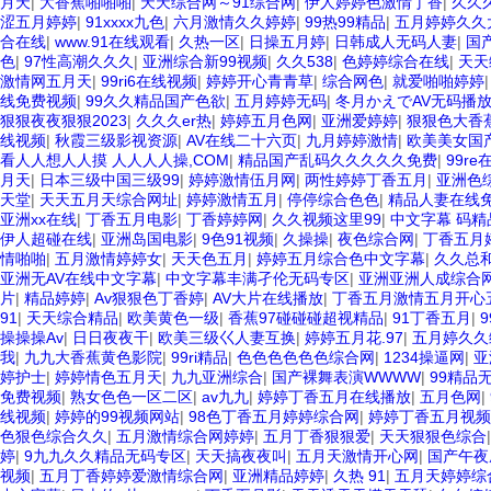
月天
|
大香蕉啪啪啪
|
天天综合网～91综合网
|
伊人婷婷色激情丁香
|
久久
涩五月婷婷
|
91xxxx九色
|
六月激情久久婷婷
|
99热99精品
|
五月婷婷久久
合在线
|
www.91在线观看
|
久热一区
|
日操五月婷
|
日韩成人无码人妻
|
国
色
|
97性高潮久久久
|
亚洲综合新99视频
|
久久538
|
色婷婷综合在线
|
天天
激情网五月天
|
99ri6在线视频
|
婷婷开心青青草
|
综合网色
|
就爱啪啪婷婷
线免费视频
|
99久久精品国产色欲
|
五月婷婷无码
|
冬月かえでAV无码播
狠狠夜夜狠狠2023
|
久久久er热
|
婷婷五月色网
|
亚洲爱婷婷
|
狠狠色大香
线视频
|
秋霞三级影视资源
|
AV在线二十六页
|
九月婷婷激情
|
欧美美女国
看人人想人人摸 人人人人操,COM
|
精品国产乱码久久久久久免费
|
99r
月天
|
日本三级中国三级99
|
婷婷激情伍月网
|
两性婷婷丁香五月
|
亚洲色
天堂
|
天天五月天综合网址
|
婷婷激情五月
|
停停综合色色
|
精品人妻在线
亚洲xx在线
|
丁香五月电影
|
丁香婷婷网
|
久久视频这里99
|
中文字幕 码
伊人超碰在线
|
亚洲岛国电影
|
9色91视频
|
久操操
|
夜色综合网
|
丁香五月
情啪啪
|
五月激情婷婷女
|
天天色五月
|
婷婷五月综合色中文字幕
|
久久总和
亚洲无AV在线中文字幕
|
中文字幕丰满孑伦无码专区
|
亚洲亚洲人成综合
片
|
精品婷婷
|
Av狠狠色丁香婷
|
AV大片在线播放
|
丁香五月激情五月开心
91
|
天天综合精品
|
欧美黄色一级
|
香蕉97碰碰碰超视精品
|
91丁香五月
|
操操操Av
|
日日夜夜干
|
欧美三级巜人妻互换
|
婷婷五月花.97
|
五月婷久久
我
|
九九大香蕉黄色影院
|
99ri精品
|
色色色色色色综合网
|
1234操逼网
|
亚
婷护士
|
婷婷情色五月天
|
九九亚洲综合
|
国产裸舞表演WWWW
|
99精品
免费视频
|
熟女色色一区二区
|
av九九
|
婷婷丁香五月在线播放
|
五月色网
|
线视频
|
婷婷的99视频网站
|
98色丁香五月婷婷综合网
|
婷婷丁香五月视频
色狠色综合久久
|
五月激情综合网婷婷
|
五月丁香狠狠爱
|
天天狠狠色综合
婷
|
9九九久久精品无码专区
|
天天搞夜夜叫
|
五月天激情开心网
|
国产午夜
视频
|
五月丁香婷婷爱激情综合网
|
亚洲精品婷婷
|
久热 91
|
五月天婷婷综