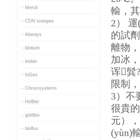
Merck
輸，其
2
） 運
CDN Isotopes
的試劑，
Abways
離物
biotium
加冰
leebio
诨髸?
InGex
限制
Chromsystems
3
）不要
Hellbio
很貴的
goldbio
元）
bioflux
(yùn