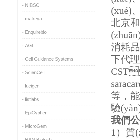
NIBSC
(xué
matreya
北京和
Enquirebio
(zhuā
消耗品
AGL
下代理
Cell Guidance Systems
CST

ScienCell
saracar
lucigen
等，能為
listlabs
驗(yàn
EpiCypher
我們公司
MicroGem
1
）質(z
RAN Biotech