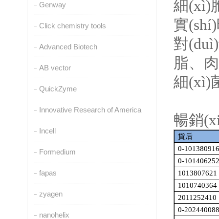
細(xì
Genway
實(sh
Click chemistry tools
對(d
Advanced Biotech
脂
AB vector
細(xì
QuickZyme
Innovative Research of America
暢銷(x
Incell
貨后
0-10138091
Formedium
0-10140625
fapas
1013807621
1010740364
zyagen
2011252410
0-20244008
nanohelix