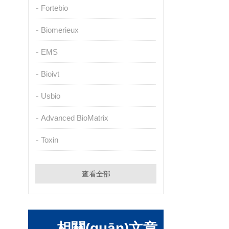
Fortebio
Biomerieux
EMS
Bioivt
Usbio
Advanced BioMatrix
Toxin
查看全部
相關(guān)文章