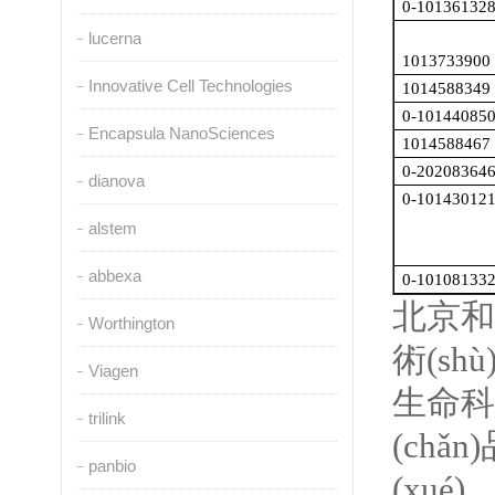
0-10136132
lucerna
1013733900
Innovative Cell Technologies
1014588349
0-10144085
Encapsula NanoSciences
1014588467
0-20208364
dianova
0-10143012
alstem
abbexa
0-10108133
北京和一
Worthington
術(sh
Viagen
生命科學
trilink
(chǎ
panbio
(xué