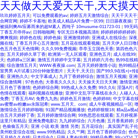
天天做天天爱天天干,天天摸天
玖玖婷婷五月天
|
可以免费观看的av
|
婷婷五月天激情综合
|
天天干天天干
合网官网
|
婷婷不卡基地
|
欧美成人精品A片免费一区99
|
日日舔夜夜操
|
被搞到爽AV应募而来的超M素人 西纯子 10musume-011723-01
|
99无码
丁香五月停停av
|
日韩啪啪网
|
专区无日本视频高清8
|
婷婷婷婷婷婷婷婷
|
爽爽视頻
|
婷婷色在线
|
婷婷色操
|
亚洲激情婷婷
|
亚洲成人在线综合
|
深夜
频在线
|
丁香五月开心五月激情
|
五月花在线观看视频
|
五月天伊人日日噜
色五月色五天色情网
|
久久久99免费视频
|
亭亭玉立国色天香
|
第四色色六
放
|
五月天婷婷久草丁香
|
欧洲第一无人区观看
|
亚洲色五月
|
成人在线99
|
天
|
色婷婷a三区麻
|
激情五月婷婷中文字幕
|
五月婷婷六月色
|
热99在线
频
|
综合激情五月天
|
WWW.夜夜操.com
|
五月天婷婷激情小说
|
热99精品
室男男 A片试看120分钟做受图片
|
天天干,天天日
|
国产99久9在线+|+传
看
|
亚洲热久久
|
中文字幕成人
|
九月丁香婷婷综合
|
激情五月天视频
|
亚洲
综合激情网
|
97色色色
|
大香蕉久久久久
|
天天操天天日天天爽
|
激情亚洲
五月色丁香激情
|
色婷婷综合网
|
99热成人永久免费
|
99久久6
|
淫荡A片
|
色情在线观看
|
福利视频在线播放
|
亚洲中文乱字字幕线在永久
|
人碰人人
免费
|
丁香五月AV
|
免费九九热
|
婷婷色五月激情
|
色婷婷88
|
中文字幕在线
av蜜臀av粉嫩av永陈冠希
|
www.五月天。com
|
成人午夜视频精品一区
|
激情综合五月婷婷啪啪
|
91国产精品视频播放
|
色婷婷狠狠18
|
精a品a视a
合五月天婷婷丁香
|
五月婷婷激情综合网
|
99热思思在线观看
|
五月婷视屏
这里只有精品
|
亚洲免费电影2
|
九九婷婷综合
|
六月色播
|
五月香蕉婷婷
|
|
色偷偷五月天
|
亚洲 小说 欧美 激情 另类
|
五月花综合
|
..真实国产乱子
美州欧亚综合在线
|
www.99热精品
|
久久艹网
|
五月色丁香婷婷综合
|
色色
五月婷久久在线
|
日本综合久
|
日韩人妻AV在线
|
99精品免费
|
99∨VTV
|