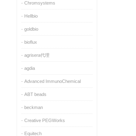
Chromsystems
Hellbio
goldbio
bioflux
agrisera代理
agdia
Advanced ImmunoChemical
ABT beads
beckman
Creative PEGWorks
Equitech