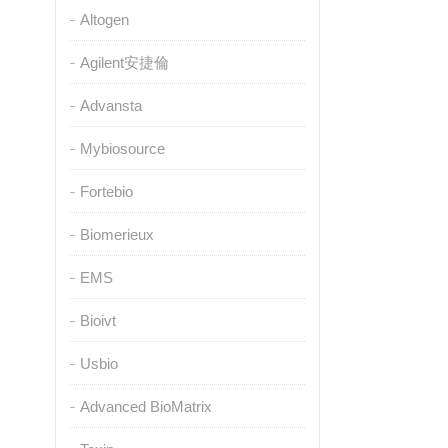
Altogen
Agilent安捷倫
Advansta
Mybiosource
Fortebio
Biomerieux
EMS
Bioivt
Usbio
Advanced BioMatrix