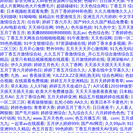
婷婷姐
|
影音先锋女人av鲁色资源网小说免费
|
色碰97
|
日日操天天操
|
午
成人片黄网站色大片免费毛片
|
超级碰碰91
|
天天色综合网1
|
丁香五月 综
看
|
日本视频欧美观看免费
|
五月丁香婷婷钟和色图
|
久久久噜噜噜久久人
无码猫咪
|
91呦呦呦
|
操精品9
|
性爱激情五月
|
亚洲五月六月婷婷
|
中文字
激情综合五月
|
任你草
|
婷婷丁香六月天
|
国产99久久久国产精品免费看
|
人AV电影在线
|
天天揷综合网
|
99色人
|
色吊操色妞
|
91九色中文
|
五月天
五月丁香五月
|
欧美搡BBBBB摔BBBBB
|
乱乱av
|
色色综合热
|
丁香婷婷色
坛
|
丁香五月天网友自拍啪啪啪视频
|
91午夜激情
|
天天色综网
|
日韩一区
99色热视频
|
91中文狠狠综合
|
97资源碰碰在线
|
婷婷丁香水多多视频
|
开
二区三区
|
五月开心激情
|
野外99热
|
五月天天天开心激情网
|
91九色无码
婷丁香五月激情综合站_久久五月丁香激情综合_开心五月综合激情综合
精品
|
这里只有精品视频视频在线观看
|
五月激情婷婷在线
|
亚洲深喉AV
|
综合
|
伊久久婷婷
|
婷婷五月色天
|
久久丁香网
|
天天添天天摸天天天天做
|
五月丁香六月婷婷色日
|
婷婷丁香五月综合久久
|
人妻在线中文字幕久久
|
免费
|
九热...av
|
香蕉操亚洲
|
YJLZZJLZZ亚洲乱熟无码
|
综合色网站
|
色
合视频
|
在线观看免费视频
|
婷婷五月天亚洲精品
|
五月天婷婷青青草
|
ww
月天
|
草久私拍
|
人人97碰
|
婷婷五月天改成什么了
|
A片试看120分钟做
天插天天插天天操
|
欧美大片免费播放器
|
天天天天做夜夜夜夜做
|
日本精
五月AV
|
五月丁香综合网
|
五月天婷婷亚洲
|
精品五月视频婷婷在线观看
|
一区二区三区
|
夜夜操狠狠操
|
乱抡小BB
|
AA久久
|
欧美日本不卡黄色片
|
精品
|
婷婷色偷拍
|
青青草大香
|
婷婷五月丁香六月
|
日日夜夜干
|
人人看人
网狠狠
|
国产毛片操B
|
婷婷亚洲综合
|
九九综合久久
|
六月婷婷色色色
|
丁
A片动画
|
91九九
|
www.五月天色色.com
|
色五月播五月
|
骚。com
|
五月
九九
|
一起草av在线观看
|
五月伊人婷婷999
|
国产AV网页
|
久久99jiu9
|
9
亚洲99久久精品
|
色五月首页
|
99色婷婷
|
丁香五月激情天AV无码
|
伍月婷