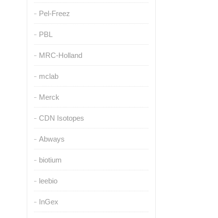
Pel-Freez
PBL
MRC-Holland
mclab
Merck
CDN Isotopes
Abways
biotium
leebio
InGex