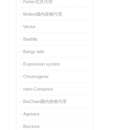
Fisher北京代理
Moltox國內授權代理
Vector
Badrilla
Bangs labs
Expression system
Chromogenix
nano Composix
BioChain國內授權代理
Agrisera
Bioclone