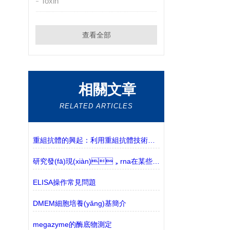
Toxin
查看全部
相關文章
RELATED ARTICLES
重組抗體的興起：利用重組抗體技術的優(yōu)勢
研究發(fā)現(xiàn)，rna在某些情況下是有害的
ELISA操作常見問題
DMEM細胞培養(yǎng)基簡介
megazyme的酶底物測定