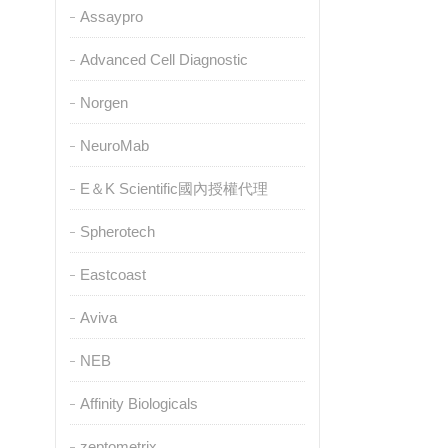
Assaypro
Advanced Cell Diagnostic
Norgen
NeuroMab
E＆K Scientific國內授權代理
Spherotech
Eastcoast
Aviva
NEB
Affinity Biologicals
zeptometrix