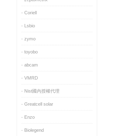
Coriell
Lsbio
zymo
toyobo
abcam
VMRD
Nist國內授權代理
Greatcell solar
Enzo
Biolegend