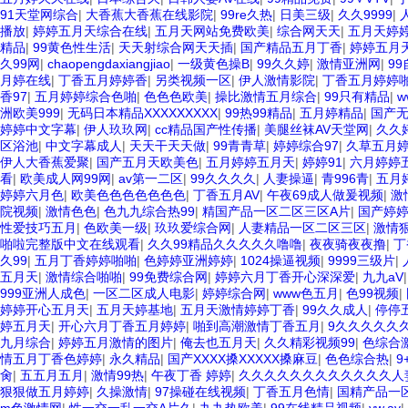
91天堂网综合
|
大香蕉大香蕉在线影院
|
99re久热
|
日美三级
|
久久9999
|
播放
|
婷婷五月天综合在线
|
五月天网站免费欧美
|
综合网天天
|
五月天婷
精品
|
99黄色性生活
|
天天射综合网天天插
|
国产精品五月丁香
|
婷婷五月
久99网
|
chaopengdaxiangjiao
|
一级黄色操B
|
99久久婷
|
激情亚洲网
|
9
月婷在线
|
丁香五月婷婷香
|
另类视频一区
|
伊人激情影院
|
丁香五月婷婷
香97
|
五月婷婷综合色啪
|
色色色欧美
|
操比激情五月综合
|
99只有精品
|
w
洲欧美999
|
无码日本精品XXXXXXXXX
|
99热99精品
|
五月婷精品
|
国产
婷婷中文字幕
|
伊人玖玖网
|
cc精品国产性传播
|
美腿丝袜AV天堂网
|
久久
区浴池
|
中文字幕成人
|
天天干天天做
|
99青青草
|
婷婷综合97
|
久草五月
伊人大香蕉爱聚
|
国产五月天欧美色
|
五月婷婷五月天
|
婷婷91
|
六月婷婷
看
|
欧美成人网99网
|
av第一二区
|
99久久久久
|
人妻操逼
|
青996青
|
五月
婷婷六月色
|
欧美色色色色色色色
|
丁香五月AV
|
午夜69成人做爰视频
|
激
院视频
|
激情色色
|
色九九综合热99
|
精国产品一区二区三区A片
|
国产婷
性爱技巧五月
|
色欧美一级
|
玖玖爱综合网
|
人妻精品一区二区三区
|
激情
啪啦完整版中文在线观看
|
久久99精品久久久久久噜噜
|
夜夜骑夜夜撸
|
丁
久99
|
五月丁香婷婷啪啪
|
色婷婷亚洲婷婷
|
1024操逼视频
|
9999三级片
|
五月天
|
激情综合啪啪
|
99免费综合网
|
婷婷六月丁香开心深深爱
|
九九aV
999亚洲人成色
|
一区二区成人电影
|
婷婷综合网
|
www色五月
|
色99视频
|
婷婷开心五月天
|
五月天婷基地
|
五月天激情婷婷丁香
|
99久久成人
|
停停
婷五月天
|
开心六月丁香五月婷婷
|
啪到高潮激情丁香五月
|
9久久久久久
九月综合
|
婷婷五月激情的图片
|
俺去也五月天
|
久久精彩视频99
|
色综合
情五月丁香色婷婷
|
永久精品
|
国产XXXX搡XXXXX搡麻豆
|
色色综合热
|
9
肏
|
五五月五月
|
激情99热
|
午夜丁香 婷婷
|
久久久久久久久久久久久久人
狠狠做五月婷婷
|
久操激情
|
97操碰在线视频
|
丁香五月色情
|
国精产品一