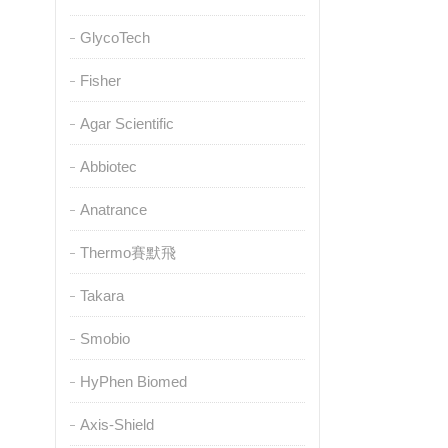
GlycoTech
Fisher
Agar Scientific
Abbiotec
Anatrance
Thermo賽默飛
Takara
Smobio
HyPhen Biomed
Axis-Shield