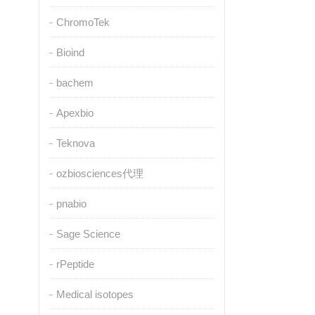
ChromoTek
Bioind
bachem
Apexbio
Teknova
ozbiosciences代理
pnabio
Sage Science
rPeptide
Medical isotopes