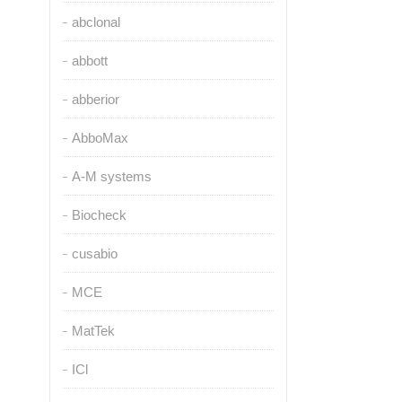
abclonal
abbott
abberior
AbboMax
A-M systems
Biocheck
cusabio
MCE
MatTek
ICl