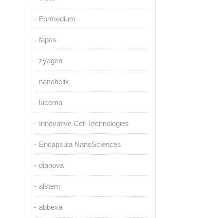
Formedium
fapas
zyagen
nanohelix
lucerna
Innovative Cell Technologies
Encapsula NanoSciences
dianova
alstem
abbexa