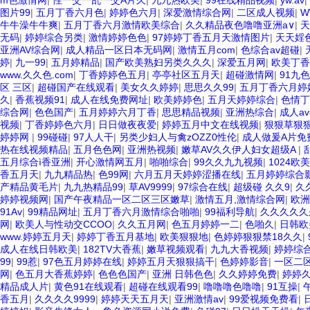
m色激情网
|
性一交一乱一交A片久
|
九九热欧美
|
99在线精品视频
|
yw.av
|
图片99
|
五月丁香六月色
|
婷婷色六月
|
深爱激情综合网
|
二区成人视频
|
W
牛牛澡牛牛爽
|
五月丁香六月激情欧美综合
|
久久精品夜色噜噜亚洲a∨
|
天
无码
|
婷婷综合另类
|
激情婷婷色色
|
97婷婷丁香五月天激情图片
|
天天婬
亚洲AV综合网
|
成人精品一区日本无码网
|
激情五月com
|
色综合av超碰
|
婷
|
九一99
|
五月婷精品
|
国产欧美熟妇另类久久久
|
深爱五月网
|
欧美丁香
www.久久色.com
|
丁香婷婷色五月
|
亭亭社区五月天
|
超碰激情网
|
91九
区 三区
|
超碰国产在线观看
|
美女久久婷婷
|
思思久久99
|
五月丁香六月婷
久
|
香蕉视频91
|
成人在线免费网址
|
欧美婷婷色
|
五月天婷婷综合
|
色情丁
综合网
|
色色国产
|
五月婷婷六月丁香
|
思思精品视频
|
亚洲热综合
|
成人a
视频
|
丁香婷婷色六月
|
日日做夜夜爱
|
婷婷五月中文在线视频
|
狠狠草狠
婷婷网
|
99碰碰
|
97人人干
|
另类少妇人与禽zOZZ0性伦
|
成人做爰A片免
热在线视频精品
|
五月色色网
|
亚洲热视频
|
嫩草AV久久伊人妇女超级A
|
五月综合ì香亚洲
|
开心激情网五月
|
啪啪综合
|
99久久九九视频
|
1024
香五月天
|
九九精品热
|
色99网
|
六月五月天婷婷涩播在线
|
五月婷婷综合
产精品黄毛片
|
九九热精品99
|
草AV9999
|
97综合在线
|
超级碰 久久9
|
久
婷婷视频网
|
国产午夜精品一区二区三区嫩草
|
激情五月,激情综合网
|
欧洲
91Av
|
99精品网址
|
五月丁香六月激情综合啪啪
|
99福利导航
|
久久久久久
网
|
欧美人与性动交CCOO
|
久久五月网
|
色五月婷婷一二
|
色啪久
|
日韩欧
www.婷婷五月天
|
婷婷丁香五月基地
|
欧美狠狠地
|
色婷婷狠狠禁18久久
|
成人在线日韩欧美
|
182TV大香蕉
|
嫩草视频观看
|
九九大香视频
|
婷婷综
99
|
99惹
|
97色五月婷婷在线
|
婷婷五月天狠狠搞干
|
色婷婷影音
|
一区二
网
|
色五月大香蕉婷婷
|
色色色国产
|
亚洲 日韩色色
|
久久婷婷免费
|
婷婷
精品成人片
|
黄色91在线观看
|
超碰在线观看99
|
噜噜噜色噜噜
|
91互操
|
香五月
|
久久久久9999
|
婷婷天天五月天
|
亚洲激情av
|
99爱视频免费看
|