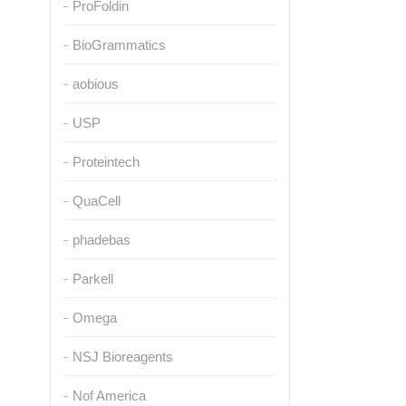
ProFoldin
BioGrammatics
aobious
USP
Proteintech
QuaCell
phadebas
Parkell
Omega
NSJ Bioreagents
Nof America