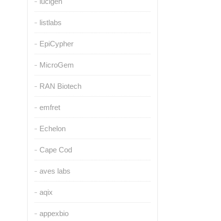
lucigen
listlabs
EpiCypher
MicroGem
RAN Biotech
emfret
Echelon
Cape Cod
aves labs
aqix
appexbio