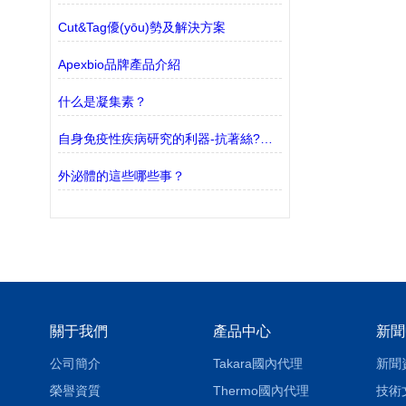
Cut&Tag優(yōu)勢及解決方案
Apexbio品牌產品介紹
什么是凝集素？
自身免疫性疾病研究的利器-抗著絲?？贵w
外泌體的這些哪些事？
關于我們
產品中心
新聞
公司簡介
Takara國內代理
新聞
榮譽資質
Thermo國內代理
技術