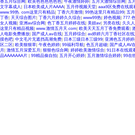
香五月综合网
|
欧美色色色色色色
|
午夜激情婷婷
|
五月天激情综合网
|
五
文字幕成人
|
日本欧美成人片AAAA
|
五月停视频天堂
|
aaa9区免费在线观
www.99热. com这里只有精品
|
丁香六月激情
|
99热这里只有精品99
|
五月
丁香
|
天天综合图片
|
丁香六月婷婷久久综合
|
www99热
|
婷色视频
|
777.
女人视频
|
亚洲av综合网
|
色丁香五月婷婷在线
|
美妞av
|
另类在线
|
久久人
这里只有精品视频
|
www.激情五月天.com
|
欧美天天五月丁香免费观看
|
人电影免费播放
|
国产成人av在线
|
五月婷综合
|
av婷婷六月丁香社区在线
摸色吧
|
中文毛片无遮挡高潮免费
|
日本三级日本三级99
|
亚洲色五月婷婷
区二区
|
欧美狠狠草
|
午夜色婷婷
|
99福利导航
|
色五月超碰
|
国产成人AV
月
|
激情五月深爱五月
|
狠狠色综合网
|
婷婷欧美激情综合
|
91日本在线观
品AAAAAAA片
|
99精品偷自拍
|
五月开心婷婷
|
五月激情综合婷婷
|
99在