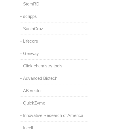
StemRD
scripps
SantaCruz
Lifecore
Genway
Click chemistry tools
Advanced Biotech
AB vector
QuickZyme
Innovative Research of America
Incell