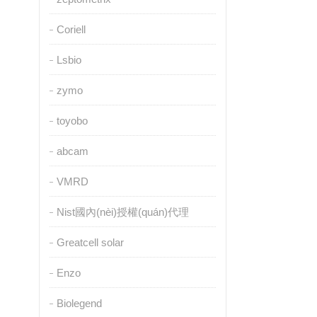
Coriell
Lsbio
zymo
toyobo
abcam
VMRD
Nist國內(nèi)授權(quán)代理
Greatcell solar
Enzo
Biolegend