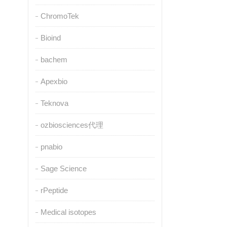
ChromoTek
Bioind
bachem
Apexbio
Teknova
ozbiosciences代理
pnabio
Sage Science
rPeptide
Medical isotopes