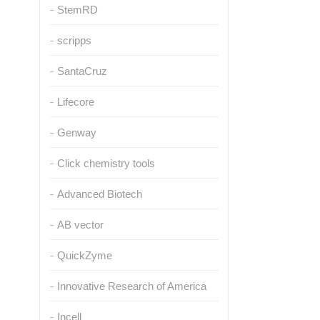
StemRD
scripps
SantaCruz
Lifecore
Genway
Click chemistry tools
Advanced Biotech
AB vector
QuickZyme
Innovative Research of America
Incell