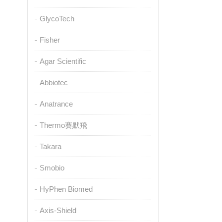
GlycoTech
Fisher
Agar Scientific
Abbiotec
Anatrance
Thermo賽默飛
Takara
Smobio
HyPhen Biomed
Axis-Shield