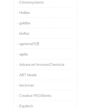
Chromsystems
Hellbio
goldbio
bioflux
agrisera代理
agdia
Advanced ImmunoChemical
ABT beads
beckman
Creative PEGWorks
Equitech