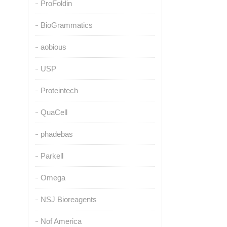
ProFoldin
BioGrammatics
aobious
USP
Proteintech
QuaCell
phadebas
Parkell
Omega
NSJ Bioreagents
Nof America