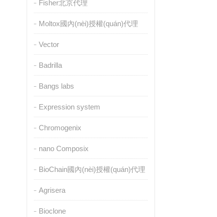
Fisher北京代理
Moltox國內(nèi)授權(quán)代理
Vector
Badrilla
Bangs labs
Expression system
Chromogenix
nano Composix
BioChain國內(nèi)授權(quán)代理
Agrisera
Bioclone