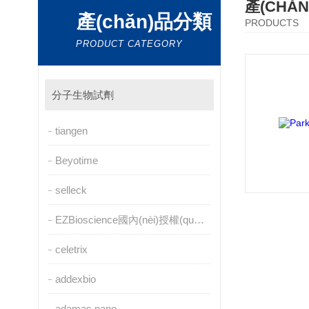
產(CHǍ
產(chǎn)品分類
PRODUCTS
PRODUCT CATEGORY
分子生物試劑
tiangen
Beyotime
selleck
EZBioscience國內(nèi)授權(quán)代理
celetrix
addexbio
adamas nano