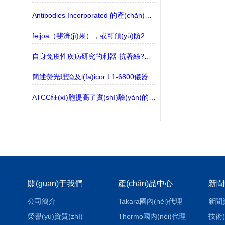
Antibodies Incorporated 的產(chǎn)品介紹？
feijoa（斐濟(jì)果），或可預(yù)防2型糖尿病
自身免疫性疾病研究的利器-抗著絲?？贵w
簡述熒光理論及l(fā)icor L1-6800儀器介紹
ATCC細(xì)胞提高了實(shí)驗(yàn)的可重復(fù)性
關(guān)于我們
產(chǎn)品中心
新聞
公司簡介
Takara國內(nèi)代理
新聞
榮譽(yù)資質(zhì)
Thermo國內(nèi)代理
技術(