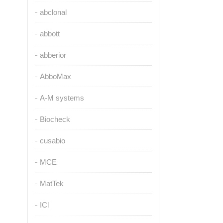
abclonal
abbott
abberior
AbboMax
A-M systems
Biocheck
cusabio
MCE
MatTek
ICl