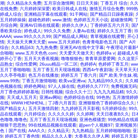
潮
|
久久精品永久免费
|
五月宗合激情网
|
日日天天操
|
丁香五月 综合
|
久
在线免费
|
六月婷婷深深爱
|
欧美日韩成人在线
|
激情五月综合免费
|
999
婷成人综合
|
亚洲精品字幕在线观看
|
91干网站
|
国产精品日日躁夜夜躁
|
五月婷婷操操
|
超碰色婷婷
|
www.激情
|
色婷婷五月天小说
|
超碰激情网
|
月综合网
|
亚洲AV日韩在线观看
|
婷婷久久伊人
|
丁香婷婷五月六月天
|
国
香欧美综合
|
婷色成人
|
99久久久免费
|
人妻Av在线
|
婷婷久久五月丁香
|
AAAA
|
www.99久久久久99
|
国产精品成人网站
|
青草视频在线蜜臀
|
开心
情
|
天天操天天爽天天爱
|
www.五月天婷婷
|
色青青电影色五月
|
国产 A片
综合
|
久久精品63
|
九九热免费
|
亚洲无AV在线中文字幕
|
午夜理论片最新
合啪啪
|
www.五月天色色.com
|
天天爱天天做天天
|
色婷婷a v
|
超碰成人
婷开心丁香
|
五月天大香蕉视频
|
噜噜狠狠色
|
青青草原爱爱网
|
久久这里
品熟女
|
综合性爱网
|
26uuu精品一区二区
|
色婷婷A
|
色婷婷丁香五月
|
ww
五月丁香啪啪啪
|
五月丁香五月天现场视频
|
西西4r午夜剧场
|
天天草天天
久久亭亭电影
|
色五月在线播放
|
婷婷五月 丁香六月
|
国产,欧美,学生妹,
www.99热
|
丁香五月激情啪啪
|
欧美va亚洲va
|
九九精品99久久久
|
久久
色视频在线
|
婷婷色网站
|
97人人操在线
|
色婷婷久久7777
|
免费视频无码
月丁香色婷婷婷基地
|
日韩性视频
|
综合久久十三
|
九九九九精品精
|
9久
频
|
天天成人五月天
|
亚洲av网站
|
色婷婷综合在线
|
99色热
|
五月激情婷
在线
|
WWW.HENHENL.
|
丁J香六月首页
|
亚洲狠狠色丁香婷婷综合久久
|
国产精品女人
|
五月天激情四射
|
九九婷婷五月天影视
|
5月婷婷综合
|
99
品在线观看
|
六月婷综合
|
久久久久久婷
|
久久婷网
|
天天日夜夜B久久
|
日
色噜噜,噜噜色
|
五月丁香五月天现场视频
|
亚洲色模骚货
|
99热精品在线
狠狠干思思热
|
99在线精品视频在线观看
|
超pen个人视频97
|
亚洲视频另
色丨国产在线
|
AAA久久
|
久久精品天
|
九九热精品
|
五月婷婷啪啪啪啪
|
亚
9
|
婷婷五月丁香色情
|
精品久久久人妻
|
大香蕉久久伊人网
|
婷婷五月天影