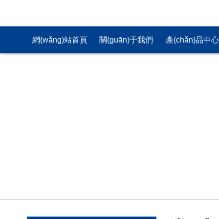
網(wǎng)站首頁
關(guān)于我們
產(chǎn)品中