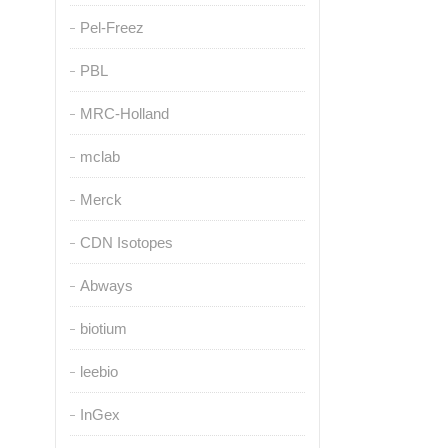
Pel-Freez
PBL
MRC-Holland
mclab
Merck
CDN Isotopes
Abways
biotium
leebio
InGex