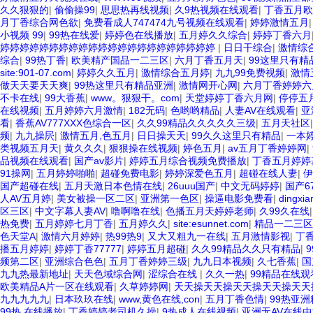
久久狠狠的
|
偷偷操99
|
思思热再线视频
|
久9热视频在线观看
|
丁香五月欧
月丁香综合网色欲
|
免费看成人747474九号视频在线观看
|
婷婷激情五月
小视频 99
|
99热在线爱
|
婷婷色在线播放
|
五月婷久久综合
|
婷婷丁香六月
婷婷婷婷婷婷婷婷婷婷婷婷婷婷婷婷婷婷婷婷婷婷
|
日日干综合
|
激情综
综合
|
99热丁香
|
欧美精产国品一二三区
|
六月丁香五月天
|
99这里只有精
site:901-07.com
|
婷婷久久五月
|
激情综合五月婷
|
九九99免费视频
|
激情
做天天要天天爽
|
99热这里只有精品亚洲
|
激情网开心网
|
六月丁香婷婷六
不卡在线
|
99大香蕉
|
www。狠狠干。com
|
天堂婷婷丁香六月网
|
停停五
在线视频
|
五月婷婷六月激情
|
182无码
|
色哟哟精品
|
人妻AV在线观看
|
亚
看
|
香蕉AV777XXX色综合一区
|
久久99精品久久久久久三级
|
五月天社区
频
|
九九操屄
|
激情五月,色五月
|
日日操天天
|
99久久这里只有精品
|
一本
类视频五月天
|
黄久久久
|
狠狠操在线视频
|
婷色五月
|
av五月丁香婷婷网
|
品视频在线观看
|
国产av影片
|
婷婷五月综合视频免费播放
|
丁香五月婷婷
91操网
|
五月婷婷啪啪
|
超碰免费电影
|
婷婷深爱色五月
|
超碰在线人妻
|
伊
国产超碰在线
|
五月天激日本色情在线
|
26uuu国产
|
中文无码婷婷
|
国产67
人AV五月婷
|
美女被操一区二区
|
亚洲第一色区
|
操逼电影免费看
|
dingxia
区三区
|
中文字幕人妻AV
|
噜啊噜在线
|
色播五月天婷婷老师
|
久99久在线
热免费
|
五月婷婷七月丁香
|
五月婷久久
|
site:esunnet.com
|
精品一二三区
色天堂A
|
激情六月婷婷
|
热99热9
|
又大又粗九一在线
|
五月激情影视
|
丁
播五月婷婷
|
婷婷丁香77777
|
婷婷五月超碰
|
久久99精品久久只有精品
|
频第二区
|
亚洲综合色色
|
五月丁香婷婷三级
|
九九日本视频
|
久七香蕉
|
国
九九热最新地址
|
天天色域综合网
|
涩综合在线
|
久久一热
|
99精品在线观
欧美精品A片一区在线观看
|
久草婷婷网
|
天天操天天操天天操天天操天天
九九九九九
|
日本玖玖在线
|
www,黄色在线,con
|
五月丁香色情
|
99热亚洲
99热 在线播放
|
丁香婷婷老司机久操
|
9热成人在线视频
|
亚洲无AV在线