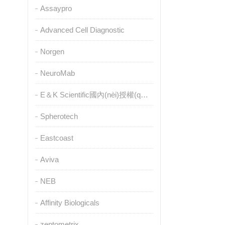
Assaypro
Advanced Cell Diagnostic
Norgen
NeuroMab
E＆K Scientific國內(nèi)授權(quán)代理
Spherotech
Eastcoast
Aviva
NEB
Affinity Biologicals
zeptometrix