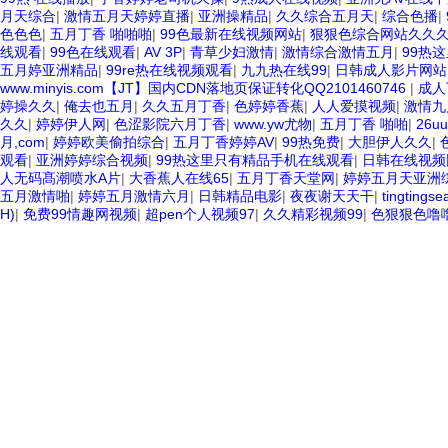
月天综合
|
激情五月天婷婷直播
|
亚洲操精品
|
久久综合五月天
|
综合色播
|
色色色
|
五月丁香 啪啪啪
|
99色最新在线视频网站
|
狠狠色综合网站久久
线观看
|
99色在线观看
|
AV 3P
|
青草少妇激情
|
激情综合激情五月
|
99热
五月婷亚洲精品
|
99re热在线视频观看
|
九九热在线99
|
日韩成人影片网站
www.minyis.com【JT】国内CDN落地页保证转化QQ2101460746
|
成人
婷操久久
|
俺去也五月
|
久久五月丁香
|
色婷婷香蕉
|
人人爱摸视频
|
激情九
久久
|
婷婷伊人网
|
色涩影院六月丁香
|
www.yw尤物
|
五月丁香 啪啪
|
26u
月,com
|
婷婷欧美偷拍综合
|
五月丁香婷婷AV
|
99热免费
|
大胆伊人久久
|
观看
|
亚洲婷婷综合视频
|
99热这里只有精品手机在线观看
|
日韩在线视频
人无码髙潮喷水A片
|
大香蕉人在线65
|
五月丁香天堂网
|
婷婷五月天亚洲
五月激情啪
|
婷婷五月激情六月
|
日韩精品电影
|
夜夜谢天天干
|
tingtingse
H)
|
免费99情趣网视频
|
超pen个人视频97
|
久久精彩视频99
|
色狠狠色噜