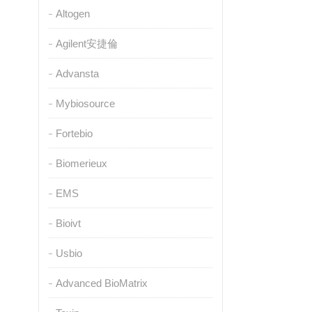
Altogen
Agilent安捷倫
Advansta
Mybiosource
Fortebio
Biomerieux
EMS
Bioivt
Usbio
Advanced BioMatrix