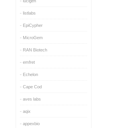
lucigen
listlabs
EpiCypher
MicroGem
RAN Biotech
emfret
Echelon
Cape Cod
aves labs
aqix
appexbio