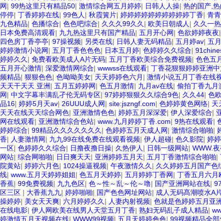
网
|
99热这里只有精品50
|
激情综合网五月婷婷
|
日韩人人操
|
热的国产,热
停停
|
丁香婷婷在线
|
99色人
|
秋霞簧片
|
婷婷婷婷婷婷婷婷婷婷丁香
|
青青
九色精品
|
色播综合
|
色色吧综合
|
久久久99久久
|
欧美日朝成人
|
久久一热
日本免费高清观看
|
九九热这里只有国产精品
|
五月开心网
|
色欲婷婷夜夜
四色房丁香亭亭
|
97操视频
|
另类在线
|
日韩人妻无码精品
|
五月婷av
|
五
婷婷激情小说网
|
五月丁香色色色
|
日本五月婷
|
色婷婷久久综合
|
91chin
婷婷久久
|
免费看欧美成人A片无码
|
五月丁香欧美综合免费视频
|
色色五
五月开心激情
|
深爱激情网综合
|
wwwss在线观看
|
丁香花狠狠婷婷亚洲中
频精品
|
狠狠色色
|
色呦呦美女
|
天天婷婷色六月
|
激情小说五月丁香在线
天天干天天 亚洲
|
五月五婷婷网
|
色五月激情
|
九月av在线
|
偷拍丁香九月
网
|
中文字幕丰满乱孑伦无码专区
|
97婷婷狠狠久久综合9色
|
久久44
|
色
品16
|
婷婷5月天av
|
26UUU成人网
|
site:jszngf.com
|
色婷婷黄色网络
|
天
天天在线天天综合网色
|
亚洲激情色色
|
婷婷五月深深爱
|
伊人深爱综合
|
网在线观看
|
亚洲激情综合色站
|
www.九月婷婷丁香.com
|
9热在线观看
|
婷婷综合
|
99精品久久久久久久久
|
色婷婷五月天成人网
|
激情综合啪啪
|
香
|
人妻激情网
|
九九99在线免费在线观看视频
|
伊人超碰
|
色久影院
|
婷婷
一区
|
色婷婷久久综合
|
日撸夜撸日操
|
久热伊人
|
日韩一级网站
|
WWW.
网站
|
综合网啪啪
|
日日爽天天
|
亚洲婷婷五月天
|
五月丁香激情综合啪啪
|
院黄站
|
婷婷六月色
|
1024操逼视频
|
午夜激情久久
|
久久婷婷五月国产色
线
|
www.五月天婷婷姐姐
|
色五月天婷婷
|
五月婷婷丁香网
|
丁香五月六月
香蕉
|
99免费视频
|
九九色区
|
色～性～乱～伦～噜
|
国产亚洲网站在线
|
9
区三区
|
大香蕉九九
|
婷婷啪啪
|
国产色色网址网站
|
成人无码髙潮喷水A
操婷婷
|
美女天天爽
|
六月婷婷久久
|
人妻内射视频
|
色就是色婷婷五月亚
在线电影
|
伊人网欧美在线男人天堂五月丁香
|
熟妇无码乱子成人精品
|
w
婷激情五月天视频在线
|
WWW99视频
|
五月天婷婷色色
|
99视频精品全部