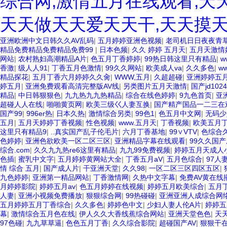
综合网,激情五月在线观看,天
天天做天天爱天天干,天天摸天
亚洲欧洲中文日韩久久AV乱码
|
五月婷婷亚洲色视频
|
老司机日日夜夜青
精品免费精品免费精品免费99
|
日本色频
|
久久 婷婷 五月天
|
五月天激情
网站
|
农村熟妇高潮精品A片
|
色五月丁香婷婷
|
99热日韩这里只有精品
|
w
香激
|
级人人91
|
丁香五月色激情
|
99久久网站
|
欧美成人va
|
久久多色
|
w
精品探花
|
五月丁香六月婷婷久久肏
|
WWW,五月
|
久超超碰
|
亚洲婷婷五
婷五月
|
亚洲免费观看高清完整版AV线
|
另类图片五月天激情
|
国产jd10
精品
|
中日韩狠狠色
|
九九热九九热精品
|
综合在线色婷婷
|
9九色首页
|
亚
超碰人人在线
|
啪啪黄页网
|
欧美三级巜人妻互换
|
国产精产国品一二三在
国产99
|
996er热
|
日本久热
|
激情综合另类
|
99色1
|
色五月中文网
|
无码少
五月
|
五月天婷婷丁香视频
|
性色视频
|
www.五月天
|
丁香视频
|
欧美五月
这里只有精品9
|
..真实国产乱子伦毛片
|
六月丁香基地
|
99∨VTV
|
色综合
色婷婷
|
亚洲色欲欧美一区二区三区
|
亚洲精品字幕在线观看
|
99久久国
综合.com
|
久久九九热re6这里有精品
|
九九99免费视频
|
婷婷五月天成人
色插
|
蜜乳中文字
|
五月婷婷黄网站大全
|
丁香五月aV
|
五月色综合
|
97人
情 综合 五月
|
国产成人片
|
干亚洲天堂
|
久久98
|
一区二区三区四区五区
|
九色婷婷
|
亚洲第一精品网站
|
丁香激情网
|
久热中文字幕
|
免费AV黄在线
月婷婷影院
|
婷婷五月av
|
色五月婷婷在线视频
|
婷婷五月欧美综合
|
五月
人妻
|
亚洲小视频免费播放
|
狠狠综合网
|
99热碰碰
|
亚洲亚洲人成综合网
五月婷婷五月丁香综合
|
久久多色
|
婷婷色中文
|
少妇人妻人伦A片
|
婷婷五
幕
|
激情综合五月色在线
|
伊人久久大香线蕉综合网站
|
亚洲天堂色色
|
天
97色碰
|
九九草草逼
|
色色五月丁香
|
久久综合影院
|
超碰国产AV
|
狠狠干