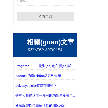
Toxin
查看全部
相關(guān)文章
RELATED ARTICLES
Progema-----生物測(cè)定在測(cè)試犬類癌癥新療法中的作用
nanocs 的產(chǎn)品系列介紹
avivasysbio抗體都有哪些？
研究人員描述了一種可能的新型多發(fā)性硬化癥樣疾病
豬胰腺彈性蛋白酶活性的測(cè)定