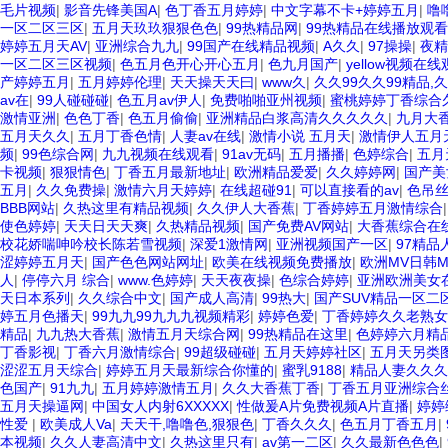
毛片视频
|
影音先锋美国A
|
色丁香五月婷婷
|
中文字幕不卡+婷婷五月
|
噜
一区二区三区
|
五月天玖玖狠狠色色
|
99热精品网
|
99热精品在线播放观看
婷婷五月天AV
|
亚洲综合九九
|
99国产在线精品视频
|
A久久
|
97操操
|
夜精
一区二区三区视频
|
色五月色开心开心五月
|
色九月国产
|
yellow视频在线
产婷婷五月
|
五月婷婷伦理
|
天天操天天曰
|
www久
|
久久99久久99精品,
av在
|
99人碰碰碰
|
色五月av伊人
|
免费啪啪亚州视频
|
蜜桃婷婷丁香综合
激情亚洲
|
色色丁香
|
色五月偷偷
|
亚洲精品白浆高清久久久久久
|
九月大
五月天久久
|
五月丁香色情
|
人妻av在线
|
激情小说 五月天
|
激情伊人五月
频
|
99色综合网
|
九九视频在线观看
|
91av无码
|
五月播播
|
色婷综合
|
五月
卡视频
|
狠狠情色
|
丁香五月最新地址
|
欧洲精品爱爱
|
久久婷婷网
|
国产美
五月
|
久久免费操
|
激情六月天婷婷
|
在线超碰91
|
可以直接看的av
|
色吊丝
BBB网站
|
久热这里有精品视频
|
久久伊人大香蕉
|
丁香婷婷五月激情综合
使色婷婷
|
天天日天天爽
|
久热精品视频
|
国产免费AV网站
|
大香蕉综合在
校花娇喘呻吟校长陈若雪视频
|
深爱1激情网
|
亚洲视频国产一区
|
97精品
涩婷婷五月天
|
国产色色网站网址
|
欧美在线视频免费播放
|
欧洲MV日韩
人
|
停停六月 综合
|
www.色婷婷
|
天天夜夜操
|
色综合婷婷
|
亚洲欧洲美女
天日本系列
|
久久综合中文
|
国产成人高清
|
99热大
|
国产SUV精品一区二
婷五月色播天
|
99九九99九九九视频精彩
|
婷婷色爱
|
丁香婷婷久久老熟女
精品
|
九九热大香蕉
|
激情五月天综合网
|
99热精品在这里
|
色婷婷六月精
丁香影视
|
丁香六月激情综合
|
99超级碰碰
|
五月天婷婷社区
|
五月天另类
涩涩五月天综合
|
婷婷五月天最新综合你懂的
|
蜜乳9188
|
精品人妻久久久
色国产
|
91九九
|
五月婷婷激情五月
|
久久大香蕉丁香
|
丁香五月亚洲综合
五月天操逼网
|
中国女人内射6XXXXX
|
性做爰A片免费视频A片直播
|
婷婷
性爱
|
欧美成人Va
|
天天干,噜噜色,狠狠色
|
丁香久久久
|
色五月丁香五月
|
本视频
|
久久人妻高清中文
|
久热这里只有
|
av第一二区
|
久久最新色色色
|