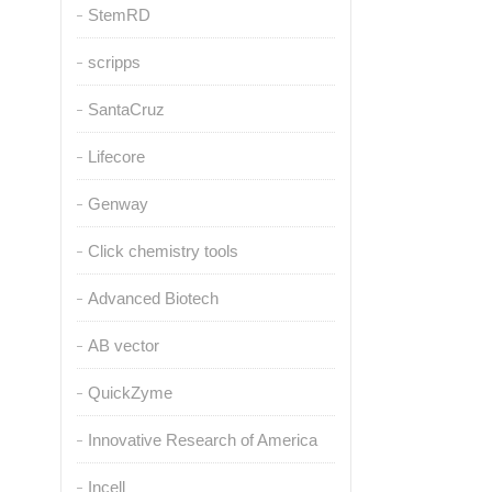
StemRD
scripps
SantaCruz
Lifecore
Genway
Click chemistry tools
Advanced Biotech
AB vector
QuickZyme
Innovative Research of America
Incell