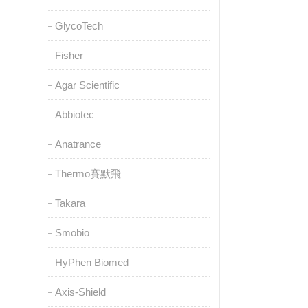
GlycoTech
Fisher
Agar Scientific
Abbiotec
Anatrance
Thermo賽默飛
Takara
Smobio
HyPhen Biomed
Axis-Shield