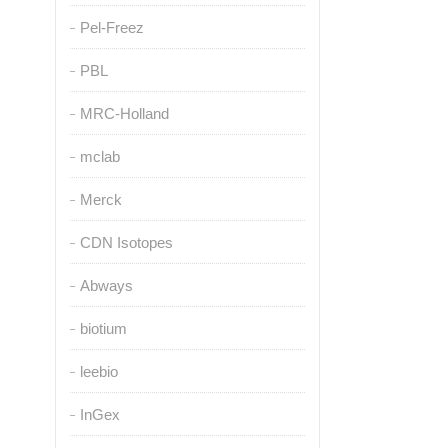
Pel-Freez
PBL
MRC-Holland
mclab
Merck
CDN Isotopes
Abways
biotium
leebio
InGex