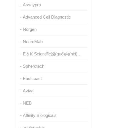
Assaypro
Advanced Cell Diagnostic
Norgen
NeuroMab
E＆K Scientific國(guó)內(nèi)授權(quán)代理
Spherotech
Eastcoast
Aviva
NEB
Affinity Biologicals
zeptometrix