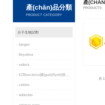
產(CHǍ
產(chǎn)品分類
PRODUCTS
PRODUCT CATEGORY
分子生物試劑
tiangen
Beyotime
selleck
EZBioscience國(guó)內(nèi)授權(quán)代理
共 1
celetrix
addexbio
adamas nano