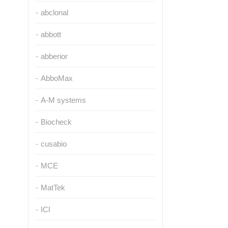
abclonal
abbott
abberior
AbboMax
A-M systems
Biocheck
cusabio
MCE
MatTek
ICl