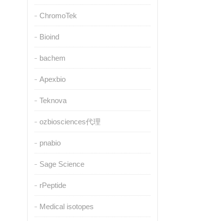
ChromoTek
Bioind
bachem
Apexbio
Teknova
ozbiosciences代理
pnabio
Sage Science
rPeptide
Medical isotopes