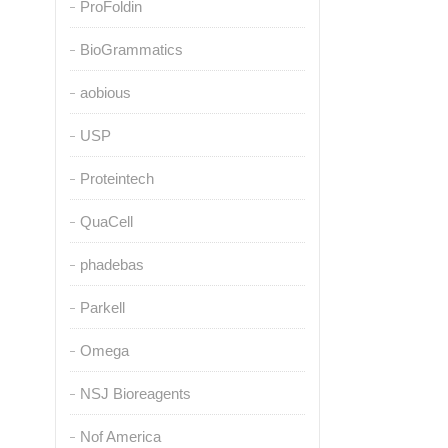
ProFoldin
BioGrammatics
aobious
USP
Proteintech
QuaCell
phadebas
Parkell
Omega
NSJ Bioreagents
Nof America