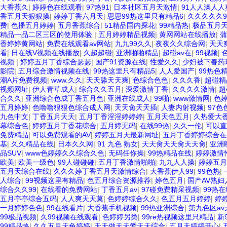
大香蕉久
|
婷婷色在线观看
|
97热91
|
日本社区五月天激情
|
91人人澡人
香五月天狠狠操
|
婷婷丁香六月天
|
思思99热这里只有精品6
|
久久久久久
费
|
色播五月婷婷
|
五月香蕉综合
|
51精品国内探花
|
99精品热
|
极品五月
精品一品二区三区的使用体验
|
五月婷婷精品视频
|
黄网网站在线播放
|
蒲
香婷婷黄网站
|
免费在线观看av网站
|
九九99久久
|
夜夜久久综合网
|
天天
看
|
日在线V视频在线播放
|
久超超碰
|
亚洲啪啪精品
|
超碰av在
|
99视频
|
视频
|
婷婷五月丁香综合瑟瑟
|
国产91资源在线
|
性爱久久
|
少妇被下春药
影院
|
五月综合激情视频在线
|
99热这里只有精品5
|
人人爱国产
|
99热色
潮A片免费视频
|
www.久久
|
天天舔天天爽
|
色综合色色
|
久久久香
|
超碰精
视频网址
|
伊人青草成人
|
综合久久五月
|
深爱激情丁香
|
久久久久激情
|
超
合久久
|
亚洲综合色成丁香五月色
|
亚洲在线成人
|
99啪
|
www激情网
|
色
五月婷婷
|
色噜噜狠狠色综合成人网
|
天天肏天天插
|
人妻内射视频
|
97色
九色中文
|
丁香五月天天
|
五月丁香淫淫婷婷婷
|
五月天色五月
|
久热爱大
幕综合色
|
婷婷五月丁香花综合
|
五月婷无码
|
在线99热
|
久久一伦
|
可以直
免费精品
|
可以免费观看的AV
|
婷婷五月天最新网址
|
五月丁香婷婷综合在
基
|
久久精品在线
|
日本久久网
|
91 九色 熟女
|
天天肏天天肏天天肏
|
亚洲
品SUV
|
www色婷婷久久综合久色
|
无码任你操
|
99热精品在线
|
婷婷激情
欧美
|
欧美一级色
|
99人碰碰碰
|
五月丁香激情啪啪
|
九九人人操
|
婷婷五月
五月天综合在线
|
久久久婷丁香五月天激情综合
|
大香蕉伊人99
|
99色热
|
人综合
|
99视频这里有精品
|
色五月综合资源推荐
|
婷色五月
|
国产AV熟
综合久久99
|
在线看的免费网站
|
丁香五月av
|
97碰免费精采视频
|
99热
五月亭亭综合五码
|
人人爽天天莫
|
色婷婷综合久久
|
色五月五月婷婷
|
婷
一月婷婷色色
|
99在线看片
|
大香蕉手机视频
|
99热亚洲综合
|
第九色区av
99极品视频
|
久99视频在线观看
|
色婷婷另类
|
99re热视频这里只精品
|
新
99精品热
|
久久五月天色婷婷
|
天天做天天爱天天综合
|
五月天婷婷开心
|