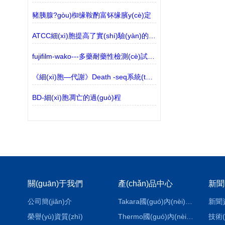
豬胰腺?gòu)椥缘鞍酌富钚缘臏y(cè)定
ATCC細(xì)胞提高了實(shí)驗(yàn)的可重復(fù)性
fujifilm-wako---多藥耐藥性檢測(cè)試劑盒——監(jiān)測(cè)三種ABC轉(zhuǎn)運(yùn)蛋白
《細(xì)胞—代謝》Death -seq系統(tǒng)能夠篩選細(xì)胞死亡途徑
BD-細(xì)胞凋亡的過(guò)程
關(guān)于我們
產(chǎn)品中心
新聞
公司簡(jiǎn)介
Takara國(guó)內(nèi)代理
新聞
榮譽(yù)資質(zhì)
Thermo國(guó)內(nèi)代理
技術(