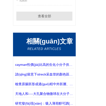
Toxin
查看全部
相關(guān)文章
RELATED ARTICLES
cayman性價(jià)比高的生化小分子供應(yīng)商
請(qǐng)留意下streck采血管的顏色區(qū)分
檢查原腸胚形成過(guò)程中外胚層、羊膜和卵黃囊之間相互作用的新方法
天地人和----大孔聚合物微球在大分子純化中的應(yīng)用
研究發(fā)現(xiàn)：吸入薄荷醇可調(diào)節(jié)阿爾茨海默病模型的免疫力