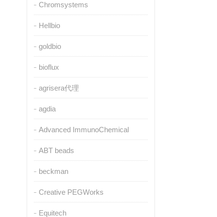
Chromsystems
Hellbio
goldbio
bioflux
agrisera代理
agdia
Advanced ImmunoChemical
ABT beads
beckman
Creative PEGWorks
Equitech