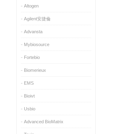
Altogen
Agilent安捷倫
Advansta
Mybiosource
Fortebio
Biomerieux
EMS
Bioivt
Usbio
Advanced BioMatrix