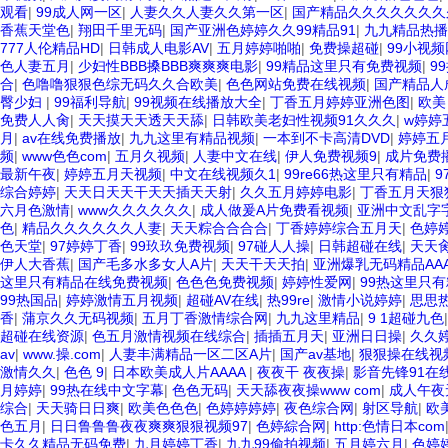
观看
|
99成人网一区
|
人妻久久人妻久久第一区
|
国产精品久久久久久久久
香蕉天堂色
|
翔田千里无码
|
国产亚洲色婷婷久久99精品91
|
九九精品热播
777人伦精品HD
|
日韩成人电影AV
|
五月婷婷啪啪
|
免费操超碰
|
99小视
色人妻五月
|
少妇性BBB搡BBB爽爽爽电影
|
99精品这里只有免费视频
|
9
合
|
色噜噜狠狠色综无码久久合欧美
|
色色网站免费在线视频
|
国产精品人
臀少妇
|
99福利导航
|
99视频在线播放大全
|
丁香五月婷婷亚洲色图
|
欧美
免费人人肏
|
天天摸天天透天天舔
|
日韩欧美老妇性视频91久久久
|
w婷婷
月
|
av在线免费播放
|
九九这里有精品视频
|
一本到不卡高清DVD
|
婷婷五
频
|
www色色com
|
五月久视频
|
人妻中文在线
|
伊人免费视频9
|
成片免费
最新午夜
|
婷婷五月天视频
|
中文在线视频久1
|
99re66热这里只有精品
|
9
综合婷婷
|
天天日天天干天天插天天射
|
久久五月婷婷电影
|
丁香五月天狠
六月色激情
|
www久久久久久久
|
成人做爰A片免费看视频
|
亚洲中文乱字
色
|
精品久久久久久久人妻
|
天天粽合合合合
|
丁香婷婷综合五月天
|
色婷
色天堂
|
97婷婷丁香
|
99玖玖免费视频
|
97碰人人操
|
日韩超碰在线
|
天天
伊人大香蕉
|
国产毛多水多女人A片
|
天天干天天拍
|
亚洲爆乳无码精品AA
这里只有精品在线免费视频
|
色色色免费视频
|
婷婷性爱网
|
99热这里只
99热国品
|
婷婷激情五月视频
|
超碰AV在线
|
热99re
|
激情小说婷婷
|
思思
香
|
蒲京久久无码视频
|
五月丁香激情综合网
|
九九这里精品
|
9 1超碰九色
超碰在线资源
|
色五月激情视频在线综合
|
插插五月天
|
亚洲日日操
|
久久
av
|
www.操.com
|
人妻丰满精品一区二区A片
|
国产av基地
|
狠狠操在线视
激情久久
|
色色 9
|
日本欧美成人片AAAA
|
夜夜干 夜夜操
|
影音先锋91在
月婷婷
|
99热在线中文字幕
|
色色无码
|
天天舔夜夜操www com
|
成人午夜
综合
|
天天骑日日爽
|
欧美色色色
|
色婷婷婷婷
|
夜色综合网
|
射区导航
|
欧
色五月
|
日日鲁鲁鲁夜夜爽爽狠狠视频97
|
色婷綜合网
|
http:色情日本com
卡久久精品无码免费
|
九月婷婷丁香
|
九九99偷拍视频
|
五月婷六月
|
色婷