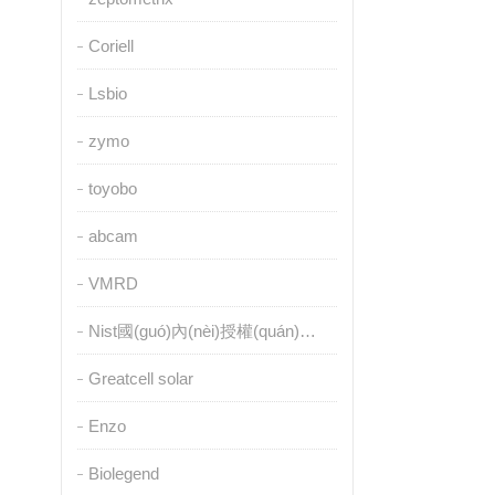
Coriell
Lsbio
zymo
toyobo
abcam
VMRD
Nist國(guó)內(nèi)授權(quán)代理
Greatcell solar
Enzo
Biolegend