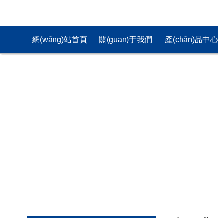
網(wǎng)站首頁
關(guān)于我們
產(chǎn)品中
(yè)