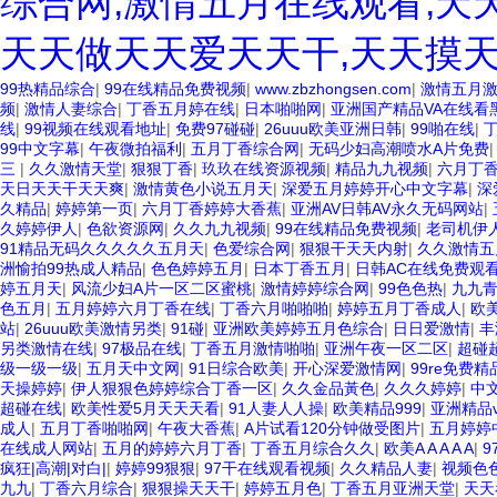
综合网,激情五月在线观看,天
天天做天天爱天天干,天天摸天
99热精品综合
|
99在线精品免费视频
|
www.zbzhongsen.com
|
激情五月
频
|
激情人妻综合
|
丁香五月婷在线
|
日本啪啪网
|
亚洲国产精品VA在线看
线
|
99视频在线观看地址
|
免费97碰碰
|
26uuu欧美亚洲日韩
|
99啪在线
|
99中文字幕
|
午夜微拍福利
|
五月丁香综合网
|
无码少妇高潮喷水A片免费
三
|
久久激情天堂
|
狠狠丁香
|
玖玖在线资源视频
|
精品九九视频
|
六月丁
天日天天干天天爽
|
激情黄色小说五月天
|
深爱五月婷婷开心中文字幕
|
深
久精品
|
婷婷第一页
|
六月丁香婷婷大香蕉
|
亚洲AV日韩AV永久无码网站
|
久婷婷伊人
|
色欲资源网
|
久久九九视频
|
99在线精品免费视频
|
老司机伊
91精品无码久久久久久五月天
|
色爱综合网
|
狠狠干天天内射
|
久久激情五
洲愉拍99热成人精品
|
色色婷婷五月
|
日本丁香五月
|
日韩AC在线免费观
婷五月天
|
风流少妇A片一区二区蜜桃
|
激情婷婷综合网
|
99色色热
|
九九
色五月
|
五月婷婷六月丁香在线
|
丁香六月啪啪啪
|
婷婷五月丁香成人
|
欧
站
|
26uuu欧美激情另类
|
91碰
|
亚洲欧美婷婷五月色综合
|
日日爱激情
|
丰
另类激情在线
|
97极品在线
|
丁香五月激情啪啪
|
亚洲午夜一区二区
|
超碰
级一级一级
|
五月天中文网
|
91日综合欧美
|
开心深爱激情网
|
99re免费
天操婷婷
|
伊人狠狠色婷婷综合丁香一区
|
久久金品黃色
|
久久久婷婷
|
中
超碰在线
|
欧美性爱5月天天天看
|
91人妻人人操
|
欧美精品999
|
亚洲精品v
成人
|
五月丁香啪啪网
|
午夜大香蕉
|
A片试看120分钟做受图片
|
五月婷婷
在线成人网站
|
五月的婷婷六月丁香
|
丁香五月综合久久
|
欧美A A A A A
|
9
疯狂|高潮|对白|
|
婷婷99狠狠
|
97干在线观看视频
|
久久精品人妻
|
视频色
九九
|
丁香六月综合
|
狠狠操天天干
|
婷婷五月色
|
丁香五月亚洲天堂
|
天天