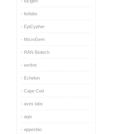
lucigen
listlabs
EpiCypher
MicroGem
RAN Biotech
emfret
Echelon
Cape Cod
aves labs
aqix
appexbio