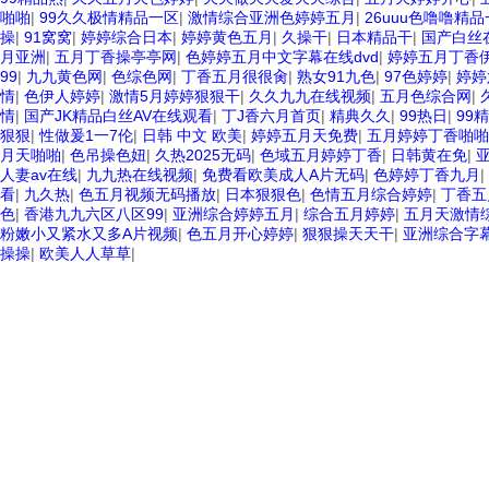
啪啪
|
99久久极情精品一区
|
激情综合亚洲色婷婷五月
|
26uuu色噜噜精
操
|
91窝窝
|
婷婷综合日本
|
婷婷黄色五月
|
久操干
|
日本精品干
|
国产白丝
月亚洲
|
五月丁香操亭亭网
|
色婷婷五月中文字幕在线dvd
|
婷婷五月丁香
99
|
九九黄色网
|
色综色网
|
丁香五月很很肏
|
熟女91九色
|
97色婷婷
|
婷婷
情
|
色伊人婷婷
|
激情5月婷婷狠狠干
|
久久九九在线视频
|
五月色综合网
|
情
|
国产JK精品白丝AV在线观看
|
丁J香六月首页
|
精典久久
|
99热日
|
99
狠狠
|
性做爰1一7伦
|
日韩 中文 欧美
|
婷婷五月天免费
|
五月婷婷丁香啪啪
月天啪啪
|
色吊操色妞
|
久热2025无码
|
色域五月婷婷丁香
|
日韩黄在免
|
人妻av在线
|
九九热在线视频
|
免费看欧美成人A片无码
|
色婷婷丁香九月
|
看
|
九久热
|
色五月视频无码播放
|
日本狠狠色
|
色情五月综合婷婷
|
丁香五
色
|
香港九九六区八区99
|
亚洲综合婷婷五月
|
综合五月婷婷
|
五月天激情
粉嫩小又紧水又多A片视频
|
色五月开心婷婷
|
狠狠操天天干
|
亚洲综合字
操操
|
欧美人人草草
|