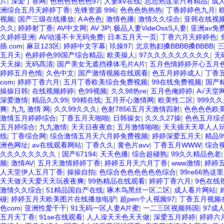
片
|
深爱丁香网
|
色色色色色色97
|
人妻aV在线
|
思思热这里只有精品
|
成
洲综合五月天婷婷丁香
|
先锋资源 996
|
色色色热热热
|
丁香婷婷色九月
|
视频
|
国产三级在线播放
|
A A色色
|
激情色播
|
激情久久综合
|
亚韩在线视
久久
|
婷婷射丁香
|
AV中文网
|
AV 3P
|
极品人妻VideOssS人妻
|
亚洲av免
久婷婷亚洲
|
AV动漫不卡无码免费
|
日本五月天一页
|
丁香六月天婷婷色
|
插.com
|
麻豆123区
|
婷婷中文字幕
|
玖操97
|
北京熟妇搡BBBB搡BBBB
|
五月天
|
色婷婷色99国产综合精品
|
欧美操人
|
97久久久久久久久久久
|
无
天天操
|
无码髙清
|
国产美女无遮挡裸体毛片A片
|
五月色情婷婷开心五月
婷婷五月色惰
|
久色中文
|
国产激情视频在线观看
|
色五月婷婷成人
|
丁香
com
|
婷婷丁香六月
|
五月丁香欧美综合免费视频
|
99在线免费视频
|
国产
操操日韩
|
在线视频婷婷
|
色99视频
|
久久98热re
|
五月色俺婷婷
|
A√天堂
深爱激情
|
精品久久99
|
99精在线
|
五月开心激情网
|
欧美性二区
|
999久
爽
|
九九 激情 网
|
久久99久久久
|
色射7856五月天激情四射
|
色色色色欧
激情五月婷婷综合
|
丁香五月天啪啪
|
日韩操女
|
久久久27操
|
色色五月综
五月婷综合
|
九九激情
|
天天日夜夜欢
|
五月激情啪啪
|
天天插天天草人人
线
|
丁香综合网
|
综合激情五月天六月婷免费视频
|
婷婷深爱五月天
|
精品9
洲色网址
|
av在线观看网站
|
丁香久久
|
黄色片avv
|
丁香五月WWW
|
综合
久久久久久久久久
|
国产67194
|
天天色播
|
综合超碰熟
|
99久久精品色老
频
|
激情AV
|
五月天激情婷婷丁香
|
婷婷五月天六月丁香
|
www激情
|
婷婷
人天堂伊人五月丁香
|
操操自拍
|
色综合色色色色色色综合
|
99re66热这
天天做天天爱天天玩夜夜爽
|
99热精品在线观看
|
婷婷丁香六月
|
9色在线
激情久久综合
|
51精品国自产在线
|
啄木鸟黑丝一区二区
|
成人看片网站
|
碰
|
婷婷五月天欧美图片在线播放电驴
|
超pen个人视频97
|
丁香五月视频
色com
|
亚洲性爱干干
|
91无码一区人妻A片蜜
|
一二三区视频韩国
|
97成
五月天丁香
|
91se在线观看
|
人人澡天天色天天做
|
深爱五月婷婷
|
婷婷六