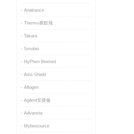
Anatrance
Thermo賽默飛
Takara
Smobio
HyPhen Biomed
Axis-Shield
Altogen
Agilent安捷倫
Advansta
Mybiosource