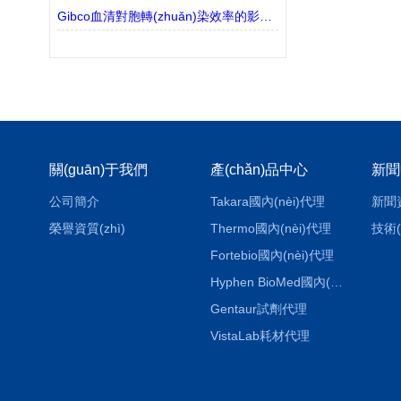
Gibco血清對胞轉(zhuǎn)染效率的影響解讀
關(guān)于我們
產(chǎn)品中心
新聞
公司簡介
Takara國內(nèi)代理
新聞
榮譽資質(zhì)
Thermo國內(nèi)代理
技術(
Fortebio國內(nèi)代理
Hyphen BioMed國內(nèi)代理
Gentaur試劑代理
VistaLab耗材代理