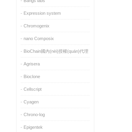
Bangs labs
Expression system
Chromogenix
nano Composix
BioChain國內(nèi)授權(quán)代理
Agrisera
Bioclone
Cellscript
Cyagen
Chrono-log
Epigentek