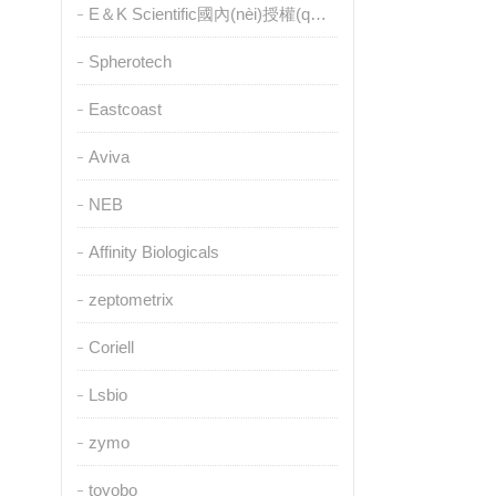
E＆K Scientific國內(nèi)授權(quán)代理
Spherotech
Eastcoast
Aviva
NEB
Affinity Biologicals
zeptometrix
Coriell
Lsbio
zymo
toyobo