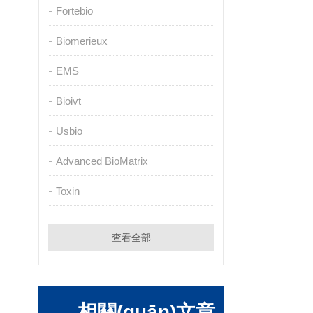
Fortebio
Biomerieux
EMS
Bioivt
Usbio
Advanced BioMatrix
Toxin
查看全部
相關(guān)文章