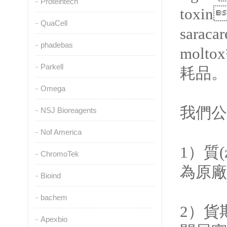
Proteintech
toxin
QuaCell
saracar
phadebas
moltox
Parkell
耗品。
Omega
我們公司
NSJ Bioreagents
Nof America
1）質(
ChromoTek
為原廠進
Bioind
bachem
2）貨期
Apexbio