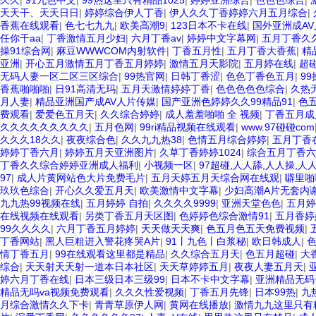
久久
|
91九色中文
|
99热这里只有精品1025
|
婷婷亚洲综合
|
色色色综合
|
天天干、天天日日
|
婷婷综合伊人丁香
|
伊人久久丁香婷婷六月五月综合
|
香蕉在线观看
|
色七七九九
|
欧美高潮9
|
123日本不卡在线
|
国外亚洲成A
任你干aa
|
丁香激情五月少妇
|
六月丁香av
|
婷婷中文字幕网
|
五月丁香久
操91综合网
|
麻豆WWWCOM内射软件
|
丁香五月性
|
五月丁香大香蕉
|
精
亚洲
|
开心五月激情五月丁香五月婷婷
|
激情五月天影院
|
五月婷在线
|
超碰
无码人妻一区二区三区综合
|
99热官网
|
日韩丁香涩
|
色色丁香色五月
|
9
香蕉啪啪啪
|
日91高清无玛
|
五月天激情婷婷丁香
|
色色色色色综合
|
久热
月人妻
|
精品亚洲国产成AV人片传媒
|
国产亚洲色婷婷久久99精品91
|
色
费观看
|
爱爱色五月天
|
久久综合婷婷
|
成人羞羞啪啪 全 视频
|
丁香五月成
久久久久久久久久久
|
五月色网
|
99ri精品视频在线观看
|
www.97碰碰com
久久久18久久
|
夜夜综合色
|
久久九九热38
|
色情五月综合婷婷
|
五月丁香
婷婷丁香六月
|
婷婷五月天亚洲图片
|
久草丁香婷婷1024
|
综合五月丁香六
丁香久久综合婷婷亚洲成人福利
|
小视频一区
|
97超碰,人人舔,人人操,人
97
|
成人片黄网站色大片免费毛片
|
五月天婷五月天综合网在线观
|
噼里啪
玖玖色综合
|
开心久久爱五月天
|
欧美激情中文字幕
|
少妇高潮A片无套内
九九热99视频在线
|
五月婷婷 自拍
|
久久久久9999
|
亚洲天堂色色
|
五月婷
在线视频在线观看
|
另类丁香五月天区图
|
色婷婷色综合激情91
|
五月香婷
99久久久久
|
六月丁香五月婷婷
|
天天做天天爽
|
色五月色五天免费视频
|
丁香网站
|
黑人巨粗进入警花疼哭A片
|
91丨九色丨白浆秘
|
欧日韩成人
|
情丁香五月
|
99在线观看这里都是精品
|
久久综合五月天
|
色五月超碰
|
大
综合
|
天天射天天射一道本日本社区
|
天天草婷婷五月
|
夜夜人妻五月天
|
婷六月丁香在线
|
日本三级日本三级99
|
日本不卡中文字幕
|
亚洲精品无码
精品无吗va视频免费观看
|
久久久性爱视频
|
丁香五月先锋
|
日本99热
|
九
月综合激情久久下卡
|
青青草原伊人网
|
黄网在线播放
|
激情九九这里只有