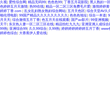
久视
|
爱性综合网
|
精品无码99
|
色色色99
|
丁香五月花影院
|
黑人熟妇一
色婷婷五月天激情
|
热99在线
|
精品一区二区三区免费毛片爱
|
激情婷婷黄
婷婷丁香.com
|
乱女乱妇熟女熟妇综合网站
|
五月天色区
|
综合天堂AV久
啪伦理电影
|
99国产精品久久久久久久久久久
|
色色色地址
|
综合一本道
|
月天天
|
综合激情五月丁香
|
色五月天在线观看
|
国产av影片
|
99亚洲视频
天干
|
东京热人妻一区二区三区在线
|
精品怡红九九九
|
亚洲亚洲人成综合
99热
|
亚洲综合99
|
久久99综合
|
久99热
|
婷婷婷婷婷婷婷五月丁香
|
www
婷婷色综合
|
大香蕉伊人爱在线
|