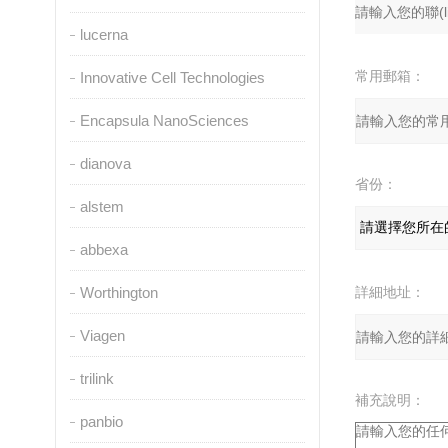
lucerna
常用郵箱：
Innovative Cell Technologies
Encapsula NanoSciences
dianova
省份：
alstem
abbexa
Worthington
詳細地址：
Viagen
trilink
補充說明：
panbio