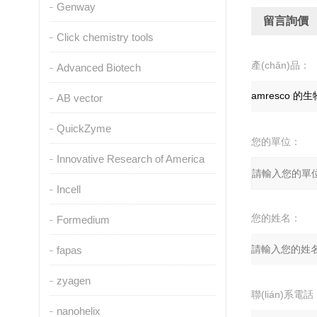
Genway
留言詢價
Click chemistry tools
產(chǎn)品：
Advanced Biotech
AB vector
QuickZyme
您的單位：
Innovative Research of America
Incell
您的姓名：
Formedium
fapas
zyagen
聯(lián)系電話
nanohelix