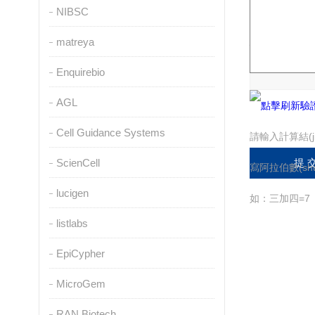
NIBSC
matreya
驗證碼：
Enquirebio
AGL
Cell Guidance Systems
請輸入計算結(j
ScienCell
寫阿拉伯數(shù
lucigen
如：三加四=7
listlabs
EpiCypher
MicroGem
RAN Biotech