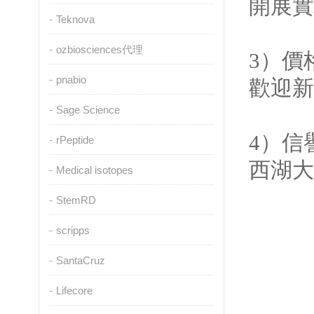
開展實
Teknova
ozbiosciences代理
3）價格
pnabio
歡迎新
Sage Science
4）信譽
rPeptide
西湖大學
Medical isotopes
StemRD
scripps
SantaCruz
Lifecore