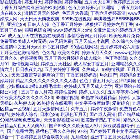
影在线观看
|
婷五月天
|
婷婷色操
|
婷婷色啪
|
五月天大香蕉
|
色婷婷五月天
丁香五月综合网亚洲综合欧美狠狠
|
色五月婷婷开心
|
亚洲精
|
丁香五月婷
热在线久久
|
激情五月天的婷婷
|
色五月大香蕉
|
丁香六月婷婷高清
|
www
婷成人网
|
天天日天天爽夜夜爽
|
999热在线视频
|
丰满老熟妇BBBBB搡BB
月
|
亚洲色99
|
日韩人人操
|
色丁香五月婷婷
|
狠狠狠五月婷婷六月丁香
|
9
五月丁香av
|
狠狠色综合网
|
www.婷婷五月.com
|
全亚洲最大的婷婷五月天
AV
|
成人五月天在线视频在线观看
|
激情综合网五月婷婷
|
欧美经典片免费
免费看欧美成人A片无码
|
AV无码免费
|
五月天成人小说网
|
久久综合久色
爱激情中文五月天av
|
开心五月婷婷
|
99热在线网站
|
五月婷婷开心六月激
五月天色色激情综合
|
色久九
|
欧美久久网
|
婷婷五月天久久
|
wwww.色婷
五月久久
|
婷婷视频网
|
五月丁香六月婷综合成人综合
|
色丁香影院
|
久久
月91
|
激情视频网址
|
婷婷五月天社区
|
成人深爱丁香五月
|
亚洲精品久久
情六月
|
日日夜夜九九
|
五月婷婷婷丁香播
|
久热成人
|
99激情视频
|
五月天
久久
|
天天日夜夜草进麻麻的子宫
|
丁香五月婷婷香
|
热久国产
|
婷婷综合
婷婷婷
|
精品久久久久久久久久久久人妻
|
色色丁香五月天社区
|
97操操
|
频
|
少妇搡BBBB搡BBB搡毛茸茸
|
婷婷成人五月天成人文学
|
亚洲网站在线
限公司杨
|
五月丁香六月花
|
婷婷性爱网
|
婷婷九月久久
|
五月亭亭开心网
性欧美大战久久久久久久83
|
99啪啪视频
|
99热在线观看精品
|
婷婷伊人
天操B
|
久热伊人9
|
99热综合在线观看
|
中文字幕按摩做爰
|
爱射综合
|
九
区精品一区视频
|
五月天激情网图片
|
久草五月
|
婷婷午夜激情
|
免费黄色A
精品
|
婷婷成人综合
|
日本色99
|
琪琪色五月天
|
国产成人高清
|
国产精品成
99精品视频免费观看,
|
天天射影视综合网
|
欧美激情凹凸丁香网
|
精品久
洲精品又粗又大又爽A片
|
国产69久久久欧美黑人A片
|
麻豆观看夏晴子
|
合
|
国产免费性爱
|
很很色丁香久久停停
|
97碰
|
国产婷婷五月中文字幕高
综合一
|
丁香婷婷五月综合欧美另类
|
九月综合
|
亚洲丁香五月天在线视频