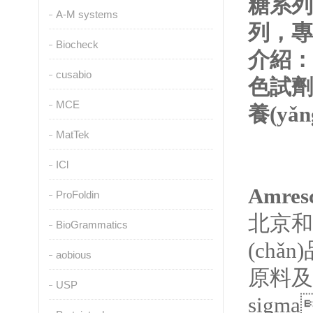
糖系列
A-M systems
列，專
Biocheck
介紹：N
cusabio
色試劑盒
MCE
養(yǎ
MatTek
ICl
A
mres
ProFoldin
北京和
BioGrammatics
(ch
aobious
原料及
USP
sigm