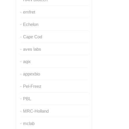
emfret
Echelon
Cape Cod
aves labs
aqix
appexbio
Pel-Freez
PBL
MRC-Holland
mclab