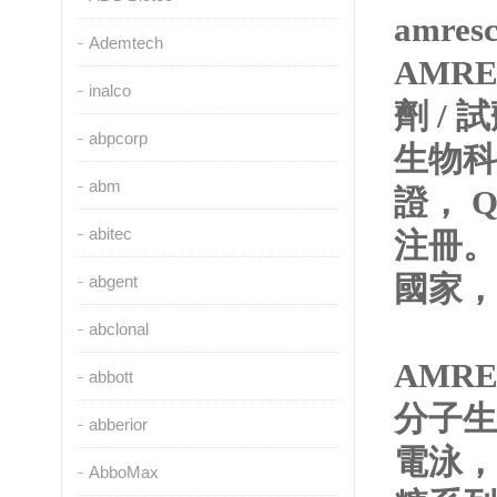
amres
Ademtech
AMRE
inalco
劑 / 
abpcorp
生物科研
abm
證
abitec
注冊
國家，
abgent
abclonal
AMRE
abbott
分子生物學
abberior
電泳，檢
AbboMax