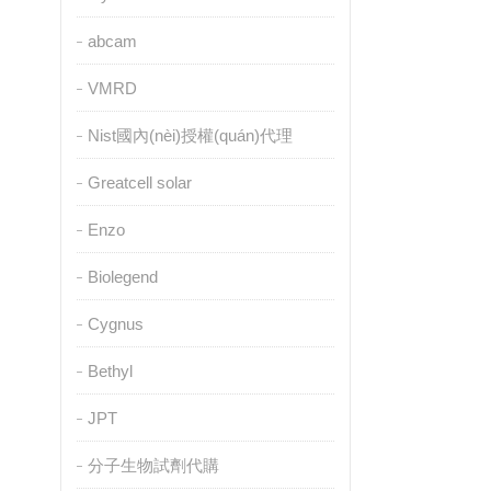
abcam
VMRD
Nist國內(nèi)授權(quán)代理
Greatcell solar
Enzo
Biolegend
Cygnus
Bethyl
JPT
分子生物試劑代購