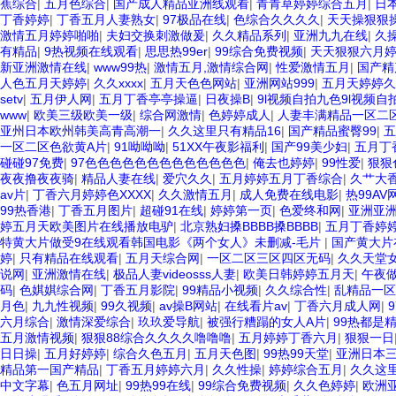
蕉综合
|
五月色综合
|
国产成人精品亚洲线观看
|
青青草婷婷综合五月
|
日
丁香婷婷
|
丁香五月人妻熟女
|
97极品在线
|
色综合久久久久
|
天天操狠狠
激情五月婷婷啪啪
|
夫妇交换刺激做爰
|
久久精品系列
|
亚洲九九在线
|
久
有精品
|
9热视频在线观看
|
思思热99er
|
99综合免费视频
|
天天狠狠六月
新亚洲激情在线
|
www99热
|
激情五月,激情综合网
|
性爱激情五月
|
国产精
人色五月天婷婷
|
久久xxxx
|
五月天色色网站
|
亚洲网站999
|
五月天婷婷久
setv
|
五月伊人网
|
五月丁香亭亭操逼
|
日夜操B
|
9l视频自拍九色9l视频自
www
|
欧美三级欧美一级
|
综合网激情
|
色婷婷成人
|
人妻丰满精品一区二
亚州日本欧州韩美高青高潮一
|
久久这里只有精品16
|
国产精品蜜臀99
|
五
一区二区色欲黄A片
|
91呦呦呦
|
51XX午夜影福利
|
国产99美少妇
|
五月丁
碰碰97免费
|
97色色色色色色色色色色色色色
|
俺去也婷婷
|
99性爱
|
狠狠
夜夜撸夜夜骑
|
精品人妻在线
|
爱穴久久
|
五月婷婷五月丁香综合
|
久艹大
av片
|
丁香六月婷婷色XXXX
|
久久激情五月
|
成人免费在线电影
|
热99AV
99热香港
|
丁香五月图片
|
超碰91在线
|
婷婷第一页
|
色爱终和网
|
亚洲亚
婷五月天欧美图片在线播放电驴
|
北京熟妇搡BBBB搡BBBB
|
五月丁香婷
特黄大片做受9在线观看韩国电影《两个女人》未删减-毛片
|
国产黄大片
婷
|
只有精品在线观看
|
五月天综合网
|
一区二区三区四区无码
|
久久天堂
说网
|
亚洲激情在线
|
极品人妻videosss人妻
|
欧美日韩婷婷五月天
|
午夜
码
|
色娸娸综合网
|
丁香五月影院
|
99精品小视频
|
久久综合性
|
乱精品一区
月色
|
九九性视频
|
99久视频
|
av操B网站
|
在线看片av
|
丁香六月成人网
|
六月综合
|
激情深爱综合
|
玖玖爱导航
|
被强行糟蹋的女人A片
|
99热都是
五月激情视频
|
狠狠88综合久久久久噜噜噜
|
五月婷婷丁香六月
|
狠狠一日
日日操
|
五月好婷婷
|
综合久色五月
|
五月天色图
|
99热99天堂
|
亚洲日本
精品第一国产精品
|
丁香五月婷婷六月
|
久久性操
|
婷婷综合五月
|
久久这
中文字幕
|
色五月网址
|
99热99在线
|
99综合免费视频
|
久久色婷婷
|
欧洲