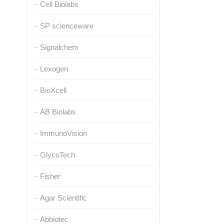
Cell Biolabs
SP scienceware
Signalchem
Lexogen
BioXcell
AB Biolabs
ImmunoVision
GlycoTech
Fisher
Agar Scientific
Abbiotec