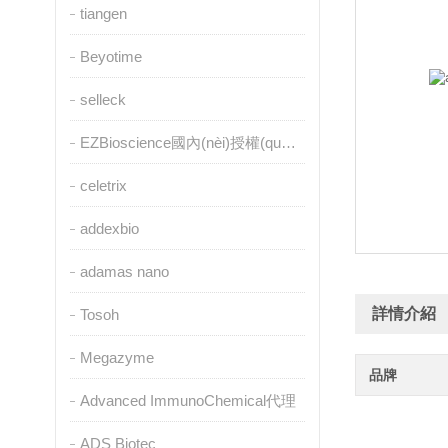
tiangen
Beyotime
selleck
EZBioscience國內(nèi)授權(quán)代理
celetrix
addexbio
adamas nano
詳情介紹
Tosoh
Megazyme
品牌
Advanced ImmunoChemical代理
ADS Biotec