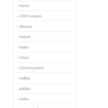
Merck
CDN Isotopes
Abways
biotium
leebio
InGex
Chromsystems
Hellbio
goldbio
bioflux